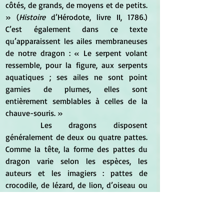
côtés, de grands, de moyens et de petits. 
» (
Histoire 
d’Hérodote, livre II, 1786.) 
C’est également dans ce texte 
qu’apparaissent les ailes membraneuses 
de notre dragon : « Le serpent volant 
ressemble, pour la figure, aux serpents 
aquatiques ; ses ailes ne sont point 
garnies de plumes, elles sont 
entièrement semblables à celles de la 
chauve-souris. »
	Les dragons disposent 
généralement de deux ou quatre pattes. 
Comme la tête, la forme des pattes du 
dragon varie selon les espèces, les 
auteurs et les imagiers : pattes de 
crocodile, de lézard, de lion, d’oiseau ou 
de palmipède. En revanche, les pieds 
sont le seul élément qui pourrait 
permettre de différencier les dragons 