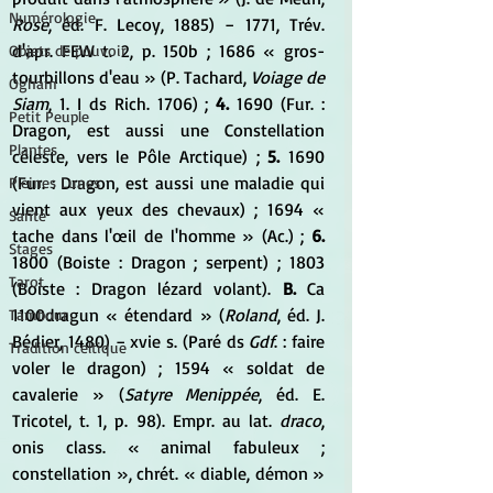
Numérologie
Rose
, éd. F. Lecoy, 1885) − 1771, Trév. 
d'apr. FEW t. 2, p. 150b ; 1686 « gros-
Objets de pouvoir
tourbillons d'eau » (P. Tachard, 
Voiage de 
Ogham
Siam
, 1. I ds Rich. 1706) ; 
4.
 1690 (Fur. : 
Petit Peuple
Dragon, est aussi une Constellation 
Plantes
céleste, vers le Pôle Arctique) ; 
5. 
1690 
(Fur. : Dragon, est aussi une maladie qui 
Pleines Lunes
vient aux yeux des chevaux) ; 1694 « 
Santé
tache dans l'œil de l'homme » (Ac.) ; 
6.
Stages
1800 (Boiste : Dragon ; serpent) ; 1803 
Tarot
(Boiste : Dragon lézard volant). 
B.
 Ca 
1100dragun « étendard » (
Roland
, éd. J. 
Tambour
Bédier, 1480) − xvie s. (Paré ds 
Gdf
. : faire 
Tradition celtique
voler le dragon) ; 1594 « soldat de 
cavalerie » (
Satyre Menippée
, éd. E. 
Tricotel, t. 1, p. 98). Empr. au lat. 
draco
, 
onis class. « animal fabuleux ; 
constellation », chrét. « diable, démon » 