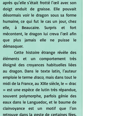
après qu’elle s’était frotté l’œil avec son 
doigt enduit de graisse. Elle pouvait 
désormais voir le dragon sous sa forme 
humaine, ce qui fut le cas un jour, chez 
elle, à Beaucaire. Surpris et fort 
mécontent, le dragon lui creva l’œil afin 
que plus jamais elle ne puisse le 
démasquer.
	Cette histoire étrange révèle des 
éléments et un comportement très 
éloigné des croyances habituelles liées 
au dragon. Dans le texte latin, l’auteur 
emploie le terme
 draco
, mais dans tout le 
midi de la France, au XIXe siècle, le « drac 
» est une espèce de lutin très répandue, 
souvent polymorphe, parfois génie des 
eaux dans le Languedoc, et le baume de 
clairvoyance est un motif que l’on 
retrouve dans la geste de certaines 
fées.