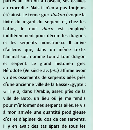
pattes au lion ou à l’oiseau, ses écailles 
au crocodile. Mais il n’en a pas toujours 
été ainsi. Le terme grec 
drakon
 évoque la 
fixité du regard du serpent et, chez les 
Latins, le mot 
draco 
est employé 
indifféremment pour décrire les dragons 
et les serpents monstrueux. Il arrive 
d’ailleurs que, dans un même texte, 
l’animal soit nommé tour à tour dragon 
et serpent. Le grand historien grec 
Hérodote (Ve siècle av. J.-C.) affirme avoir 
vu des ossements de serpents ailés près 
d’une ancienne ville de la Basse-Egypte : 
« Il y a, dans l’Arabie, assez près de la 
ville de Buto, un lieu où je me rendis 
pour m’informer des serpents ailés. Je vis 
à mon arrivée une quantité prodigieuse 
d’os et d’épines du dos de ces serpents. 
Il y en avait des tas épars de tous les 