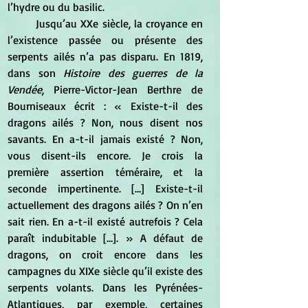
l’hydre ou du basilic.
	Jusqu’au XXe siècle, la croyance en 
l’existence passée ou présente des 
serpents ailés n’a pas disparu. En 1819, 
dans son
 Histoire des guerres de la 
Vendée
, Pierre-Victor-Jean Berthre de 
Bourniseaux écrit : « Existe-t-il des 
dragons ailés ? Non, nous disent nos 
savants. En a-t-il jamais existé ? Non, 
vous disent-ils encore. Je crois la 
première assertion téméraire, et la 
seconde impertinente. […] Existe-t-il 
actuellement des dragons ailés ? On n’en 
sait rien. En a-t-il existé autrefois ? Cela 
paraît indubitable […]. » A défaut de 
dragons, on croit encore dans les 
campagnes du XIXe siècle qu’il existe des 
serpents volants. Dans les Pyrénées-
Atlantiques, par exemple, certaines 