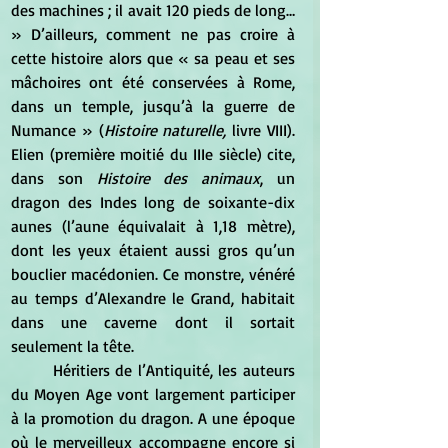
des machines ; il avait 120 pieds de long… 
» D’ailleurs, comment ne pas croire à 
cette histoire alors que « sa peau et ses 
mâchoires ont été conservées à Rome, 
dans un temple, jusqu’à la guerre de 
Numance » (
Histoire naturelle,
 livre VIII). 
Elien (première moitié du IIIe siècle) cite, 
dans son 
Histoire des animaux
, un 
dragon des Indes long de soixante-dix 
aunes (l’aune équivalait à 1,18 mètre), 
dont les yeux étaient aussi gros qu’un 
bouclier macédonien. Ce monstre, vénéré 
au temps d’Alexandre le Grand, habitait 
dans une caverne dont il sortait 
seulement la tête.
	Héritiers de l’Antiquité, les auteurs 
du Moyen Age vont largement participer 
à la promotion du dragon. A une époque 
où le merveilleux accompagne encore si 