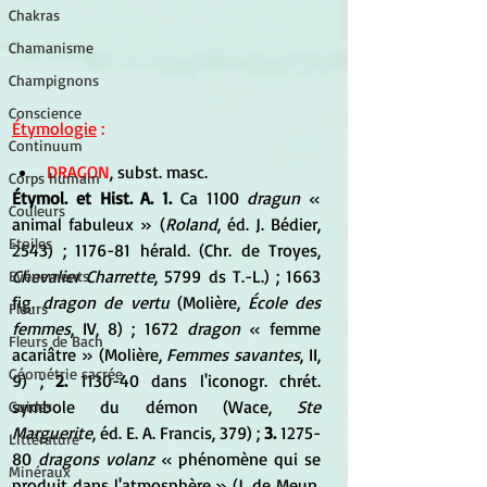
Chakras
Chamanisme
Champignons
Conscience
Étymologie
 :
Continuum
DRAGON
, subst. masc. 
Corps humain
Étymol. et Hist. A. 1.
 Ca 1100 
dragun
 « 
Couleurs
animal fabuleux » (
Roland
, éd. J. Bédier, 
Etoiles
2543) ; 1176-81 hérald. (Chr. de Troyes, 
Chevalier Charrette
, 5799 ds T.-L.) ; 1663 
Evénements
fig. 
dragon de vertu
 (Molière, 
École des 
Fleurs
femmes
, IV, 8) ; 1672 
dragon 
« femme 
Fleurs de Bach
acariâtre » (Molière, 
Femmes savantes
, II, 
Géométrie sacrée
9) ; 
2.
 1130-40 dans l'iconogr. chrét. 
symbole du démon (Wace, 
Ste 
Guides
Marguerite
, éd. E. A. Francis, 379) ; 
3.
 1275-
Littérature
80 
dragons volanz
 « phénomène qui se 
Minéraux
produit dans l'atmosphère » (J. de Meun, 