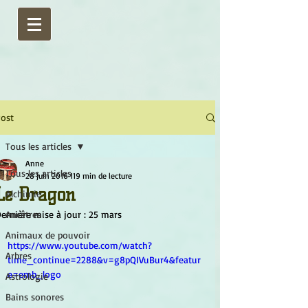
ost
Tous les articles
Anne
Tous les articles
28 juin 2016
119 min de lecture
Le Dragon
Alchimie
ernière mise à jour :
Ancêtres
25 mars
Animaux de pouvoir
https://www.youtube.com/watch?
Arbres
time_continue=2288&v=g8pQIVuBur4&featur
e=emb_logo
Astrologie
Bains sonores