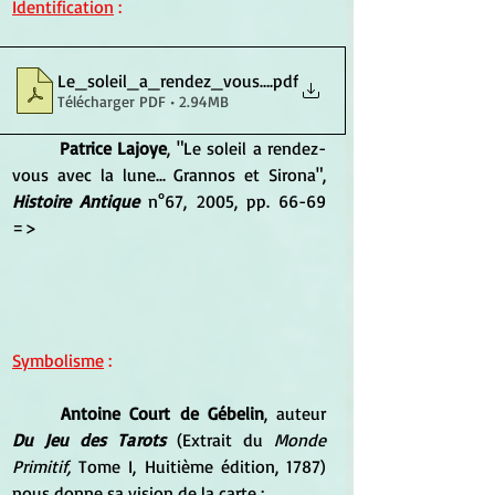
Identification
 :
Le_soleil_a_rendez_vous_avec_la_lune_Gra
.pdf
Télécharger PDF • 2.94MB
Patrice Lajoye
, "Le soleil a rendez-
vous avec la lune... Grannos et Sirona", 
Histoire Antique
 n°67, 2005, pp. 66-69 
=>
Symbolisme
 :
Antoine Court de Gébelin
, auteur 
Du Jeu des Tarots
 (Extrait du 
Monde 
Primitif,
 Tome I, Huitième édition, 1787) 
nous donne sa vision de la carte : 