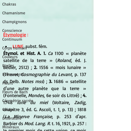
Chakras
Chamanisme
Champignons
Conscience
Étymologie
 :
Continuum
LUNE
, subst. fém.
Corps humain
Étymol. et Hist. A. 1.
 Ca
 1100 « planète 
Couleurs
satellite de la terre » (
Roland,
 éd. J. 
Etoiles
Bédier, 2512) ; 
2.
 1556 « mois lunaire » 
(Thevet, 
Cosmographie du Levant,
 p. 137 
Evénements
ds Delb. 
Notes mss
) ; 
3.
 1686 « satellite 
Fleurs
d'une autre planète que la terre » 
Fleurs de Bach
(Fontenelle, 
Mondes,
 6e soir ds Littré) ; 
4.
Géométrie sacrée
1748 
lune du miel
 (Voltaire, 
Zadig,
chapitre 3, éd. G. Ascoli, t. 1, p. 13) ; 1818 
Guides
(
La Minerve Française,
 p. 253 d'apr. 
Littérature
Barbier ds 
Mod. Lang. R.
 t. 16, 1921, p. 257 : 
Minéraux
le premier mois de cette union, ce mois 