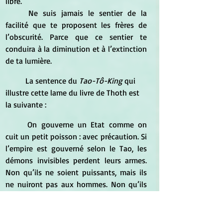
libre.  
	Ne suis jamais le sentier de la 
facilité que te proposent les frères de 
l’obscurité. Parce que ce sentier te 
conduira à la diminution et à l’extinction 
de ta lumière.
	La sentence du 
Tao-Tô-King
 qui 
illustre cette lame du livre de Thoth est 
la suivante : 
	On gouverne un Etat comme on 
cuit un petit poisson : avec précaution. Si 
l’empire est gouverné selon le Tao, les 
démons invisibles perdent leurs armes. 
Non qu’ils ne soient puissants, mais ils 
ne nuiront pas aux hommes. Non qu’ils 
ne puissent nuire aux hommes, mais 
parce que le Sage, lui, ne nuit pas aux 
hommes. Les forces des entités invisibles 