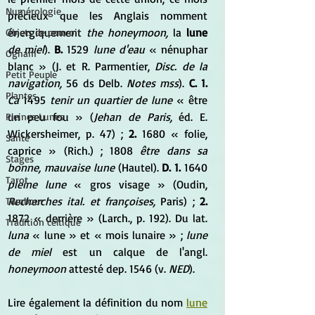
Numérologie
précieux que les Anglais nomment 
énergiquement 
the honeymoon,
 la 
lune
Objets de pouvoir
de miel
). 
B.
 1529 
lune d'eau
 « nénuphar 
Ogham
blanc » (J. et R. Parmentier,
 Disc. de la 
Petit Peuple
navigation,
 56 ds Delb. 
Notes mss
). 
C. 1.
Plantes
Ca
 1495 
tenir un quartier de lune
 « être 
un peu fou » (
Jehan de Paris,
 éd. E. 
Pleines Lunes
Wickersheimer, p. 47) ; 
2.
 1680 « folie, 
Santé
caprice » (Rich.) ; 1808 
être dans sa 
Stages
bonne, mauvaise lune
 (Hautel). 
D. 1.
 1640 
Tarot
pleine lune
 « gros visage » (Oudin, 
Recherches ital. et françoises,
 Paris) ; 
2.
Tambour
1872 « derrière » (Larch., p. 192). Du lat. 
Tradition celtique
luna
 « lune » et « mois lunaire » ; 
lune 
de miel
 est un calque de l'angl. 
honeymoon
 attesté dep. 1546 (v. 
NED
).
Lire également la définition du nom 
lune