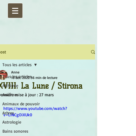
ost
Tous les articles
Anne
Tous les articles
16 déc. 2022
36 min de lecture
XVIII. La Lune / Stirona
Alchimie
ernière mise à jour :
Ancêtres
27 mars
Animaux de pouvoir
https://www.youtube.com/watch?
Arbres
v=LINCgOiXUk0
Astrologie
Bains sonores