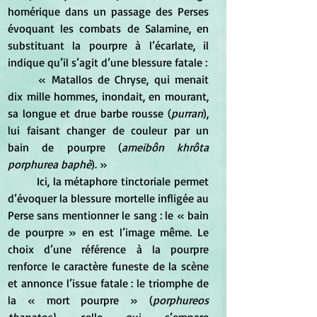
homérique dans un passage des Perses 
évoquant les combats de Salamine, en 
substituant la pourpre à l’écarlate, il 
indique qu’il s’agit d’une blessure fatale : 
	« Matallos de Chryse, qui menait 
dix mille hommes, inondait, en mourant, 
sa longue et drue barbe rousse (
purran
), 
lui faisant changer de couleur par un 
bain de pourpre (
ameibôn khrôta 
porphurea baphè
). » 
	Ici, la métaphore tinctoriale permet 
d’évoquer la blessure mortelle infligée au 
Perse sans mentionner le sang : le « bain 
de pourpre » en est l’image même. Le 
choix d’une référence à la pourpre 
renforce le caractère funeste de la scène 
et annonce l’issue fatale : le triomphe de 
la « mort pourpre » (
porphureos 