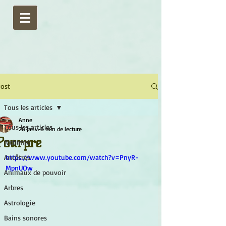
ost
Tous les articles
Anne
Tous les articles
28 janv.
8 min de lecture
Pourpre
Alchimie
Ancêtres
https://www.youtube.com/watch?v=PnyR-
MpnUOw
Animaux de pouvoir
Arbres
Astrologie
Bains sonores