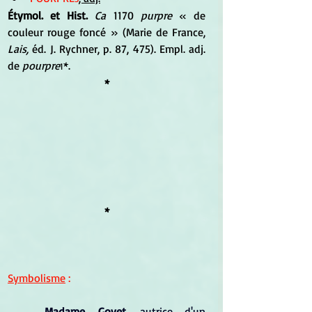
Étymol. et Hist. 
Ca
 1170 
purpre
 « de 
couleur rouge foncé » (Marie de France, 
Lais,
 éd. J. Rychner, p. 87, 475). Empl. adj. 
de 
pourpre
*.
1
*
*
Symbolisme
 :
Madame Goyet
, autrice d'un 