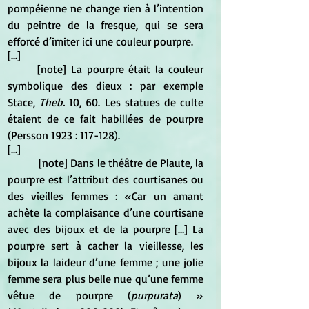
pompéienne ne change rien à l’intention 
du peintre de la fresque, qui se sera 
efforcé d’imiter ici une couleur pourpre.
[...]
	[note] La pourpre était la couleur 
symbolique des dieux : par exemple 
Stace,
 Theb.
 10, 60. Les statues de culte 
étaient de ce fait habillées de pourpre 
(Persson 1923 : 117-128).
[...]
	 [note] Dans le théâtre de Plaute, la 
pourpre est l’attribut des courtisanes ou 
des vieilles femmes : «Car un amant 
achète la complaisance d’une courtisane 
avec des bijoux et de la pourpre […] La 
pourpre sert à cacher la vieillesse, les 
bijoux la laideur d’une femme ; une jolie 
femme sera plus belle nue qu’une femme 
vêtue de pourpre (
purpurata
) » 