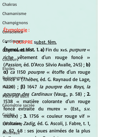
Chakras
Chamanisme
Champignons
Étymologie
 :
Conscience
Continuum
POURPRE
s
ubst. fém.
Étymol. et Hist. 1. a)
 Fin du x
s. 
purpure
 « 
e
Corps humain
riche vêtement d'un rouge foncé » 
Couleurs
(
Passion,
 éd. D'Arco Silvio Avalle, 245) ; 
b) 
Etoiles
α) 
ca
 1150 
pourpre 
« étoffe d'un rouge 
Evénements
foncé » (
Thèbes,
 éd. G. Raynaud de Lage, 
4220) ; 
β) 
1647 
la pourpre des Roys, la 
Fleurs
pourpre des Cardinaux
 (Vaug., p. 58) ; 
2.
Fleurs de Bach
1538 « matière colorante d'un rouge 
Géométrie sacrée
foncé extraite du murex » (Est., 
s.v. 
Guides
murex
) ; 
3.
 1756 « couleur rouge vif » 
(Voltaire, 
Zadig,
 éd. G. Ascoli, J. Fabre, t. 1, 
Littérature
p. 62, 48 : ses joues animées de la plus 
Minéraux