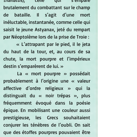
thanatos)
, celle qui s’empare 
brutalement du combattant sur le champ 
de bataille. Il s’agit d’une mort 
inéluctable, instantanée, comme celle qui 
saisit le jeune Astyanax, jeté du rempart 
par Néoptolème lors de la prise de Troie : 
	« L’attrapant par le pied, il le jeta 
du haut de la tour, et, au cours de sa 
chute, la mort pourpre et l’impérieux 
destin s’emparèrent de lui. » 
	La « mort pourpre » possédait 
probablement à l’origine une « valeur 
affective d’ordre religieux » qui la 
distinguait du « noir trépas », plus 
fréquemment évoqué dans la poésie 
épique. En mobilisant une couleur aussi 
prestigieuse, les Grecs souhaitaient 
conjurer les ténèbres de l’oubli. On sait 
que des étoffes pourpres pouvaient être 