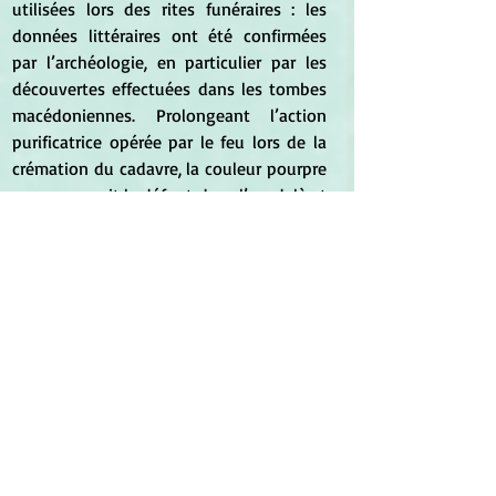
utilisées lors des rites funéraires : les 
données littéraires ont été confirmées 
par l’archéologie, en particulier par les 
découvertes effectuées dans les tombes 
macédoniennes. Prolongeant l’action 
purificatrice opérée par le feu lors de la 
crémation du cadavre, la couleur pourpre 
accompagnait le défunt dans l’au-delà et 
lui conférait l’éclat du 
kleos
 : elle 
participait de la « belle mort », une mort 
socialisée qui inscrivait le souvenir du 
défunt dans la mémoire collective. 
	Mais revenons aux vers d’Eschyle. 
On relève plusieurs différences par 
rapport au passage homérique : c’est la 
barbe et non la peau qui est maculée de 
sang, ce qui favorise le rapprochement 
avec une toison de laine que l’on 
plongerait dans la cuve du teinturier. Le 