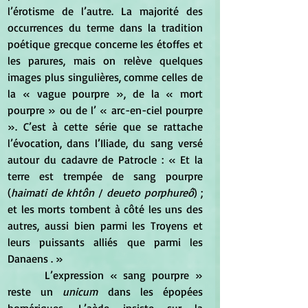
l’érotisme de l’autre. La majorité des 
occurrences du terme dans la tradition 
poétique grecque concerne les étoffes et 
les parures, mais on relève quelques 
images plus singulières, comme celles de 
la « vague pourpre », de la « mort 
pourpre » ou de l’ « arc-en-ciel pourpre 
». C’est à cette série que se rattache 
l’évocation, dans l’Iliade, du sang versé 
autour du cadavre de Patrocle : « Et la 
terre est trempée de sang pourpre 
(
haimati de khtôn
 / 
deueto porphureô
) ; 
et les morts tombent à côté les uns des 
autres, aussi bien parmi les Troyens et 
leurs puissants alliés que parmi les 
Danaens . »
	 L’expression « sang pourpre » 
reste un
 unicum
 dans les épopées 