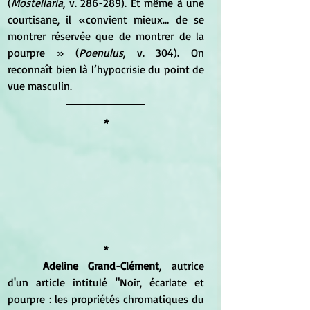
(
Mostellaria
, v. 286-289). Et même à une 
courtisane, il «convient mieux… de se 
montrer réservée que de montrer de la 
pourpre » (
Poenulus
, v. 304). On 
reconnaît bien là l’hypocrisie du point de 
vue masculin.
*
*
Adeline Grand-Clément
, autrice 
d'un article intitulé "Noir, écarlate et 
pourpre : les propriétés chromatiques du 