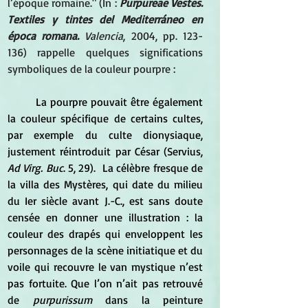
l’époque romaine." (In : 
Purpureae Vestes. 
Textiles y tintes del Mediterráneo en 
época romana.
 Valencia
, 2004, pp. 123-
136) rappelle quelques significations 
symboliques de la couleur pourpre :
	La pourpre pouvait être également 
la couleur spécifique de certains cultes, 
par exemple du culte dionysiaque, 
justement réintroduit par César (Servius, 
Ad Virg. Buc
. 5, 29).  La célèbre fresque de 
la villa des Mystères, qui date du milieu 
du Ier siècle avant J.-C., est sans doute 
censée en donner une illustration : la 
couleur des drapés qui enveloppent les 
personnages de la scène initiatique et du 
voile qui recouvre le van mystique n’est 
pas fortuite. Que l’on n’ait pas retrouvé 
de
 purpurissum
 dans la peinture 