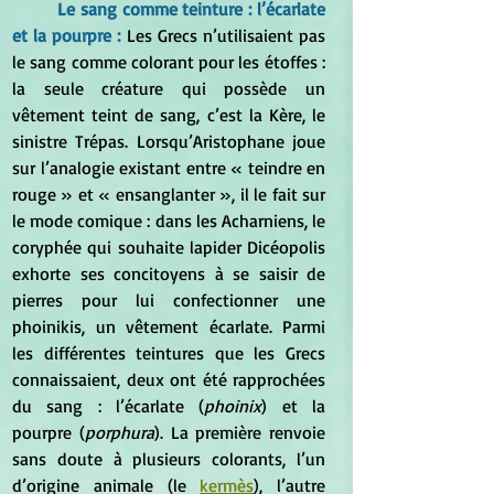
Le sang comme teinture : l’écarlate 
et la pourpre : 
Les Grecs n’utilisaient pas 
le sang comme colorant pour les étoffes : 
la seule créature qui possède un 
vêtement teint de sang, c’est la Kère, le 
sinistre Trépas. Lorsqu’Aristophane joue 
sur l’analogie existant entre « teindre en 
rouge » et « ensanglanter », il le fait sur 
le mode comique : dans les Acharniens, le 
coryphée qui souhaite lapider Dicéopolis 
exhorte ses concitoyens à se saisir de 
pierres pour lui confectionner une 
phoinikis, un vêtement écarlate. Parmi 
les différentes teintures que les Grecs 
connaissaient, deux ont été rapprochées 
du sang : l’écarlate (
phoinix
) et la 
pourpre (
porphura
). La première renvoie 
sans doute à plusieurs colorants, l’un 
d’origine animale (le 
kermès
), l’autre 