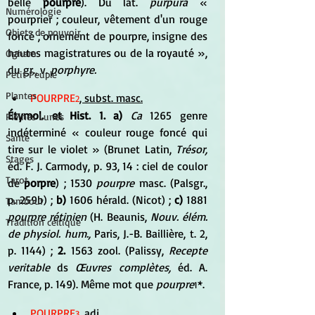
belle 
pourpre
). Du lat. 
purpura
 « 
Numérologie
pourprier ; couleur, vêtement d'un rouge 
Objets de pouvoir
foncé ; ornement de pourpre, insigne des 
hautes magistratures ou de la royauté », 
Ogham
du gr., v. 
porphyre.
Petit Peuple
Plantes
POURPRE
, subst. masc.
2
Étymol. et Hist. 1. a) 
Ca 
1265 genre 
Pleines Lunes
indéterminé « couleur rouge foncé qui 
Santé
tire sur le violet » (Brunet Latin, 
Trésor,
Stages
éd. F. J. Carmody, p. 93, 14 : ciel de coulor 
Tarot
de 
porpre
) ; 1530 
pourpre
 masc. (Palsgr., 
p. 259b) ; 
b)
 1606 hérald. (Nicot) ; 
c)
 1881 
Tambour
pourpre rétinien
 (H. Beaunis, 
Nouv. élém. 
Tradition celtique
de physiol. hum.,
 Paris, J.-B. Baillière, t. 2, 
p. 1144) ; 
2.
 1563 zool. (Palissy, 
Recepte 
veritable
 ds 
Œuvres complètes,
 éd. A. 
France, p. 149). Même mot que 
pourpre
*.
1
POURPRE
, adj.
3