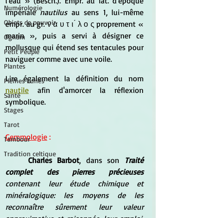
l'eau » (Besch.). Empr. au lat. d'époque 
Numérologie
impériale
 nautilus
 au sens 1, lui-même 
Objets de pouvoir
empr. au gr. ν α υ τ ι ́ λ ο ς proprement « 
marin », puis a servi à désigner ce 
Ogham
mollusque qui étend ses tentacules pour 
Petit Peuple
naviguer comme avec une voile.
Plantes
Lire également la définition du nom 
Pleines Lunes
nautile
 afin d'amorcer la réflexion 
Santé
symbolique.
Stages
Tarot
Gemmologie
 :
Tambour
Tradition celtique
Charles Barbot
, dans son 
Traité 
complet des pierres précieuses 
contenant leur étude chimique et 
minéralogique: les moyens de les 
reconnaître sûrement leur valeur 