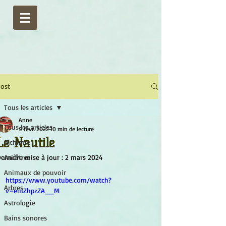
ost
Tous les articles
Anne
Tous les articles
9 févr. 2022
10 min de lecture
Le Nautile
Alchimie
ernière mise à jour :
Ancêtres
2 mars 2024
Animaux de pouvoir
https://www.youtube.com/watch?
Arbres
v=emZhpzZA__M
Astrologie
Bains sonores