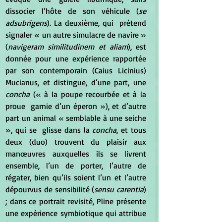
dissocier l’hôte de son véhicule (
se 
adsubrigens
). La deuxième, qui  prétend 
signaler « un autre simulacre de navire » 
(
navigeram similitudinem et aliam
), est 
donnée pour une expérience rapportée 
par son contemporain (Caius Licinius)  
Mucianus, et distingue, d’une part, une 
concha
 (« à la poupe recourbée et à la 
proue  garnie d’un éperon »), et d’autre 
part un animal « semblable à une seiche 
», qui se  glisse dans la 
concha
, et tous 
deux (duo) trouvent du plaisir aux 
manœuvres auxquelles ils se livrent 
ensemble, l’un de porter, l’autre de 
régater, bien qu’ils soient l’un et l’autre 
dépourvus de sensibilité (
sensu carentia
) 
; dans ce portrait revisité, Pline présente 
une expérience symbiotique qui attribue 