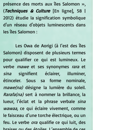
présence des morts aux îles Salomon », 
(
Techniques & Culture
 [En ligne], 58 | 
2012) étudie la signification symbolique 
d'un réseau d'objets luminescents dans 
les îles Salomon :
Les Owa de Aorigi (à l’est des îles 
Salomon) disposent de plusieurs termes 
pour qualifier ce qui est lumineux. Le 
verbe 
mawe
 et ses synonymes 
rara
 et 
sina 
signifient éclairer, illuminer, 
étinceler. Sous sa forme nominale, 
mawe(na)
 désigne la lumière du soleil. 
Rarafa(na)
 sert à nommer la brillance, la 
lueur, l’éclat et la phrase verbale
 sina 
wawaa,
 ce qui éclaire vivement, comme 
le faisceau d’une torche électrique, ou un 
feu. Le verbe 
ora
 qualifie ce qui luit, des 
braises ou des étoiles. L’ensemble de ces 