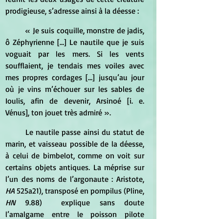
prodigieuse, s’adresse ainsi à la déesse :
	« Je suis coquille, monstre de jadis, 
ô Zéphyrienne […] Le nautile que je suis 
voguait par les mers. Si les vents 
soufflaient, je tendais mes voiles avec 
mes propres cordages […] jusqu’au jour 
où je vins m’échouer sur les sables de 
Ioulis, afin de devenir, Arsinoé [i. e. 
Vénus], ton jouet très admiré ». 
	Le nautile passe ainsi du statut de 
marin, et vaisseau possible de la déesse, 
à celui de bimbelot, comme on voit sur 
certains objets antiques. La méprise sur 
l’un des noms de l’argonaute : Aristote, 
HA
 525a21), transposé en pompilus (Pline, 
HN
 9.88)  explique sans doute 
l’amalgame entre le poisson pilote 