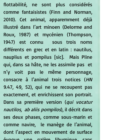
flottabilité, ne sont plus considérés 
comme fantaisistes (Finn and Norman, 
2010). Cet animal, apparemment déjà 
illustré dans l’art minoen (Delorme and 
Roux, 1987) et mycénien (Thompson, 
1947) est connu  sous trois noms  
différents en grec et en latin : nautilus, 
nauplius et pompilus [sic].  Mais Pline 
qui, dans sa hâte, ne les assimile pas  et 
n’y voit pas le même personnage, 
consacre à l’animal trois notices (
HN
9.47, 49, 52), qui ne se recoupent pas  
exactement, et enrichissent son portrait. 
Dans sa première version (
qui vocatur 
nautilos,  ab aliis pompilos
), il décrit dans 
ses deux phases, comme sous-marin et 
comme navire,  le manège de l’animal, 
dont l’aspect en mouvement de surface 
évoque une galère liburnique, sans 