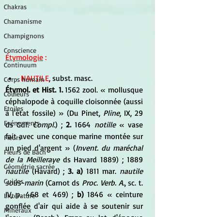
Chakras
Chamanisme
Champignons
Conscience
Étymologie
 :
Continuum
NAUTILE
, subst. masc.
Corps humain
Étymol. et Hist. 1.
 1562 zool. « mollusque 
Couleurs
céphalopode à coquille cloisonnée (aussi 
Etoiles
à l'état fossile) » (Du Pinet, 
Pline
, IX, 29 
Evénements
ds Gdf. 
Compl.
) ; 
2.
 1664 
notille
 « vase 
fait avec une conque marine montée sur 
Fleurs
un pied d'argent » (
Invent. du maréchal 
Fleurs de Bach
de la Meilleraye
 ds Havard 1889) ; 1889 
Géométrie sacrée
nautile
 (Havard) ; 
3. a)
 1811 mar. 
nautile 
Guides
sous-marin
 (Carnot ds 
Proc. Verb. A.
, sc. t. 
IV, p. 468 et 469) ; 
b)
 1846 « ceinture 
Littérature
gonflée d'air qui aide à se soutenir sur 
Minéraux