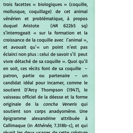
trois facettes « biologiques » (coquille, 
mollusque, coquillage) de cet animal 
vénérien et problématique, à propos 
duquel Aristote  (
HA
 622b5 sq) 
s’interrogeait « sur la formation et la 
croissance de la coquille avec  l’animal », 
et avouait qu’« un point n’est pas 
éclairci non plus : celui de savoir s’il  peut 
vivre détaché de sa coquille ». Quoi qu’il 
en soit, ces récits font de sa coquille  – 
patron, partie ou partenaire – un 
candidat idéal pour incarner, comme le 
soutient D’Arcy Thompson (1947), le 
vaisseau officiel de la déesse et la forme 
originale de la
 concha Veneris
 qui 
soutient son corps anadyomène. Une 
épigramme alexandrine attribuée à 
Callimaque (in 
Athénée
, 7.318b-c), et qui 
réunit les deux usages de cette créature 