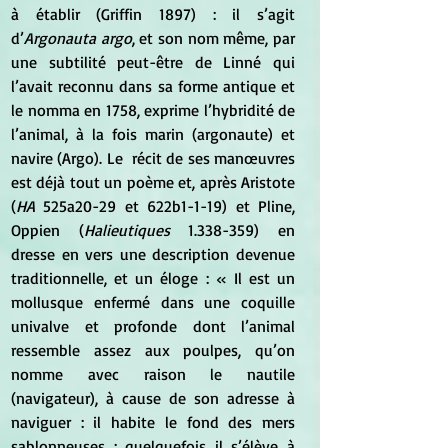
à établir (Griffin 1897) : il s’agit 
d’
Argonauta argo
, et son nom même, par 
une subtilité peut-être de Linné qui 
l’avait reconnu dans sa forme antique et 
le nomma en 1758, exprime l’hybridité de 
l’animal, à la fois marin (argonaute) et 
navire (Argo). Le  récit de ses manœuvres 
est déjà tout un poème et, après Aristote 
(
HA
 525a20-29 et 622b1-1-19) et Pline, 
Oppien (
Halieutiques
 1.338-359) en 
dresse en vers une description devenue 
traditionnelle, et un éloge : « Il est un 
mollusque enfermé dans une coquille 
univalve et profonde dont l’animal 
ressemble assez aux poulpes, qu’on 
nomme avec raison le nautile 
(navigateur), à cause de son adresse à 
naviguer : il habite le fond des mers 
sablonneuses ; quelquefois il s’élève à 