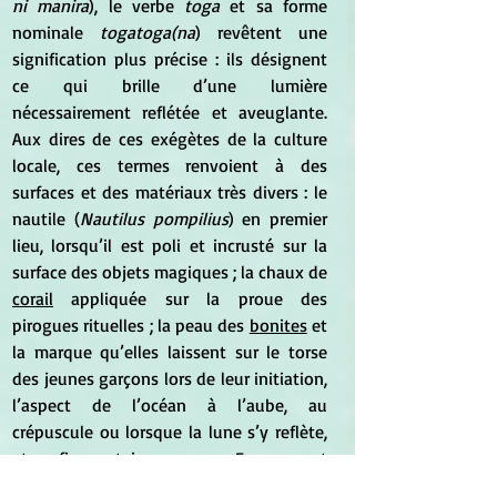
ni manira
), le verbe 
toga
 et sa forme 
nominale 
togatoga(na
) revêtent une 
signification plus précise : ils désignent 
ce qui brille d’une lumière 
nécessairement reflétée et aveuglante. 
Aux dires de ces exégètes de la culture 
locale, ces termes renvoient à des 
surfaces et des matériaux très divers : le 
nautile (
Nautilus pompilius
) en premier 
lieu, lorsqu’il est poli et incrusté sur la 
surface des objets magiques ; la chaux de 
corail
 appliquée sur la proue des 
pirogues rituelles ; la peau des 
bonites
 et 
la marque qu’elles laissent sur le torse 
des jeunes garçons lors de leur initiation, 
l’aspect de l’océan à l’aube, au 
crépuscule ou lorsque la lune s’y reflète, 
et enfin, certains nuages. Faussement 
disparates, ces phénomènes ont en 