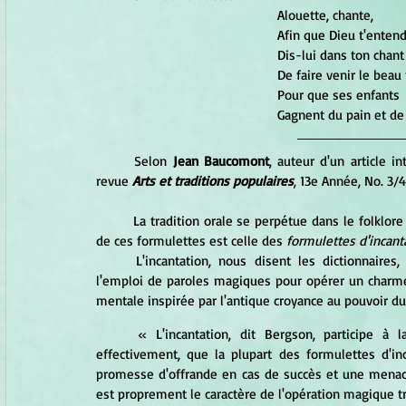
					Alouette, chante, 
					Afin que Dieu t'enten
					Dis-lui dans ton chant
					De faire venir le be
					Pour que ses enfants 
Selon 
Jean Baucomont
, auteur d'un article i
revue
 Arts et traditions populaires
, 13e Année, No. 3/
La tradition orale se perpétue dans le folklore
de ces formulettes est celle des 
formulettes d'incant
L'incantation, nous disent les dictionnaire
l'emploi de paroles magiques pour opérer un charme, 
mentale inspirée par l'antique croyance au pouvoir du 
« L'incantation, dit Bergson, participe 
effectivement, que la plupart des formulettes d'inc
promesse d'offrande en cas de succès et une menace 
est proprement le caractère de l'opération magique tra