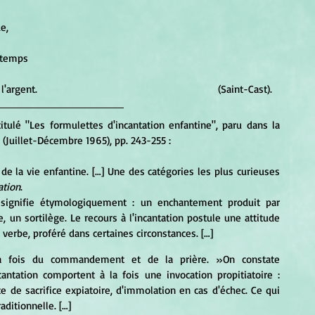
de, 
 
au temps 
					Gagnent du pain et de l'argent. 						   (Saint-Cast). 
ntitulé "Les formulettes d'incantation enfantine", paru dans la 
4 (Juillet-Décembre 1965), pp. 243-255 :
 de la vie enfantine. […] Une des catégories les plus curieuses 
ation
.
s, signifie étymologiquement : un enchantement produit par 
un sortilège. Le recours à l'incantation postule une attitude 
verbe, proféré dans certaines circonstances. […]
à la fois du commandement et de la prière. »On constate 
antation comportent à la fois une invocation propitiatoire : 
de sacrifice expiatoire, d'immolation en cas d'échec. Ce qui 
ditionnelle. […]