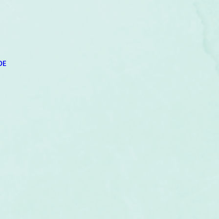
um
Corps humain
Couleurs
Etoiles
Evénements
s
Littérature
Minéraux
Numérologie
DE
Pleines Lunes
Santé
Stages
Tarot