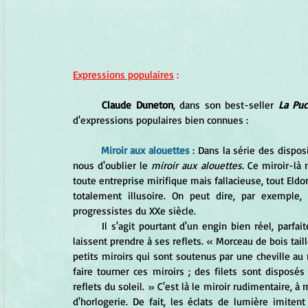
Expressions populaires
 :
Claude Duneton
, dans son best-seller 
La Puc
d'expressions populaires bien connues :
Miroir aux alouettes
 : Dans la série des dispos
nous d'oublier le 
miroir aux alouettes
. Ce miroir-là 
toute entreprise mirifique mais fallacieuse, tout Eldora
totalement illusoire. On peut dire, par exemple,
progressistes du XXe siècle.
Il s'agit pourtant d'un engin bien réel, parfa
laissent prendre à ses reflets.
 « Morceau de bois taillé
petits miroirs qui sont soutenus par une cheville au m
faire tourner ces miroirs ; des filets sont disposés 
reflets du soleil. » C'est là le miroir rudimentaire, 
d'horlogerie. De fait, les éclats de lumière imitent