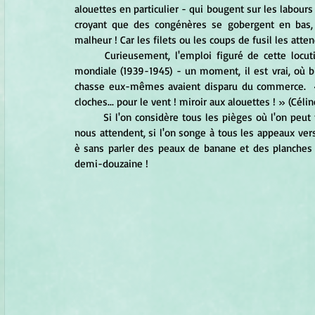
alouettes en particulier - qui bougent sur les labours
croyant que des congénères se gobergent en bas, s'
malheur ! Car les filets ou les coups de fusil les atte
	Curieusement, l'emploi figuré de cette locution n'apparaît dans l'usage écrit qu'après la Seconde Guerre 
mondiale (1939-1945) - un moment, il est vrai, où bi
chasse eux-mêmes avaient disparu du commerce.  « Le
cloches... pour le vent ! miroir aux alouettes ! » (Célin
	Si l'on considère tous les pièges où l'on peut tomber, les embûches de la vie courante, les traquenards qui 
nous attendent, si l'on songe à tous les appeaux vers
è sans parler des peaux de banane et des planches
demi-douzaine !