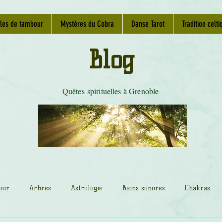
les de tambour
Mystères du Cobra
Danse Tarot
Tradition celti
Blog
Quêtes spirituelles à Grenoble
oir
Arbres
Astrologie
Bains sonores
Chakras