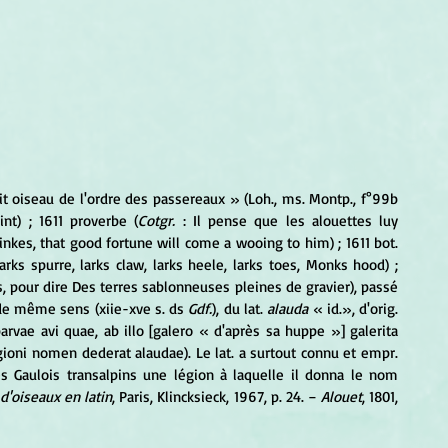
it oiseau de l'ordre des passereaux » (Loh., ms. Montp., f°99b 
int) ; 1611 proverbe (
Cotgr.
 : Il pense que les alouettes luy 
tomberont en la bouche toutes rosties. He vainely thinkes, that good fortune will come a wooing to him) ; 1611 bot. 
larks spurre, larks claw, larks heele, larks toes, Monks hood) ; 
es, pour dire Des terres sablonneuses pleines de gravier), passé 
, de même sens (xiie-xve s. ds 
Gdf.
), du lat. 
alauda 
« id.», d'orig. 
 : parvae avi quae, ab illo [galero « d'après sa huppe »] galerita 
ioni nomen dederat alaudae). Le lat. a surtout connu et empr. 
es Gaulois transalpins une légion à laquelle il donna le nom 
'oiseaux en latin
, Paris, Klincksieck, 1967, p. 24. −
 Alouet
, 1801, 