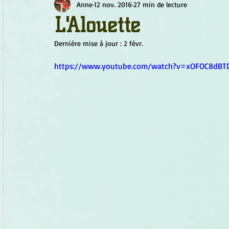
Anne
12 nov. 2016
27 min de lecture
Chamanisme
Champignons
Conscience
Continu
L'Alouette
Dernière mise à jour :
2 févr.
Fleurs
Fleurs de Bach
Géométrie sacrée
Guide
https://www.youtube.com/watch?v=xOFOC8dBT
Objets de pouvoir
Ogham
Petit Peuple
Plantes