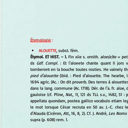
Étymologie
 :
ALOUETTE
, subst. fém. 
Étymol. ET HIST. − 1.
 Fin xiie s. ornith.
 aloe(e)te
 « pet
ds 
Gdf. Compl
. : Et l'aloeete chante quant li jors v
pied d'alouette
 (ibid. : Pied d'alouette. The hearbe, 
1694 agric. (Ac. : On dit proverb. Des terres à alouett
dans la lang. commune (Ac. 1718). Dér. de l'a. fr. aloe
gauloise (cf. Pline, 
Nat
., 11, 121 ds TLL s.v., 1482, 51
appellata quondam, postea gallico vocabulo etiam leg
le mot lorsque César recruta en 50 av. J.-C. chez l
d'Alauda (Cicéron,
 Att
., 16, 8, 2). Cf. J. André, 
Les Noms d
supra (p. 608) rem. 1.