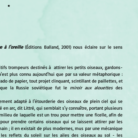
*
e à l'oreille
 (Éditions Balland, 2001) nous éclaire sur le sens 
itifs trompeurs destinés à  attirer les petits oiseaux, gardons-
n'est plus connu aujourd'hui que par sa valeur métaphorique : 
do de papier, tout projet clinquant, scintillant de paillettes, et 
 que la Russie soviétique fut le
 miroir aux alouettes
 des 
itement adapté à l'étourderie des oiseaux de plein ciel qui se 
 en arc, dit Littré, qui semblait s'y connaître, portant plusieurs 
ilieu de laquelle est un trou pour mettre une ficelle, afin de 
pour prendre certains oiseaux qui se laissent attirer par les 
à main ; il en existait de plus modernes, mus par une mécanique 
 les reflets du soleil sur les ailes des oiseaux au sol - les 