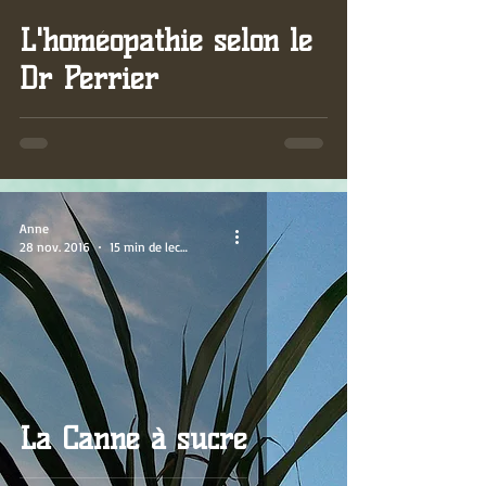
video
L'homéopathie selon le
Dr Perrier
Anne
28 nov. 2016
15 min de lecture
La Canne à sucre