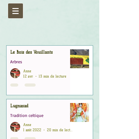
Le Bois des Vouillants
Arbres
Anne
12 avr.
13 min de lecture
Lugnasad
Tradition celtique
Anne
1 août 2022
20 min de lecture