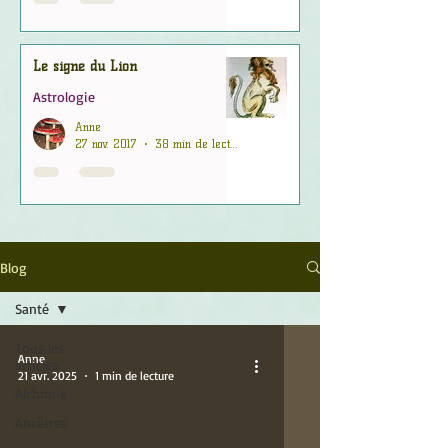
Le signe du Lion
Astrologie
Anne
27 nov. 2017
38 min de lecture
Blog
Santé
Tous les
Anne
articles
21 avr. 2025
1 min de lecture
Alchimie
Ancêtres