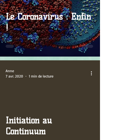
Le Coronavirus : Enfin
!
Anne
7 avr. 2020
1 min de lecture
video
Initiation au
Continuum