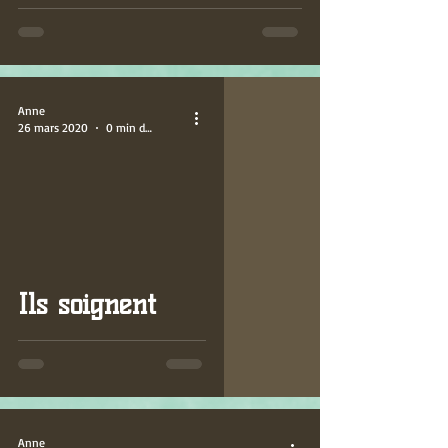
Anne
26 mars 2020
0 min de lecture
video
Ils soignent
Anne