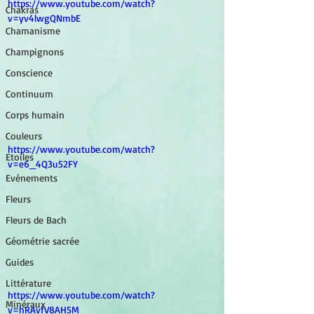
https://www.youtube.com/watch?
Chakras
v=yv4lwgQNmbE
Chamanisme
Champignons
Conscience
Continuum
Corps humain
Couleurs
https://www.youtube.com/watch?
Etoiles
v=e6_4Q3u52FY
Evénements
Fleurs
Fleurs de Bach
Géométrie sacrée
Guides
Littérature
https://www.youtube.com/watch?
Minéraux
v=hRAvfV8AH5M