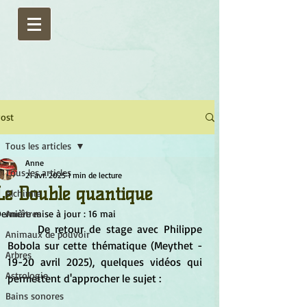
ost
Tous les articles
Anne
Tous les articles
21 avr. 2025
1 min de lecture
Le Double quantique
Alchimie
ernière mise à jour :
Ancêtres
16 mai
	De retour de stage avec Philippe 
Animaux de pouvoir
Bobola sur cette thématique (Meythet - 
Arbres
19-20 avril 2025), quelques vidéos qui 
Astrologie
permettent d'approcher le sujet :
Bains sonores