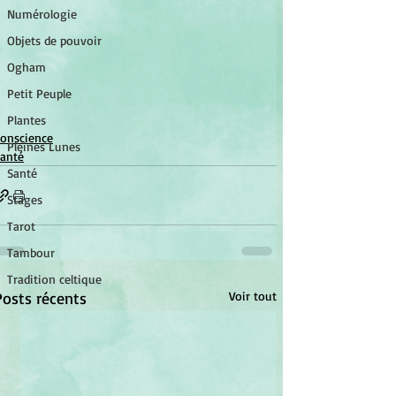
Numérologie
Objets de pouvoir
Ogham
Petit Peuple
Plantes
onscience
Pleines Lunes
anté
Santé
Stages
Tarot
Tambour
Tradition celtique
Posts récents
Voir tout