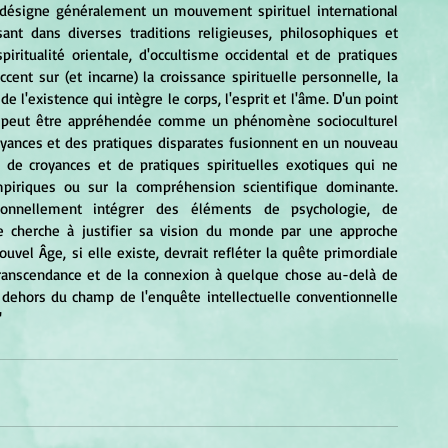
nt dans diverses traditions religieuses, philosophiques et 
ritualité orientale, d'occultisme occidental et de pratiques 
ent sur (et incarne) la croissance spirituelle personnelle, la 
 l'existence qui intègre le corps, l'esprit et l'âme. D'un point 
 peut être appréhendée comme un phénomène socioculturel 
oyances et des pratiques disparates fusionnent en un nouveau 
 de croyances et de pratiques spirituelles exotiques qui ne 
iriques ou sur la compréhension scientifique dominante. 
ionnellement intégrer des éléments de psychologie, de 
e cherche à justifier sa vision du monde par une approche 
uvel Âge, si elle existe, devrait refléter la quête primordiale 
ranscendance et de la connexion à quelque chose au-delà de 
 dehors du champ de l'enquête intellectuelle conventionnelle 
"