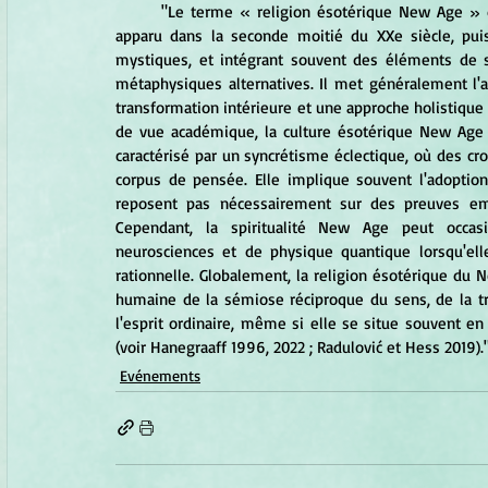
	"Le terme « religion ésotérique New Age » désigne généralement un mouvement spirituel international 
apparu dans la seconde moitié du XXe siècle, puisa
mystiques, et intégrant souvent des éléments de spi
métaphysiques alternatives. Il met généralement l'acc
transformation intérieure et une approche holistique de
de vue académique, la culture ésotérique New Age
caractérisé par un syncrétisme éclectique, où des cr
corpus de pensée. Elle implique souvent l'adoption
reposent pas nécessairement sur des preuves emp
Cependant, la spiritualité New Age peut occas
neurosciences et de physique quantique lorsqu'ell
rationnelle. Globalement, la religion ésotérique du No
humaine de la sémiose réciproque du sens, de la t
l'esprit ordinaire, même si elle se situe souvent en
(voir Hanegraaff 1996, 2022 ; Radulović et Hess 2019).
Evénements