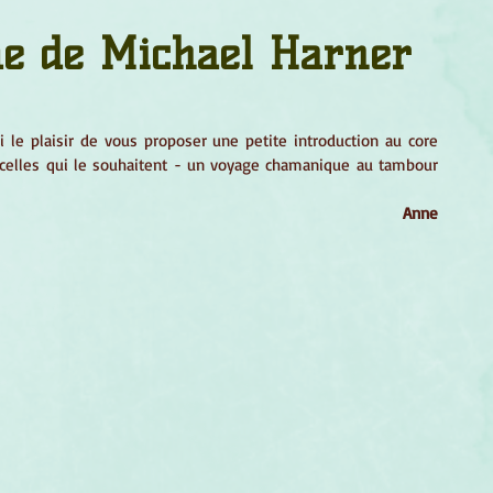
um
Corps humain
Couleurs
Etoiles
Evénements
e de Michael Harner
s
Littérature
Minéraux
Numérologie
'ai le plaisir de vous proposer une petite introduction au core 
celles qui le souhaitent - un voyage chamanique au tambour 
Pleines Lunes
Santé
Stages
Tarot
Anne