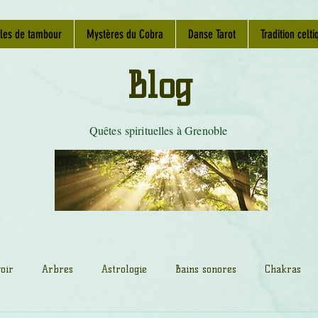
les de tambour
Mystères du Cobra
Danse Tarot
Tradition celti
Blog
Quêtes spirituelles à Grenoble
oir
Arbres
Astrologie
Bains sonores
Chakras