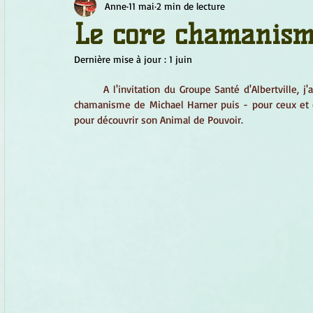
Anne
11 mai
2 min de lecture
Chamanisme
Champignons
Conscience
Continu
Le core chamanism
Dernière mise à jour :
1 juin
Fleurs
Fleurs de Bach
Géométrie sacrée
Guide
A l'invitation du Groupe Santé d'Albertville, j
chamanisme de Michael Harner puis - pour ceux et 
pour découvrir son Animal de Pouvoir.
Objets de pouvoir
Ogham
Petit Peuple
Plantes