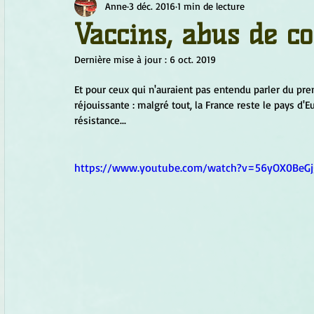
Anne
3 déc. 2016
1 min de lecture
Chamanisme
Champignons
Conscience
Continu
Vaccins, abus de c
Dernière mise à jour :
6 oct. 2019
Fleurs
Fleurs de Bach
Géométrie sacrée
Guide
Et pour ceux qui n'auraient pas entendu parler du prem
réjouissante : malgré tout, la France reste le pays d'
résistance...
Objets de pouvoir
Ogham
Petit Peuple
Plantes
https://www.youtube.com/watch?v=56yOX0BeGj