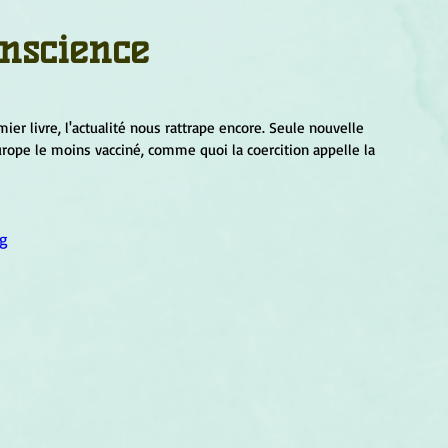
um
Corps humain
Couleurs
Etoiles
Evénements
onscience
s
Littérature
Minéraux
Numérologie
ier livre, l'actualité nous rattrape encore. Seule nouvelle 
Europe le moins vacciné, comme quoi la coercition appelle la 
Pleines Lunes
Santé
Stages
Tarot
g