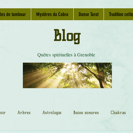
les de tambour
Mystères du Cobra
Danse Tarot
Tradition celti
Blog
Quêtes spirituelles à Grenoble
oir
Arbres
Astrologie
Bains sonores
Chakras