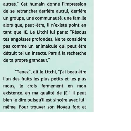
autres.” Cet humain donne l’impression 
de se retrancher derrière autrui, derrière 
un groupe, une communauté, une famille 
alors que, peut-être, il n’existe point en 
tant que JE. Le Litchi lui parle: “Résous 
tes angoisses profondes. Ne te considère 
pas comme un animalcule qui peut être 
détruit tel un insecte. Pars à la recherche 
de ta propre grandeur.”
	“Tenez”, dit le Litchi, “j’ai beau être 
l’un des fruits les plus petits et les plus 
mous, je crois fermement en mon 
existence. en ma qualité de JE.” Il peut 
bien le dire puisqu'il est sincère avec lui-
même. Pour trouver son Noyau fort et 
sincère l’homme plonge avec le Litchi 
dans les eaux souterraines pour s’y dé- 
couvrir et s’y sentir bien et en sécurité. 