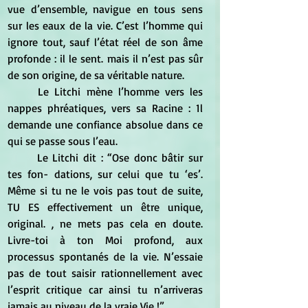
vue d’ensemble, navigue en tous sens 
sur les eaux de la vie. C’est l’homme qui 
ignore tout, sauf l’état réel de son âme 
profonde : il le sent. mais il n’est pas sûr 
de son origine, de sa véritable nature. 
	Le Litchi mène l’homme vers les 
nappes phréatiques, vers sa Racine : 1l 
demande une confiance absolue dans ce 
qui se passe sous l’eau.
	Le Litchi dit : “Ose donc bâtir sur 
tes fon- dations, sur celui que tu ‘es’. 
Même si tu ne le vois pas tout de suite, 
TU ES effectivement un être unique, 
original. , ne mets pas cela en doute. 
Livre-toi à ton Moi profond, aux 
processus spontanés de la vie. N’essaie 
pas de tout saisir rationnellement avec 
l’esprit critique car ainsi tu n’arriveras 
jamais au niveau de la vraie Vie !”