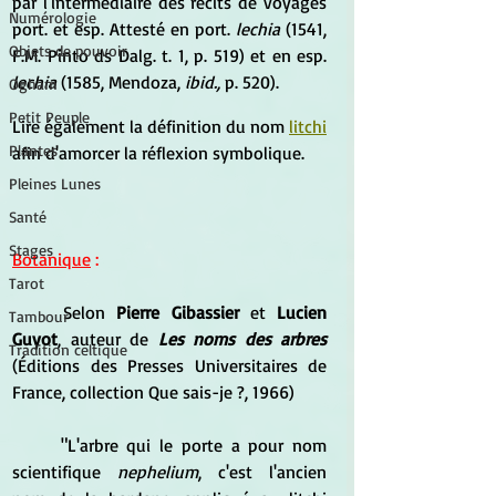
par l'intermédiaire des récits de voyages 
Numérologie
port. et esp. Attesté en port. 
lechia 
(1541, 
Objets de pouvoir
F.M. Pinto ds Dalg. t. 1, p. 519) et en esp. 
lechia 
(1585, Mendoza, 
ibid., 
p. 520).
Ogham
Petit Peuple
Lire également la définition du nom 
litchi
Plantes
afin d'amorcer la réflexion symbolique.
Pleines Lunes
Santé
Stages
Botanique
 :
Tarot
	Selon 
Pierre Gibassier
 et 
Lucien 
Tambour
Guyot
, auteur de 
Les noms des arbres
Tradition celtique
(Éditions des Presses Universitaires de 
France, collection Que sais-je ?, 1966)
	"L'arbre qui le porte a pour nom 
scientifique
 nephelium
, c'est l'ancien 