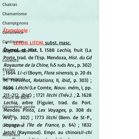
Chakras
Chamanisme
Champignons
Étymologie
 :
Conscience
Continuum
LETCHI, LITCHI,
 subst. masc.
Étymol. et Hist. 1. 
1588 
Lechia, 
fruit (La 
Corps humain
Porte, trad. de l'Esp. Mendoza, 
Hist. du Gd 
Couleurs
Royaume de la Chine, 
f
5 r
ds Arv., p. 302) 
o
o
Etoiles
; 1664 
Li-ci 
(Boym, 
Flora sinensis, 
p. 20 ds 
Evénements
M. Thévenot, 
Relations, 
II, 
ibid., 
p. 303) ; 
1696 
Létchi 
(Le Comte, 
Nouv. mém., 
I, pp. 
Fleurs
211-212, 
ibid.
) ; 1721 
litchi (Trév.). ; 
2. 
1628 
Fleurs de Bach
Lechia, 
arbre (Figuier, trad. du Port. 
Géométrie sacrée
Mendes Pinto, 
Les Voyages, 
p. 308 ds 
Guides
Arv., p. 302) ; 1773 
litchi 
(Bern. de St-P., 
Voyage à l'Ile de France, 
p. 64) ; 1832 
Littérature
letchi 
(Raymond). Empr. au chinois
li-chi 
Minéraux