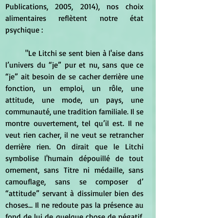
Publications, 2005, 2014), nos choix 
alimentaires reflètent notre état 
psychique :
	"Le Litchi se sent bien à l'aise dans 
l’univers du “je” pur et nu, sans que ce 
“je” ait besoin de se cacher derrière une 
fonction, un emploi, un rôle, une 
attitude, une mode, un pays, une 
communauté, une tradition familiale. Il se 
montre ouvertement, tel qu’il est. Il ne 
veut rien cacher, il ne veut se retrancher 
derrière rien. On dirait que le Litchi 
symbolise l'humain dépouillé de tout 
ornement, sans Titre ni médaille, sans 
camouflage, sans se composer d’ 
“attitude” servant à dissimuler bien des 
choses... Il ne redoute pas la présence au 
fond de lui de quelque chose de négatif, 