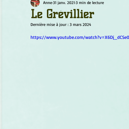
Anne
31 janv. 2021
3 min de lecture
Chamanisme
Champignons
Conscience
Continu
Le Grévillier
Dernière mise à jour :
3 mars 2024
Fleurs
Fleurs de Bach
Géométrie sacrée
Guide
https://www.youtube.com/watch?v=X6Dj_dCSe0
Objets de pouvoir
Ogham
Petit Peuple
Plantes