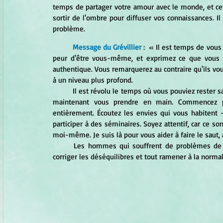
temps de partager votre amour avec le monde, et cett
sortir de l'ombre pour diffuser vos connaissances. 
problème.
	Message du Grévillier
 :  « Il est temps de vous 
peur d'être vous-même, et exprimez ce que vous p
authentique. Vous remarquerez au contraire qu'ils vo
à un niveau plus profond.
	Il est révolu le temps où vous pouviez rester sans bouger pendant que la vie défilait devant vous. vous devez 
maintenant vous prendre en main. Commencez par 
entièrement. Écoutez les envies qui vous habitent - 
participer à des séminaires. Soyez attentif, car ce s
moi-même. Je suis là pour vous aider à faire le saut, 
	Les hommes qui souffrent de problèmes de fertilité ou de reproduction devraient me solliciter. Je peux 
corriger les déséquilibres et tout ramener à la normal