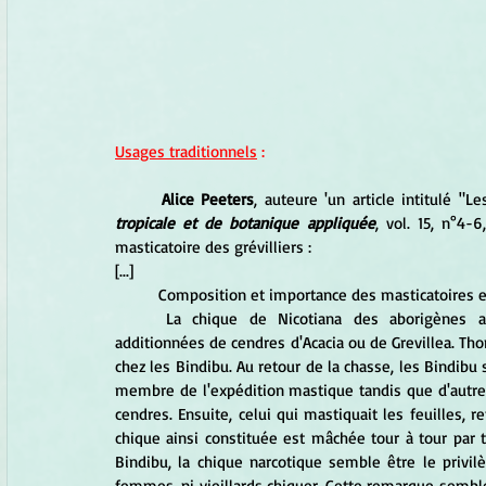
Usages traditionnels
 :
Alice Peeters
, auteure 'un article intitulé "L
tropicale et de botanique appliquée
, vol. 15, n°4-
masticatoire des grévilliers :
[...]
	Composition et importance des masticatoires en
	La chique de Nicotiana des aborigènes australiens se compose de feuilles relativement fraîches, 
additionnées de cendres d'Acacia ou de Grevillea. Tho
chez les Bindibu. Au retour de la chasse, les Bindibu s
membre de l'expédition mastique tandis que d'autres fo
cendres. Ensuite, celui qui mastiquait les feuilles, 
chique ainsi constituée est mâchée tour à tour par 
Bindibu, la chique narcotique semble être le privi
femmes, ni vieillards chiquer. Cette remarque semble 