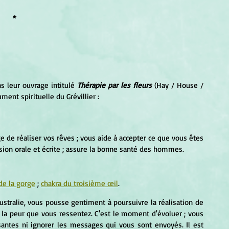
*
s leur ouvrage intitulé 
Thérapie par les fleurs
 (Hay / House / 
ment spirituelle du Grévillier :
e de réaliser vos rêves ; vous aide à accepter ce que vous êtes 
sion orale et écrite ; assure la bonne santé des hommes.
de la gorge
 ; 
chakra du troisième œil
.
'Australie, vous pousse gentiment à poursuivre la réalisation de 
 la peur que vous ressentez. C'est le moment d'évoluer ; vous 
santes ni ignorer les messages qui vous sont envoyés. Il est 