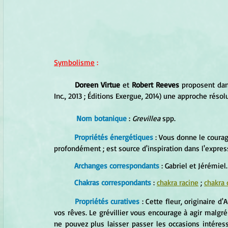
Symbolisme
 :
Doreen Virtue 
et
 Robert Reeves 
proposent dan
Inc., 2013 ; Éditions Exergue, 2014) une approche résolu
Nom botanique
 : 
Grevillea 
spp.
	Propriétés énergétiques
 : Vous donne le courag
profondément ; est source d'inspiration dans l'expres
Archanges correspondants
 : Gabriel et Jérémiel.
Chakras correspondants
 : 
chakra racine
 ; 
chakra 
	Propriétés curatives
 : Cette fleur, originaire d
vos rêves. Le grévillier vous encourage à agir malgré
ne pouvez plus laisser passer les occasions intéres