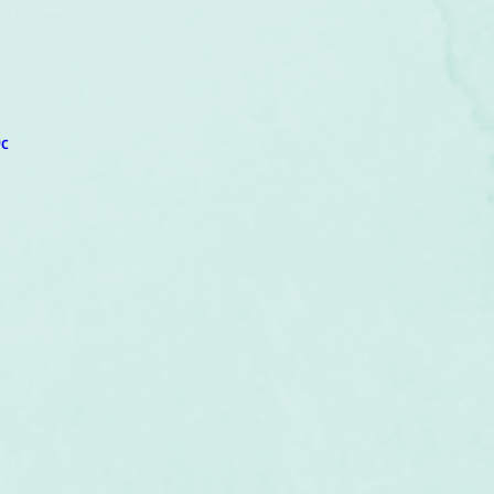
um
Corps humain
Couleurs
Etoiles
Evénements
s
Littérature
Minéraux
Numérologie
c
Pleines Lunes
Santé
Stages
Tarot