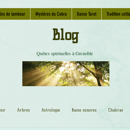
les de tambour
Mystères du Cobra
Danse Tarot
Tradition celti
Blog
Quêtes spirituelles à Grenoble
oir
Arbres
Astrologie
Bains sonores
Chakras