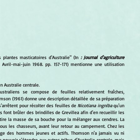
es plantes masticatoires d'Australie" (In 
: Journal d'agriculture 
6, Avril-mai-juin 1968. pp. 157-171) mentionne une utilisation 
 Australie centrale. 
mson (1961) donne une description détaillée de sa préparation 
'arrêtent pour récolter des feuilles de 
Nicotiana ingnlba
 qu'un 
nt brûler des brindilles de Grevillea afin d'en recueillir les 
retire la masse de sa bouche pour la mélanger aux cendres. La 
tous les chasseurs, avant leur retour au campement. Chez les 
lège des hommes jeunes et actifs. Thomson n'a jamais vu ni 
pouvoir s'étendre aux autres tribus d'Australie centrale, mais 