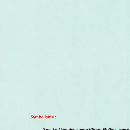
Symbolisme
 :
	Dans 
Le Livre des superstitions, Mythes, croya