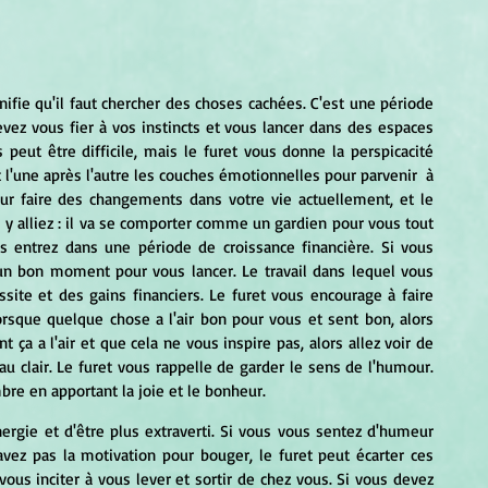
gnifie qu'il faut chercher des choses cachées. C'est une période 
vez vous fier à vos instincts et vous lancer dans des espaces 
peut être difficile, mais le furet vous donne la perspicacité 
t l'une après l'autre les couches émotionnelles pour parvenir  à 
r faire des changements dans votre vie actuellement, et le 
 y alliez : il va se comporter comme un gardien pour vous tout 
s entrez dans une période de croissance financière. Si vous 
 un bon moment pour vous lancer. Le travail dans lequel vous 
ite et des gains financiers. Le furet vous encourage à faire 
orsque quelque chose a l'air bon pour vous et sent bon, alors 
 ça a l'air et que cela ne vous inspire pas, alors allez voir de 
u clair. Le furet vous rappelle de garder le sens de l'humour. 
mbre en apportant la joie et le bonheur.
ergie et d'être plus extraverti. Si vous vous sentez d'humeur 
vez pas la motivation pour bouger, le furet peut écarter ces 
ous inciter à vous lever et sortir de chez vous. Si vous devez 