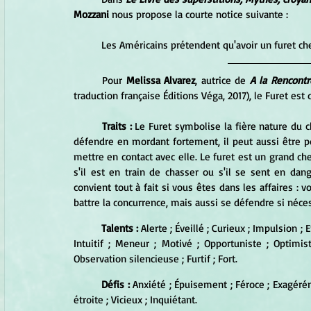
Mozzani 
nous propose la courte notice suivante :
	Les Américains prétendent qu'avoir un furet ch
	Pour 
Melissa Alvarez
, autrice de 
A la Rencont
traduction française Éditions Véga, 2017), le Furet est 
Traits : 
Le Furet symbolise la fière nature du c
défendre en mordant fortement, il peut aussi être p
mettre en contact avec elle. Le furet est un grand che
s'il est en train de chasser ou s'il se sent en dang
convient tout à fait si vous êtes dans les affaires : 
battre la concurrence, mais aussi se défendre si néces
Talents :
 Alerte ; Éveillé ; Curieux ; Impulsion ;
Intuitif ; Meneur ; Motivé ; Opportuniste ; Optimist
Observation silencieuse ; Furtif ; Fort.
Défis : 
Anxiété ; Épuisement ; Féroce ; Exagérém
étroite ; Vicieux ; Inquiétant.