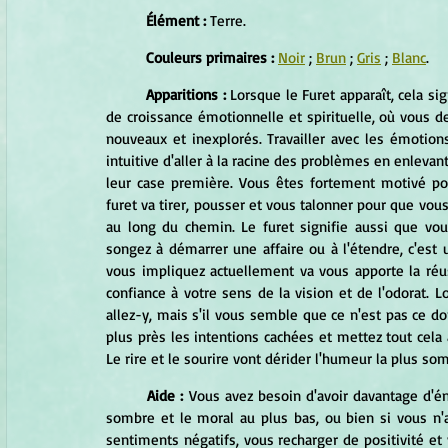
Élément :
 Terre.
Couleurs primaires :
Noir
 ; 
Brun
 ; 
Gris
 ; 
Blanc
.
Apparitions : 
Lorsque le Furet apparaît, cela si
de croissance émotionnelle et spirituelle, où vous de
nouveaux et inexplorés. Travailler avec les émotions 
intuitive d'aller à la racine des problèmes en enlevan
leur case première. Vous êtes fortement motivé pou
furet va tirer, pousser et vous talonner pour que vous
au long du chemin. Le furet signifie aussi que vou
songez à démarrer une affaire ou à l'étendre, c'est
vous impliquez actuellement va vous apporte la réuss
confiance à votre sens de la vision et de l'odorat. L
allez-y, mais s'il vous semble que ce n'est pas ce dont
plus près les intentions cachées et mettez tout cela a
Le rire et le sourire vont dérider l'humeur la plus so
Aide : 
Vous avez besoin d'avoir davantage d'én
sombre et le moral au plus bas, ou bien si vous n'a
sentiments négatifs, vous recharger de positivité et v