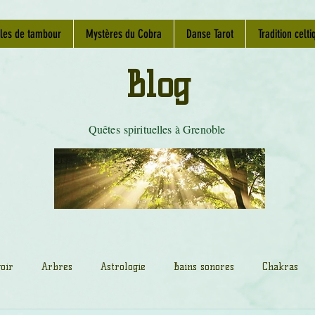
les de tambour
Mystères du Cobra
Danse Tarot
Tradition celti
Blog
Quêtes spirituelles à Grenoble
oir
Arbres
Astrologie
Bains sonores
Chakras