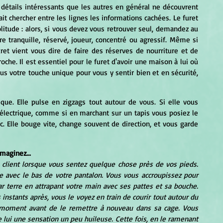
 détails intéressants que les autres en général ne découvrent 
ait chercher entre les lignes les informations cachées. Le furet 
litude : alors, si vous devez vous retrouver seul, demandez au 
e tranquille, réservé, joueur, concentré ou agressif. Même si 
ret vient vous dire de faire des réserves de nourriture et de 
oche. Il est essentiel pour le furet d'avoir une maison à lui où 
us votre touche unique pour vous y sentir bien et en sécurité, 
que. Elle pulse en zigzags tout autour de vous. Si elle vous 
 électrique, comme si en marchant sur un tapis vous posiez le 
. Elle bouge vite, change souvent de direction, et vous garde 
Imaginez...
 client lorsque vous sentez quelque chose près de vos pieds. 
e avec le bas de votre pantalon. Vous vous accroupissez pour 
ar terre en attrapant votre main avec ses pattes et sa bouche. 
nstants après, vous le voyez en train de courir tout autour du 
it moment avant de le remettre à nouveau dans sa cage. Vous 
lui une sensation un peu huileuse. Cette fois, en le ramenant 