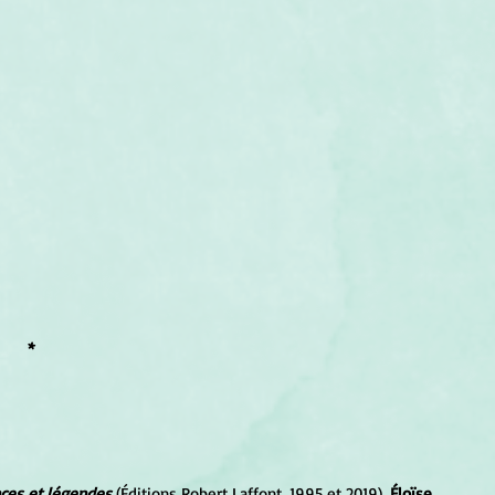
*
nces et légendes
 (Éditions Robert Laffont, 1995 et 2019), 
Éloïse 