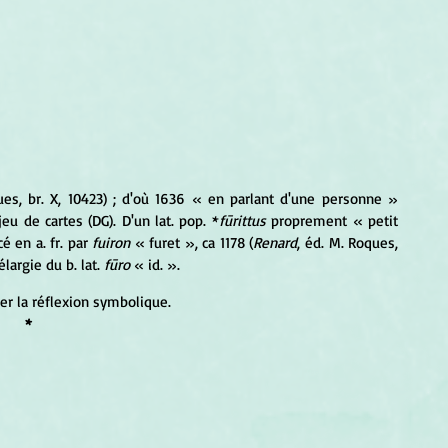
ues, br. X, 10423) ; d'où 1636 « en parlant d'une personne » 
eu de cartes (DG). D'un lat. pop. *
fūrittus
 proprement « petit 
é en a. fr. par 
fuiron
 « furet », ca 1178 (
Renard
, éd. M. Roques, 
largie du b. lat. 
fūro
 « id. ».
er la réflexion symbolique.
*