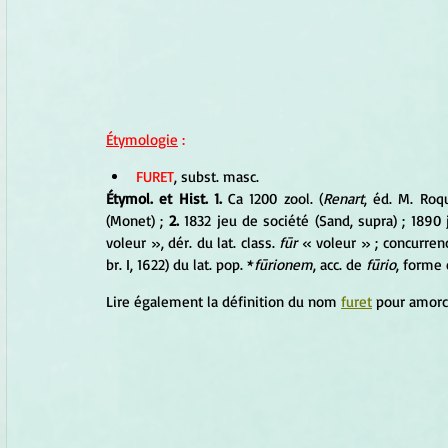
Étymologie
 :
FURET
, subst. masc. 
Étymol. et Hist. 1.
 Ca 1200 zool. (
Renart
, éd. M. Roq
(Monet) ; 
2. 
1832 jeu de société (Sand, supra) ; 1890 j
voleur », dér. du lat. class. 
fūr 
« voleur » ; concurrenc
br. I, 1622) du lat. pop. *
fūrionem
, acc. de
 fūrio
, forme é
Lire également la définition du nom 
furet
 pour amorc