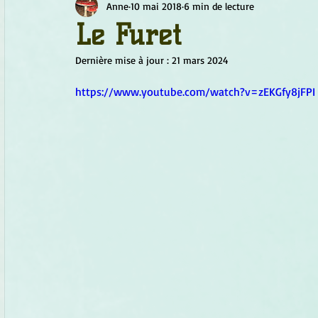
Anne
10 mai 2018
6 min de lecture
Chamanisme
Champignons
Conscience
Continu
Le Furet
Dernière mise à jour :
21 mars 2024
Fleurs
Fleurs de Bach
Géométrie sacrée
Guide
https://www.youtube.com/watch?v=zEKGfy8jFPI
Objets de pouvoir
Ogham
Petit Peuple
Plantes