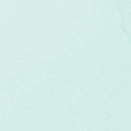
um
Corps humain
Couleurs
Etoiles
Evénements
s
Littérature
Minéraux
Numérologie
Pleines Lunes
Santé
Stages
Tarot