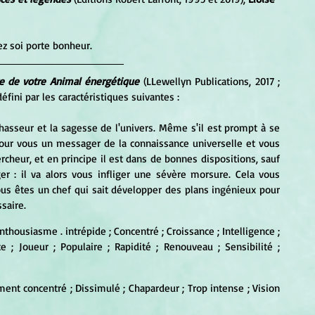
ez soi porte bonheur.
re de votre Animal énergétique
 (LLewellyn Publications, 2017 ; 
défini par les caractéristiques suivantes :
hasseur et la sagesse de l'univers. Même s'il est prompt à se 
our vous un messager de la connaissance universelle et vous 
rcheur, et en principe il est dans de bonnes dispositions, sauf 
er : il va alors vous infliger une sévère morsure. Cela vous 
vous êtes un chef qui sait développer des plans ingénieux pour 
saire.
 Enthousiasme . intrépide ; Concentré ; Croissance ; Intelligence ; 
e ; Joueur ; Populaire ; Rapidité ; Renouveau ; Sensibilité ; 
ent concentré ; Dissimulé ; Chapardeur ; Trop intense ; Vision 