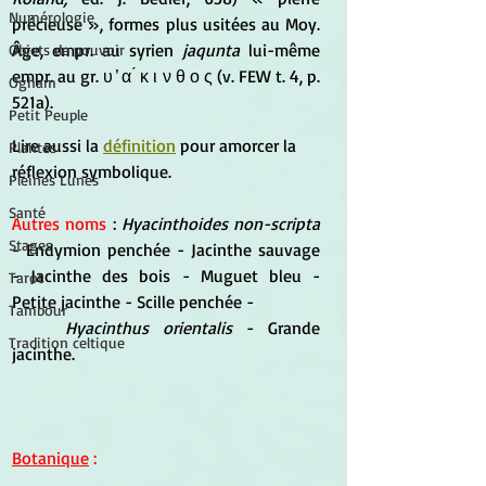
Numérologie
précieuse », formes plus usitées au Moy. 
Âge, empr. au syrien 
jaqunta
 lui-même 
Objets de pouvoir
empr. au gr. υ ̔ α ́ κ ι ν θ ο ς (v. FEW t. 4, p. 
Ogham
521a).
Petit Peuple
Lire aussi la 
définition
 pour amorcer la 
Plantes
réflexion symbolique.
Pleines Lunes
Santé
Autres noms
 : 
Hyacinthoides non-scripta
Stages
- Endymion penchée - Jacinthe sauvage 
- Jacinthe des bois - Muguet bleu - 
Tarot
Petite jacinthe - Scille penchée -
Tambour
Hyacinthus orientalis
 - Grande 
Tradition celtique
jacinthe.
Botanique
 :