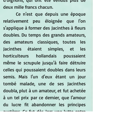
d'oignons, qui ont été vendus plus de 
deux mille francs chacun.
	Ce n'est que depuis une époque 
relativement peu éloignée que l'on 
s'applique à former des Jacinthes à fleurs 
doubles. Du temps des grands amateurs, 
des amateurs classiques, toutes les 
Jacinthes étaient simples, et les 
horticulteurs hollandais poussaient 
même le scrupule jusqu'à faire détruire 
celles qui poussaient doubles dans leurs 
semis. Mais l'un d'eux étant un jour 
tombé malade, une de ses Jacinthes 
doubla, plut à un amateur, et fut achetée 
à un tel prix par ce dernier, que l'amour 
du lucre fit abandonner les principes 
austères. Ce fut dès lors une lutte entre 
concurrents alléchés. On doubla, on tripla 
ces modestes Jacinthes, qui, troublées 