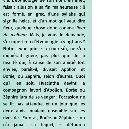
vie. L'étymologie de son nom, en effet, 
faisait allusion à sa fin malheureuse ; il 
est formé, en grec, d'une syllabe qui 
signifie hélas, et d'un mot qui veut dire 
fleur, quelque chose donc comme
 fleur 
de malheur
. Mais, je vous le demande, 
s'occupe-t-on d'étymologie à vingt ans ? 
Notre jeune prince, à coup sûr, ne s'en 
inquiétait guère, pas plus que de la 
rivalité qui, à cause de son amitié fort 
enviée, paraît-il, divisait Apollon et 
Borée, ou Zéphire, selon d'autres. Quoi 
qu'il en soit, Hyacinthe devint le 
compagnon favori d'Apollon. Borée ou 
Zéphire jura de se venger ; l'occasion ne 
se fit pas attendre, et un jour que les 
deux amis jouaient ensemble sur les 
rives de l'Eurotas, Borée ou Zéphire, - on 
n'a jamais su lequel, – détourna 