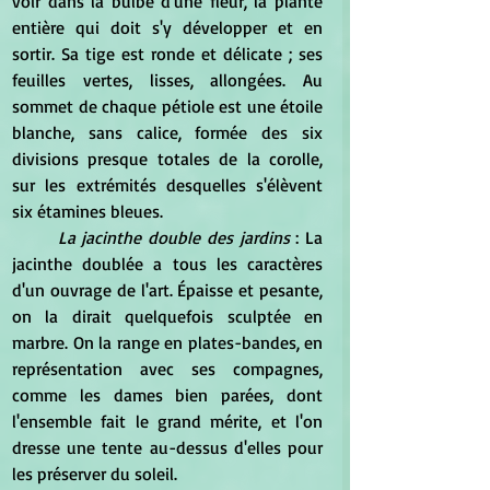
voir dans la bulbe d'une fleur, la plante 
entière qui doit s'y développer et en 
sortir. Sa tige est ronde et délicate ; ses 
feuilles vertes, lisses, allongées. Au 
sommet de chaque pétiole est une étoile 
blanche, sans calice, formée des six 
divisions presque totales de la corolle, 
sur les extrémités desquelles s'élèvent 
six étamines bleues.
La jacinthe double des jardins
 : La 
jacinthe doublée a tous les caractères 
d'un ouvrage de l'art. Épaisse et pesante, 
on la dirait quelquefois sculptée en 
marbre. On la range en plates-bandes, en 
représentation avec ses compagnes, 
comme les dames bien parées, dont 
l'ensemble fait le grand mérite, et l'on 
dresse une tente au-dessus d'elles pour 
les préserver du soleil. 