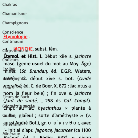
Chakras
Chamanisme
Champignons
Conscience
Étymologie
 :  
Continuum
JACINTHE
, subst. fém. 
Corps humain
Étymol. et Hist. 1.
 Début xiie s.
 jacincte
Couleurs
masc. (genre usuel du mot au Moy. Âge) 
Etoiles
minér. (
St Brendan,
 éd. E.G.R. Waters, 
1695) ; 
2.
 début xive s. bot. (
Ovide 
Evénements
moralisé
, éd. C. de Boer, X, 872 : Jacintus a 
Fleurs
nom la fleur bele) ; fin xve s. 
jacincte
Fleurs de Bach
(
Jard. de santé
, I, 258 ds 
Gdf. Compl.
). 
Géométrie sacrée
Empr. au lat. 
hyacinthus
 « plante à 
bulbe, glaïeul ; sorte d'améthyste » (v. 
Guides
aussi André Bot.), gr. υ ̔ α ́ κ ι ν θ ο ς avec 
Littérature
j- initial d'apr. 
jagonce, jacunces
 (ca 1100 
Minéraux
Roland,
 éd. J. Bédier, 638) « pierre 