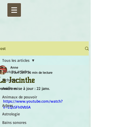
ost
Tous les articles
Anne
Tous les articles
15 avr. 2017
36 min de lecture
La Jacinthe
Alchimie
ernière mise à jour :
Ancêtres
22 janv.
Animaux de pouvoir
https://www.youtube.com/watch?
Arbres
v=LQsSFh0Vb5A
Astrologie
Bains sonores