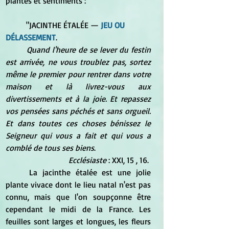
plantes et sentiments :
	"JACINTHE ÉTALÉE — 
JEU OU 
DÉLASSEMENT
. 
Quand l'heure de se lever du festin 
est arrivée, ne vous troublez pas, sortez 
même le premier pour rentrer dans votre 
maison et là livrez-vous aux 
divertissements et à la joie. Et repassez 
vos pensées sans péchés et sans orgueil. 
Et dans toutes ces choses bénissez le 
Seigneur qui vous a fait et qui vous a 
comblé de tous ses biens
. 
Ecclésiaste
 : XXI, 15 , 16. 
	La jacinthe étalée est une jolie 
plante vivace dont le lieu natal n'est pas 
connu, mais que l'on soupçonne être 
cependant le midi de la France. Les 
feuilles sont larges et longues, les fleurs 