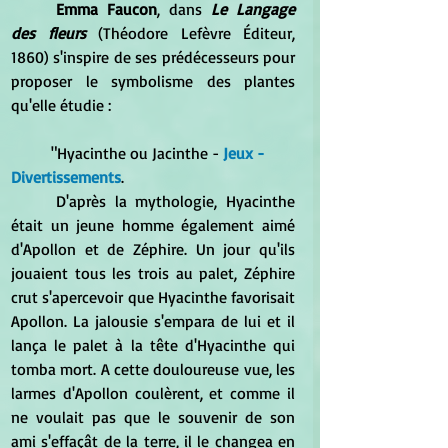
Emma Faucon
, dans 
Le Langage 
des fleurs
 (Théodore Lefèvre Éditeur, 
1860) s'inspire de ses prédécesseurs pour 
proposer le symbolisme des plantes 
qu'elle étudie :
	"Hyacinthe ou Jacinthe - 
Jeux - 
Divertissements
.
	D'après la mythologie, Hyacinthe 
était un jeune homme également aimé 
d'Apollon et de Zéphire. Un jour qu'ils 
jouaient tous les trois au palet, Zéphire 
crut s'apercevoir que Hyacinthe favorisait 
Apollon. La jalousie s'empara de lui et il 
lança le palet à la tête d'Hyacinthe qui 
tomba mort. A cette douloureuse vue, les 
larmes d'Apollon coulèrent, et comme il 
ne voulait pas que le souvenir de son 
ami s'effaçât de la terre, il le changea en 