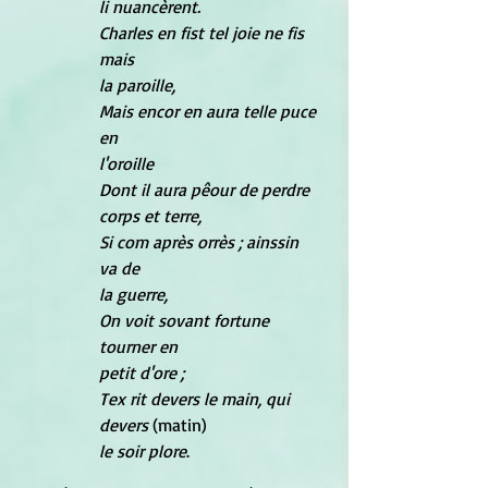
li nuancèrent.
Charles en fist tel joie ne fis 
mais
la paroille,
Mais encor en aura telle puce 
en
l'oroille
Dont il aura pêour de perdre
corps et terre,
Si com après orrès ; ainssin 
va de 
la guerre,
On voit sovant fortune 
tourner en
petit d'ore ;
Tex rit devers le main, qui 
devers 
(matin)
le soir plore
.