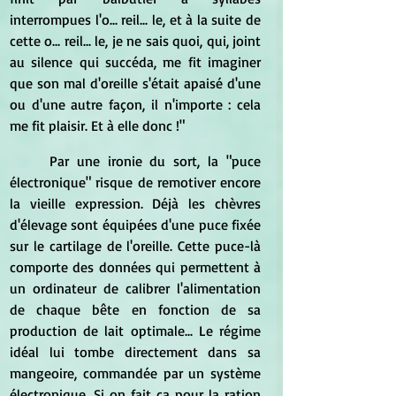
interrompues l'o... reil... le, et à la suite de 
cette o... reil... le, je ne sais quoi, qui, joint 
au silence qui succéda, me fit imaginer 
que son mal d'oreille s'était apaisé d'une 
ou d'une autre façon, il n'importe : cela 
me fit plaisir. Et à elle donc !"
Par une ironie du sort, la "puce 
électronique" risque de remotiver encore 
la vieille expression. Déjà les chèvres 
d'élevage sont équipées d'une puce fixée 
sur le cartilage de l'oreille. Cette puce-là 
comporte des données qui permettent à 
un ordinateur de calibrer l'alimentation 
de chaque bête en fonction de sa 
production de lait optimale... Le régime 
idéal lui tombe directement dans sa 
mangeoire, commandée par un système 
électronique. Si on fait ça pour la ration 