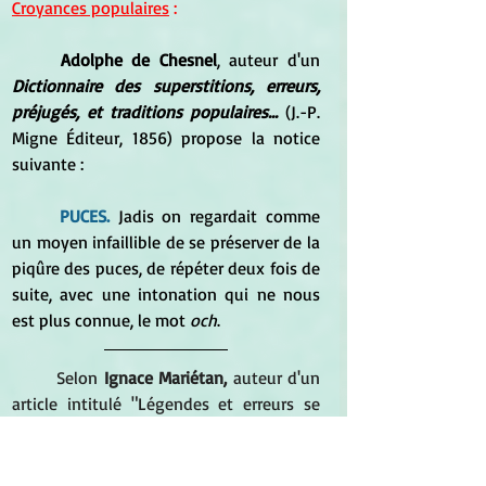
Croyances populaires
 :
Adolphe de Chesnel
, auteur d'un 
Dictionnaire des superstitions, erreurs, 
préjugés, et traditions populaires... 
(J.-P. 
Migne Éditeur, 1856) propose la notice 
suivante :
PUCES.
 Jadis on regardait comme 
un moyen infaillible de se préserver de la 
piqûre des puces, de répéter deux fois de 
suite, avec une intonation qui ne nous 
est plus connue, le mot 
och
.
Selon 
Ignace Mariétan,
 auteur d'un 
article intitulé "Légendes et erreurs se 
rapportant aux animaux" paru dans le 
Bulletin de la Murithienne
, 1940, n°58, pp. 
27-62 :