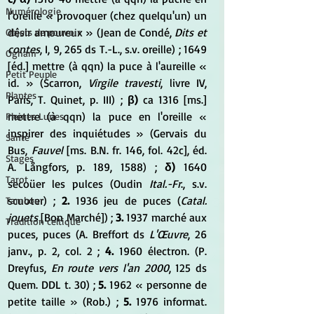
Numérologie
l'oreille « provoquer (chez quelqu'un) un 
désir amoureux » (Jean de Condé, 
Dits et 
Objets de pouvoir
contes
, I, 9, 265 ds T.-L., s.v. oreille) ; 1649 
Ogham
[éd.] mettre (à qqn) la puce à l'aureille « 
Petit Peuple
id. » (Scarron, 
Virgile travesti
, livre IV, 
Plantes
Paris, T. Quinet, p. III) ; 
β)
 ca 1316 [ms.] 
mettre (à qqn) la puce en l'oreille « 
Pleines Lunes
inspirer des inquiétudes » (Gervais du 
Santé
Bus, 
Fauvel
 [ms. B.N. fr. 146, fol. 42c], éd. 
Stages
A. Långfors, p. 189, 1588) ; 
δ)
 1640 
Tarot
secoüer les pulces (Oudin 
Ital.-Fr
., s.v. 
scuoter) ; 
2.
 1936 jeu de puces (
Catal. 
Tambour
jouets
 [Bon Marché]) ;
 3. 
1937 marché aux 
Tradition celtique
puces, puces (A. Breffort ds 
L'Œuvre
, 26 
janv., p. 2, col. 2 ; 
4. 
1960 électron. (P. 
Dreyfus, 
En route vers l'an 2000
, 125 ds 
Quem. DDL t. 30) ; 
5.
 1962 « personne de 
petite taille » (Rob.) ; 
5.
 1976 informat. 