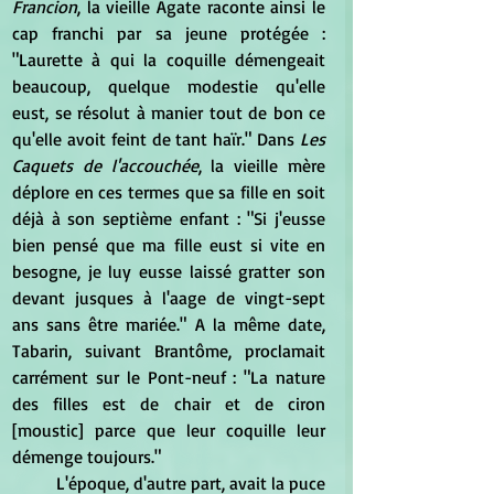
Francion
, la vieille Agate raconte ainsi le 
cap franchi par sa jeune protégée : 
"Laurette à qui la coquille démengeait 
beaucoup, quelque modestie qu'elle 
eust, se résolut à manier tout de bon ce 
qu'elle avoit feint de tant haïr." Dans 
Les 
Caquets de l'accouchée
, la vieille mère 
déplore en ces termes que sa fille en soit 
déjà à son septième enfant : "Si j'eusse 
bien pensé que ma fille eust si vite en 
besogne, je luy eusse laissé gratter son 
devant jusques à l'aage de vingt-sept 
ans sans être mariée." A la même date, 
Tabarin, suivant Brantôme, proclamait 
carrément sur le Pont-neuf : "La nature 
des filles est de chair et de ciron 
[moustic] parce que leur coquille leur 
démenge toujours."
L'époque, d'autre part, avait la puce 