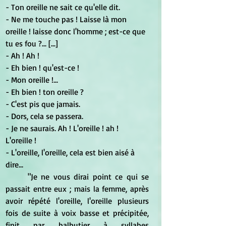
- Ton oreille ne sait ce qu'elle dit.
- Ne me touche pas ! Laisse là mon 
oreille ! laisse donc l'homme ; est-ce que 
tu es fou ?... [...]
- Ah ! Ah !
- Eh bien ! qu'est-ce !
- Mon oreille !...
- Eh bien ! ton oreille ?
- C'est pis que jamais.
- Dors, cela se passera.
- Je ne saurais. Ah ! L'oreille ! ah ! 
L'oreille !
- L'oreille, l'oreille, cela est bien aisé à 
dire...
"Je ne vous dirai point ce qui se 
passait entre eux ; mais la femme, après 
avoir répété l'oreille, l'oreille plusieurs 
fois de suite à voix basse et précipitée, 
finit par balbutier à syllabes 