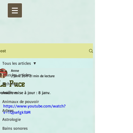
ost
Tous les articles
Anne
Tous les articles
2 janv. 2017
21 min de lecture
La Puce
Alchimie
ernière mise à jour :
Ancêtres
8 janv.
Animaux de pouvoir
https://www.youtube.com/watch?
Arbres
v=TQjsefgk1bM
Astrologie
Bains sonores