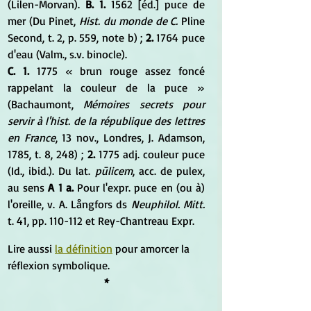
(Lilen-Morvan). 
B. 1.
 1562 [éd.] puce de 
mer (Du Pinet, 
Hist. du monde de C.
 Pline 
Second, t. 2, p. 559, note b) ; 
2.
 1764 puce 
d'eau (Valm., s.v. binocle). 
C. 1.
 1775 « brun rouge assez foncé 
rappelant la couleur de la puce » 
(Bachaumont, 
Mémoires secrets pour 
servir à l'hist. de la république des lettres 
en France
, 13 nov., Londres, J. Adamson, 
1785, t. 8, 248) ; 
2.
 1775 adj. couleur puce 
(Id., ibid.). Du lat. 
pūlicem
, acc. de pulex, 
au sens
 A 1 a.
 Pour l'expr. puce en (ou à) 
l'oreille, v. A. Långfors ds 
Neuphilol. Mitt.
t. 41, pp. 110-112 et Rey-Chantreau Expr.
Lire aussi
la définition
 pour amorcer la 
réflexion symbolique.
*