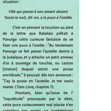
situation :
Fille qui pense à son amant absent
Toute la nuit, dit-on, a la puce à l'oreille
.
C'est en prenant la locution au pied 
de la lettre que Rabelais prêtait à 
Panurge cette curieuse fantaisie de se 
fixer une puce à l'oreille : "Au lendemain 
Panurge se feit perser l'aureille dextre à 
la Judaïque, et y attache un petit anneau 
d'or à ouvreige de touchie, ou caston 
[chaton] duquel estoit une pusse 
enchâssée." Il pouvait dès lors annoncer : 
"J'ay la pusse en l'aureille. Je me veulx 
marier. (
Tiers Livre
, chapitre 7).
Pourtant, bien qu'issue de l' 
"inquiétude" provoquée par le désir, 
cette puce curieusement mal placée n'en 
constitue pas moins un euphémisme 