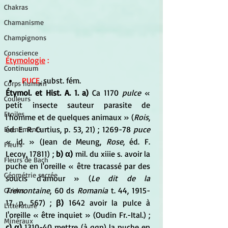
Chakras
Chamanisme
Champignons
Conscience
Étymologie
 :
Continuum
PUCE
, subst. fém. 
Corps humain
Étymol. et Hist. A. 1. a)
 Ca 1170 
pulce
 « 
Couleurs
petit insecte sauteur parasite de 
Etoiles
l'homme et de quelques animaux » (
Rois
, 
éd. E. R. Curtius, p. 53, 21) ; 1269-78 
puce 
Evénements
« id. » (Jean de Meung, 
Rose
, éd. F. 
Fleurs
Lecoy, 17811) ; 
b) α) 
mil. du xiiie s. avoir la 
Fleurs de Bach
puche en l'oreille « être tracassé par des 
Géométrie sacrée
soucis d'amour » (
Le dit de la 
Tremontaine
, 60 ds 
Romania
 t. 44, 1915-
Guides
17, p. 567) ; 
β)
 1642 avoir la pulce à 
Littérature
l'oreille « être inquiet » (Oudin Fr.-Ital.) ; 
Minéraux
c) α)
 1310-40 mettre (à qqn) la puche en 