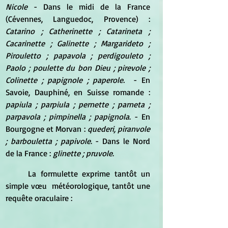
Nicole
 - Dans le midi de la France 
(Cévennes, Languedoc, Provence) : 
Catarino ; Catherinette ; Catarineta ; 
Cacarinette ; Galinette ; Margarideto ; 
Pirouletto ; papavola ; perdigouleto ; 
Paolo ; p
oulette du bon Dieu ; pirevole ; 
Colinette ; papignole ; paperole.  
- En 
Savoie, Dauphiné, en Suisse romande : 
papiula ; parpiula ; pernette ; parneta ; 
parpavola ; pimpinella ; papignola
. - En 
Bourgogne et Morvan :
 quederi, piranvole 
; barbouletta ; papivole
. - Dans le Nord 
de la France : 
glinette ; pruvole
.
	La formulette exprime tantôt un 
simple vœu  météorologique, tantôt une 
requête oraculaire :