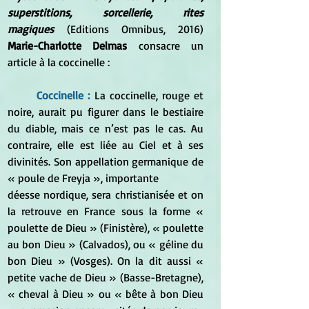
superstitions, sorcellerie, rites 
magiques
 (Editions Omnibus, 2016) 
Marie-Charlotte Delmas 
consacre un 
article à la coccinelle :
Coccinelle : 
La coccinelle, rouge et 
noire, aurait pu figurer dans le bestiaire 
du diable, mais ce n’est pas le cas. Au 
contraire, elle est liée au Ciel et à ses 
divinités. Son appellation germanique de 
« poule de Freyja », importante
déesse nordique, sera christianisée et on 
la retrouve en France sous la forme « 
poulette de Dieu » (Finistère), « poulette 
au bon Dieu » (Calvados), ou « géline du 
bon Dieu » (Vosges). On la dit aussi « 
petite vache de Dieu » (Basse-Bretagne), 
« cheval à Dieu » ou « bête à bon Dieu 