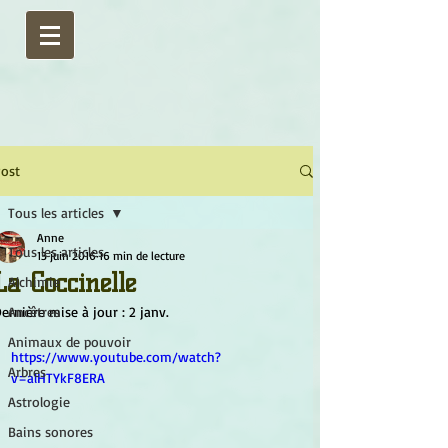
ost
Tous les articles
Anne
Tous les articles
13 juin 2016
16 min de lecture
La Coccinelle
Alchimie
ernière mise à jour :
Ancêtres
2 janv.
Animaux de pouvoir
https://www.youtube.com/watch?
Arbres
v=alHTYkF8ERA
Astrologie
Bains sonores