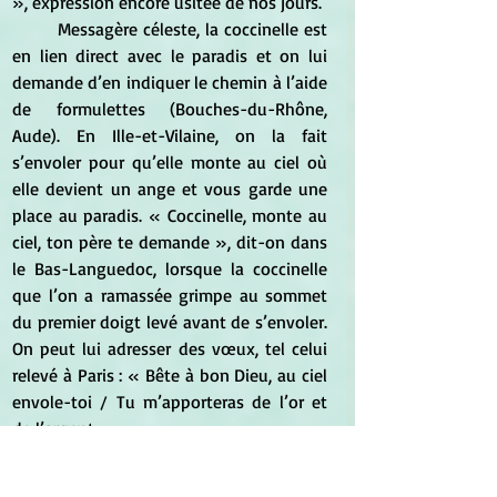
», expression encore usitée de nos jours.
	Messagère céleste, la coccinelle est 
en lien direct avec le paradis et on lui 
demande d’en indiquer le chemin à l’aide 
de formulettes (Bouches-du-Rhône, 
Aude). En Ille-et-Vilaine, on la fait 
s’envoler pour qu’elle monte au ciel où 
elle devient un ange et vous garde une 
place au paradis. « Coccinelle, monte au 
ciel, ton père te demande », dit-on dans 
le Bas-Languedoc, lorsque la coccinelle 
que l’on a ramassée grimpe au sommet 
du premier doigt levé avant de s’envoler. 
On peut lui adresser des vœux, tel celui 
relevé à Paris : « Bête à bon Dieu, au ciel 
envole-toi / Tu m’apporteras de l’or et 
de l’argent. »
	Il va de soi que l’on ne tue jamais 
une coccinelle sous peine de s’attirer du 