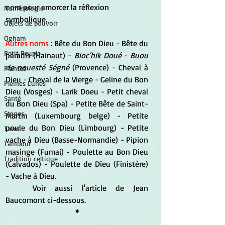
nom pour amorcer la réflexion 
Numérologie
symbolique.
Objets de pouvoir
Ogham
Autres noms
 : Bête du Bon Dieu - Bête du 
Petit Peuple
paradis (Hainaut) - 
Bioc'hik Doué
 - 
Buou 
de nouesté Ségné
 (Provence) - Cheval à 
Plantes
Dieu - Cheval de la Vierge - Geline du Bon 
Pleines Lunes
Dieu (Vosges) - Larik Doeu - Petit cheval 
Santé
du Bon Dieu (Spa) - Petite Bête de Saint-
Stages
Martin (Luxembourg belge) - Petite 
poule du Bon Dieu (Limbourg) - Petite 
Tarot
vache à Dieu (Basse-Normandie) - Pipion 
Tambour
masinge (Fumai) - Poulette au Bon Dieu 
Tradition celtique
(Calvados) - Poulette de Dieu (Finistère) 
- Vache à Dieu.
	Voir aussi l'article de Jean 
Baucomont ci-dessous.
*