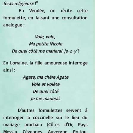
feras religieuse
 !"
	En Vendée, on récite cette 
formulette, en faisant une consultation 
analogue :
Vole, vole, 
Ma petite Nicole
De quel côté me marierai-je-z-y 
?
En Lorraine, la fille amoureuse interroge 
ainsi :
Agate, ma chère Agate
Vole et volète
De quel côté
Je me marierai
.
	D'autres formulettes servent à 
interroger la coccinelle sur le lieu du 
mariage prochain (Côtes d'Or, Pays 
Messin, Cévennes, Auvergne, Poitou, 