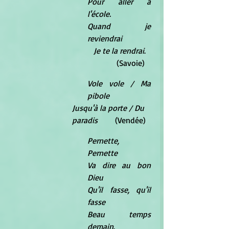
Pour aller à 
l'école.
Quand je 
reviendrai
   Je te la rendrai
.	 
           (Savoie)
Vole vole / Ma 
pibole
Jusqu'à la porte / Du 
paradis
	 (Vendée)
Pernette, 
Pernette
Va dire au bon 
Dieu
Qu'il fasse, qu'il 
fasse
Beau temps 
demain
.	    