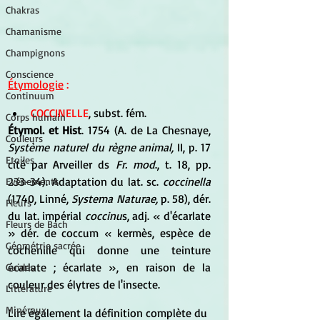
Chakras
Chamanisme
Champignons
Conscience
Étymologie
 :
Continuum
COCCINELLE
, subst. fém. 
Corps humain
Étymol. et Hist
. 1754 (A. de La Chesnaye, 
Couleurs
Système naturel du règne animal,
 II, p. 17 
Etoiles
cité par Arveiller ds
 Fr. mod
., t. 18, pp. 
233-34). Adaptation du lat. sc. 
coccinella
Evénements
(1740, Linné, 
Systema Naturae,
 p. 58), dér. 
Fleurs
du lat. impérial 
coccinu
s, adj. « d'écarlate 
Fleurs de Bach
» dér. de coccum « kermès, espèce de 
Géométrie sacrée
cochenille qui donne une teinture 
écarlate ; écarlate », en raison de la 
Guides
couleur des élytres de l'insecte.
Littérature
Minéraux
Lire également la définition complète du 