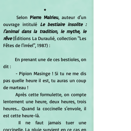
*
	Selon
 Pierre Malrieu
, auteur d'un 
ouvrage intitulé 
Le bestiaire insolite : 
l'animal dans la tradition, le mythe, le 
rêve
 (Éditions La Duraulié, collection "Les 
Fêtes de l'irréel", 1987) :
	En prenant une de ces bestioles, on 
dit :
	- Pipion Masinge ! Si tu ne me dis 
pas quelle heure il est, tu auras un coup 
de marteau !
	Après cette formulette, on compte 
lentement une heure, deux heures, trois 
heures... Quand la coccinelle s'envole, il 
est cette heure-là.
	Il ne faut jamais tuer une 
coccinelle. La pluie survient en ce cas en 