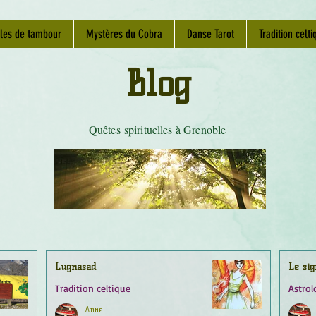
les de tambour
Mystères du Cobra
Danse Tarot
Tradition celti
Blog
Quêtes spirituelles à Grenoble
Lugnasad
Le sig
Tradition celtique
Astrol
Anne