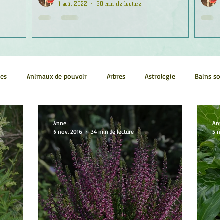
1 août 2022
20 min de lecture
res
Animaux de pouvoir
Arbres
Astrologie
Bains s
Conscience
Continuum
Corps humain
Couleurs
Anne
An
6 nov. 2016
34 min de lecture
5 n
métrie sacrée
Guides
Littérature
Minéraux
Numéro
tes
Pleines Lunes
Santé
Stages
Tarot