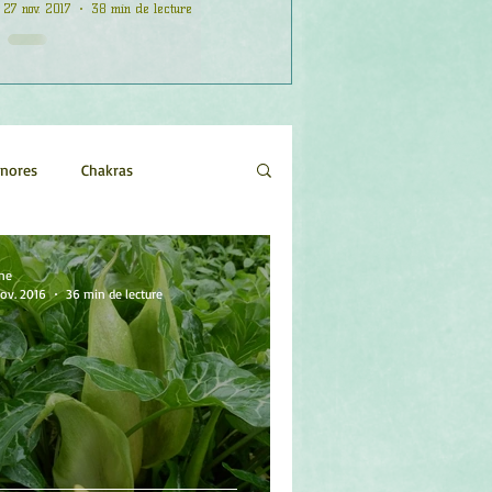
27 nov. 2017
38 min de lecture
onores
Chakras
Etoiles
Evénements
ne
ov. 2016
36 min de lecture
logie
Objets de pouvoir