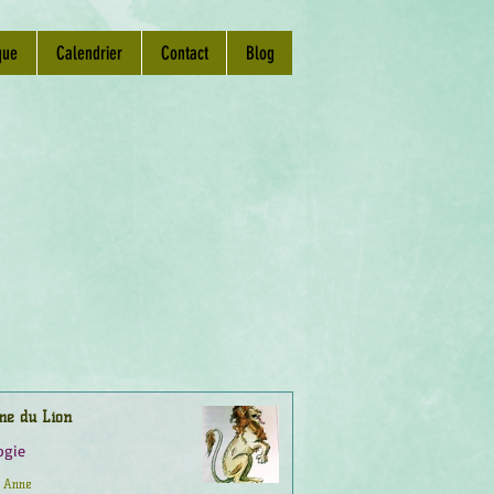
que
Calendrier
Contact
Blog
ne du Lion
ogie
Anne