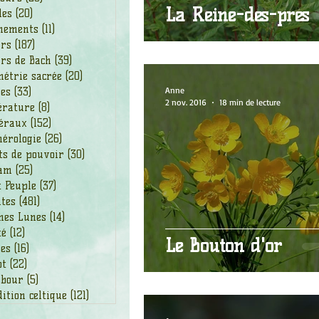
La Reine-des-prés
les
(20)
20 posts
nements
(11)
11 posts
urs
(187)
187 posts
rs de Bach
(39)
39 posts
étrie sacrée
(20)
20 posts
Anne
des
(33)
33 posts
2 nov. 2016
18 min de lecture
érature
(8)
8 posts
éraux
(152)
152 posts
érologie
(26)
26 posts
ts de pouvoir
(30)
30 posts
am
(25)
25 posts
t Peuple
(37)
37 posts
ntes
(481)
481 posts
nes Lunes
(14)
14 posts
té
(12)
12 posts
Le Bouton d'or
ges
(16)
16 posts
ot
(22)
22 posts
bour
(5)
5 posts
ition celtique
(121)
121 posts