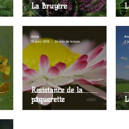
La Bruyère
L
Anne
An
15 janv. 2016
34 min de lecture
2 j
Résistance de la
pâquerette
L