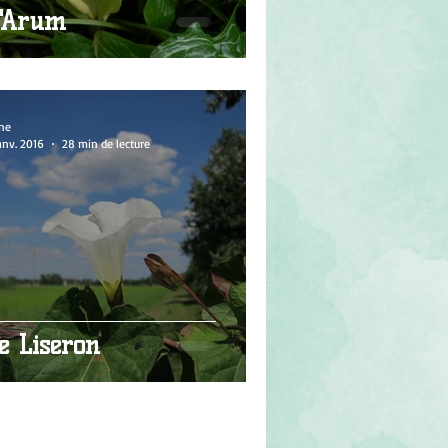
'Arum
ne
anv. 2016
28 min de lecture
e Liseron