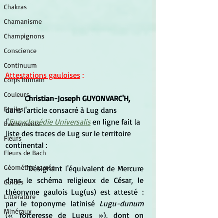
Chakras
Chamanisme
Champignons
Conscience
Continuum
Attestations gauloises
 :
Corps humain
Couleurs
Christian-Joseph GUYONVARC'H,
Etoiles
dans l'article consacré à Lug dans 
l'
Encyclopédie Universalis
 en ligne fait la 
Evénements
liste des traces de Lug sur le territoire 
Fleurs
continental :
Fleurs de Bach
Géométrie sacrée
	"
Désignant l'équivalent de Mercure 
dans le schéma religieux de César, le 
Guides
théonyme gaulois Lug(us) est attesté : 
Littérature
par le toponyme latinisé 
Lugu-dunum
Minéraux
(« forteresse de Lugus »), dont on 