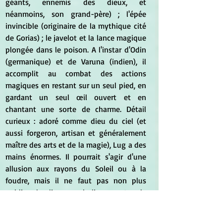
géants, ennemis des dieux, et 
néanmoins, son grand-père) ; l'épée 
invincible (originaire de la mythique cité 
de Gorias) ; le javelot et la lance magique 
plongée dans le poison. A l'instar d'Odin 
(germanique) et de Varuna (indien), il 
accomplit au combat des actions 
magiques en restant sur un seul pied, en 
gardant un seul œil ouvert et en 
chantant une sorte de charme. Détail 
curieux : adoré comme dieu du ciel (et 
aussi forgeron, artisan et généralement 
maître des arts et de la magie), Lug a des 
mains énormes. Il pourrait s'agir d'une 
allusion aux rayons du Soleil ou à la 
foudre, mais il ne faut pas non plus 
oublier le lien symbolique entre la 
planète 
Mercure
 et l'habileté manuelle. 
Ce n'est pas un hasard si, dans la légende 