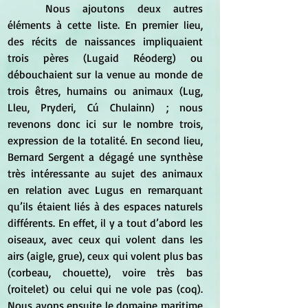
	Nous ajoutons deux autres 
éléments à cette liste. En premier lieu, 
des récits de naissances impliquaient 
trois pères (Lugaid Réoderg) ou 
débouchaient sur la venue au monde de 
trois êtres, humains ou animaux (Lug, 
Lleu, Pryderi, Cú Chulainn) ; nous 
revenons donc ici sur le nombre trois, 
expression de la totalité. En second lieu, 
Bernard Sergent a dégagé une synthèse 
très intéressante au sujet des animaux 
en relation avec Lugus en remarquant 
qu’ils étaient liés à des espaces naturels 
différents. En effet, il y a tout d’abord les 
oiseaux, avec ceux qui volent dans les 
airs (aigle, grue), ceux qui volent plus bas 
(corbeau, chouette), voire très bas 
(roitelet) ou celui qui ne vole pas (coq). 
Nous avons ensuite le domaine maritime 