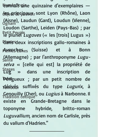
Numérologie
connaît une quinzaine d'exemplaires — 
les principaux sont Lyon (Rhône), Laon 
Objets de pouvoir
(Aisne), Laudun (Gard), Loudun (Vienne), 
Ogham
Loudon (Sarthe), Leiden (Pays-Bas) ; par 
Petit Peuple
le pluriel 
Lugoves
 (« les [trois] Lugus ») 
Plantes
dans deux inscriptions gallo-romaines à 
Avenches (Suisse) et à Bonn 
Pleines Lunes
(Allemagne) ; par l'anthroponyme 
Lugu-
Santé
selva
 « [celle qui est] la propriété de 
Stages
Lug » dans une inscription de 
Tarot
Périgueux ; par un petit nombre de 
dérivés suffixés du type 
Lugurix
, à 
Tambour
Genouilly (Cher), ou 
Lugius
 à Narbonne. Il 
Tradition celtique
existe en Grande-Bretagne dans le 
toponyme hybride, britto-roman 
Luguvallium
, ancien nom de Carlisle, près 
du vallum d'Hadrien."