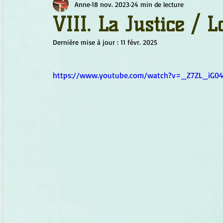
Anne
18 nov. 2023
24 min de lecture
Chamanisme
Champignons
Conscience
Continu
VIII. La Justice / 
Dernière mise à jour :
11 févr. 2025
Fleurs
Fleurs de Bach
Géométrie sacrée
Guide
https://www.youtube.com/watch?v=_Z7ZL_iG0
Objets de pouvoir
Ogham
Petit Peuple
Plantes