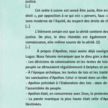
justice.
[...]
	Cet ordre à suivre est censé être juste, être en conformité avec le droit qui s’exprime avant tout ce qui est « 
droit », par opposition à ce qui est « pervers, faux
sens moderne de l’équité, du respect des droits de chac
[...]
	L’élément certain est que la vérité contient des notions telles que l’ordre et le droit ; or Lug est un maître de 
justice. De plus, le dieu irlandais est également
connaissance, elle-même source de la vérité. (2)
[...]
	 À propos d’Apollon, nous avons déjà souligné l’existence de très nombreux points communs entre lui et 
Lugus. Nous faisons remarquer que le dieu grec a des 
- Les décisions de colonisations et les textes de loi
peuple se déroulaient régulièrement à Delphes et on in
- À l’époque archaïque, les textes de lois et les trai
les sanctuaires d’Apollon. Celui-ci tenait donc un rôle
- Apollon présidait à l’élaboration des lois : dans de
l’assemblée du peuple. 
- Apollon était, en concurrence avec Zeus, le protecte
- La parole mantique la plus haute était celle d’Ap
Destinées.