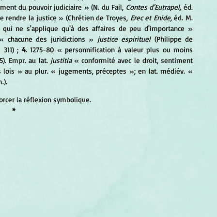
ent du pouvoir judiciaire » (N. du Fail, 
Contes d'Eutrapel, 
éd. 
 de rendre la justice » (Chrétien de Troyes, 
Erec et Enide, 
éd. M. 
 qui ne s'applique qu'à des affaires de peu d'importance » 
« chacune des juridictions » 
justice espirituel 
(Philippe de 
 311) ;
 4.
 1275-80 « personnification à valeur plus ou moins 
5). Empr. au lat. 
justitia 
« conformité avec le droit, sentiment 
les lois » au plur. « jugements, préceptes »; en lat. médiév. « 
.).
orcer la réflexion symbolique.
*