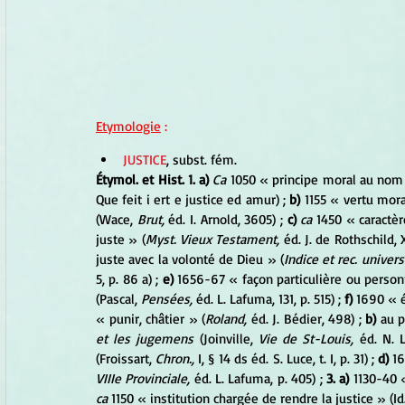
Etymologie
 :
JUSTICE
, subst. fém.
Étymol. et Hist. 1. a) 
Ca 
1050 « principe moral au nom 
Que feit i ert e justice ed amur) ;
 b)
 1155 « vertu mora
(Wace, 
Brut, 
éd. I. Arnold, 3605) ; 
c) 
ca 
1450 « caractèr
juste » (
Myst. Vieux Testament, 
éd. J. de Rothschild, X
juste avec la volonté de Dieu » (
Indice et rec. univer
5, p. 86 a) ;
 e)
 1656-67 « façon particulière ou personn
(Pascal, 
Pensées, 
éd. L. Lafuma, 131, p. 515) ;
 f) 
1690 « é
« punir, châtier » (
Roland, 
éd. J. Bédier, 498) ;
 b)
 au p
et les jugemens 
(Joinville, 
Vie de St-Louis, 
éd. N. L
(Froissart,
 Chron., 
I, § 14 ds éd. S. Luce, t. I, p. 31) ;
 d) 
16
VIIIe Provinciale, 
éd. L. Lafuma, p. 405) ;
 3. a)
 1130-40 
ca 
1150 « institution chargée de rendre la justice » (Id.