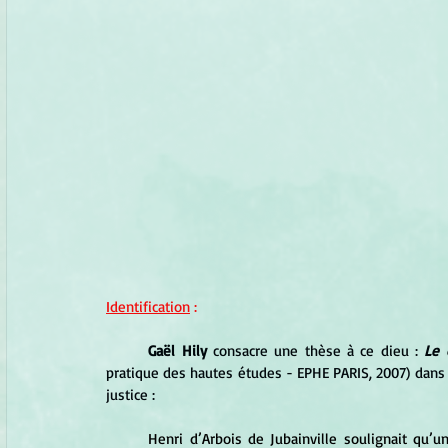
Identification
 :
Gaël Hily
 consacre une thèse à ce dieu : 
Le 
pratique des hautes études - EPHE PARIS, 2007) dans la
justice :
	Henri d’Arbois de Jubainville soulignait qu’une des bases de la religion et de l’organisation des peuples 