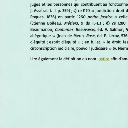
juges et les personnes qui contribuent au fonctionnem
J. Assézat, t. II, p. 359) ; 
c)
ca 
1170 « juridiction, droit
Roques, 1836) en partic. 1260 
petite justice 
« celle
(Étienne Boileau, 
Métiers, 
9 ds T.-L.) ;
 d)
ca 
1280 
Beaumanoir, 
Coutumes Beauvaisis, 
éd. A. Salmon, §
allégorique » (Jean de Meun, 
Rose, 
éd. F. Lecoy, 536
d'équité ; esprit d'équité » ; en b. lat. « le droit, 
circonscription judiciaire, pouvoir judiciaire » (v. Nierm
Lire également la définition du nom 
justice
 afin d'am