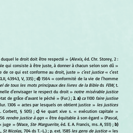
duquel le droit doit être respecté » (
Alexis, 
éd. Chr. Storey, 2 : 
le qui consiste à être juste, à donner à chacun selon son dû » 
e de ce qui est conforme au droit, juste » 
c'est justice 
« c'est 
LII, 43943, V, 335) ; 
d) 
1564 « conformité de la vie de l'homme 
sel de tous les mots principaux des livres de la Bible 
ds 
FEW, 
t. 
elle d'envisager le respect du droit » 
notre misérable justice 
tat de grâce d'avant le péché » (Fur.) ; 
2. a) 
ca 
1100 
faire justise 
lur. 1306 « actes par lesquels on obtient justice » 
les justices 
. Corbett, § 505) ;
 c)
 4e quart xive s. « exécution capitale » 
56 
rendre justice à qqn 
« être équitable à son égard » (Pascal, 
« juge » (Wace,
 Ste Marguerite, 
éd. E. A. Francis, ms. A, 551) ; 
b)
, 
St Nicolas, 
704 ds T.-L.) ; p. ext. 1585 
les gens de justice 
« les 