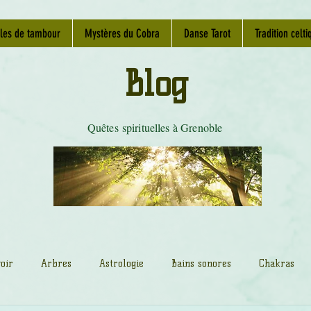
les de tambour
Mystères du Cobra
Danse Tarot
Tradition celti
Blog
Quêtes spirituelles à Grenoble
oir
Arbres
Astrologie
Bains sonores
Chakras