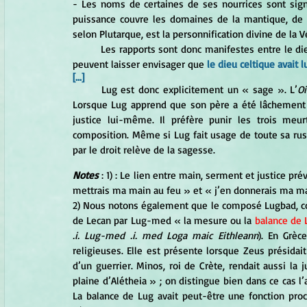
- Les noms de certaines de ses nourrices sont signifi
puissance couvre les domaines de la mantique, de la 
selon Plutarque, est la personnification divine de la Vé
	Les rapports sont donc manifestes entre le dieu grec et la vérité. Les liens très étroits entre Apollon et Lug 
peuvent laisser envisager que
le dieu celtique avait l
[...]
Lug est donc explicitement un « sage ». L’
O
Lorsque Lug apprend que son père a été lâchement tu
justice lui-même. Il préfère punir les trois meu
composition. Même si Lug fait usage de toute sa ruse 
par le droit relève de la sagesse.
Notes
 : 1) : Le lien entre main, serment et justice pr
mettrais ma main au feu » et « j’en donnerais ma mai
2) Nous notons également que le composé Lugbad, cons
de Lecan par Lug-med « la mesure ou la 
balance de 
.i. Lug-med .i. med Loga maic Eithleann
). En Grèc
religieuses. Elle est présente lorsque Zeus présidait
d’un guerrier. Minos, roi de Crète, rendait aussi la j
plaine d’Alétheia » ; on distingue bien dans ce cas l’a
La balance de Lug avait peut-être une fonction pro