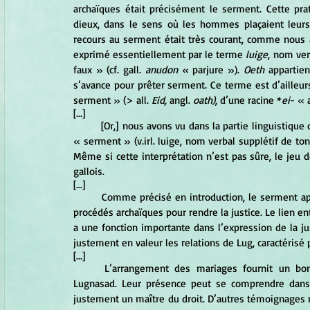
archaïques était précisément le serment. Cette prati
dieux, dans le sens où les hommes plaçaient leurs c
recours au serment était très courant, comme nous al
exprimé essentiellement par le terme 
luige
, nom ver
faux » (cf. gall. 
anudon
 « parjure »). 
Oeth
 appartie
s’avance pour prêter serment. Ce terme est d’ailleur
serment » (> all. 
Eid,
 angl. 
oath)
, d’une racine *
ei
- « 
[...]
	[Or,] nous avons vu dans la partie linguistique que ce théonyme pouvait être expliqué par le nom celtique du 
« serment » (v.irl. luige, nom verbal supplétif de ton
Même si cette interprétation n’est pas sûre, le jeu d
gallois.
[...]
	Comme précisé en introduction, le serment appartient à la catégorie des épreuves ordaliques, qui sont des 
procédés archaïques pour rendre la justice. Le lien e
a une fonction importante dans l’expression de la just
justement en valeur les relations de Lug, caractérisé 
[...]
	L’arrangement des mariages fournit un bon exemple des pratiques juridiques lors des festivités de 
Lugnasad. Leur présence peut se comprendre dans 
justement un maître du droit. D’autres témoignages m