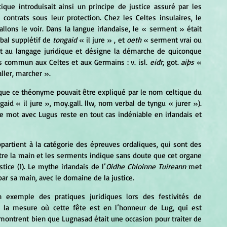
que introduisait ainsi un principe de justice assuré par les 
ontrats sous leur protection. Chez les Celtes insulaires, le 
lons le voir. Dans la langue irlandaise, le « serment » était 
bal supplétif de
 tongaid 
« il jure » , et
 oeth
 « serment vrai ou 
nt au langage juridique et désigne la démarche de quiconque 
s commun aux Celtes et aux Germains : v. isl. 
eiđr
, got. 
aiþs 
« 
aller, marcher ». 
gaid « il jure », moy.gall. llw, nom verbal de tyngu « jurer »). 
e mot avec Lugus reste en tout cas indéniable en irlandais et 
ntre la main et les serments indique sans doute que cet organe 
ice (1). Le mythe irlandais de l’
Oidhe Chloinne Tuireann
 met 
par sa main, avec le domaine de la justice.
la mesure où cette fête est en l’honneur de Lug, qui est 
ontrent bien que Lugnasad était une occasion pour traiter de 