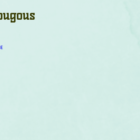
um
Corps humain
Couleurs
Etoiles
Evénements
Lougous
s
Littérature
Minéraux
Numérologie
4E
Pleines Lunes
Santé
Stages
Tarot