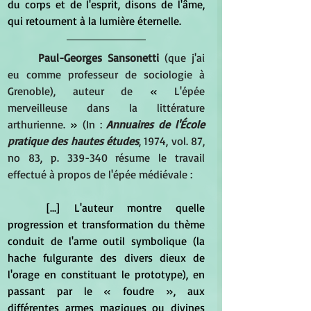
du corps et de l'esprit, disons de l'âme, 
qui retournent à la lumière éternelle.
Paul-Georges Sansonetti
 (que j'ai 
eu comme professeur de sociologie à 
Grenoble), auteur de 
« 
L'épée 
merveilleuse dans la littérature 
arthurienne. 
» 
(In :
Annuaires de l'École 
pratique des hautes études
, 1974, vol. 87, 
no 83, p. 339-340 résume le travail 
effectué à propos de l'épée médiévale :
	[...] L'auteur montre quelle 
progression et transformation du thème 
conduit de l'arme outil symbolique (la 
hache fulgurante des divers dieux de 
l'orage en constituant le prototype), en 
passant par le « foudre », aux 
différentes armes magiques ou divines 