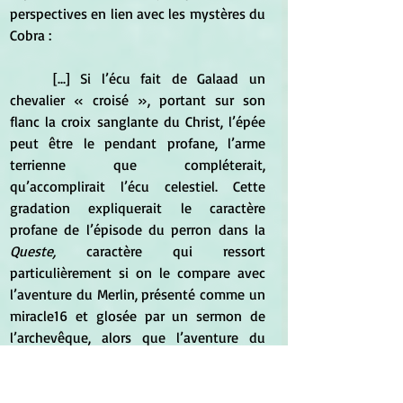
perspectives en lien avec les mystères du 
Cobra :
	[...] Si l’écu fait de Galaad un 
chevalier « croisé », portant sur son 
flanc la croix sanglante du Christ, l’épée 
peut être le pendant profane, l’arme 
terrienne que compléterait, 
qu’accomplirait l’écu celestiel. Cette 
gradation expliquerait le caractère 
profane de l’épisode du perron dans la 
Queste,
 caractère qui ressort 
particulièrement si on le compare avec 
l’aventure du Merlin, présenté comme un 
miracle16 et glosée par un sermon de 
l’archevêque, alors que l’aventure du 
perron flottant se joue dans une 
atmosphère nettement plus curiale. Dans 
cette perspective deux hypothèses 