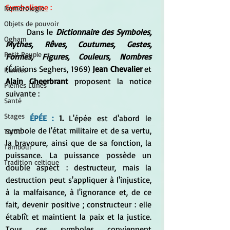
Symbolisme
 :
Numérologie
Objets de pouvoir
	Dans le 
Dictionnaire des Symboles, 
Ogham
Mythes, Rêves, Coutumes, Gestes, 
Petit Peuple
Formes, Figures, Couleurs, Nombres 
(Éditions Seghers, 1969) 
Jean Chevalier
 et
Plantes
Alain Gheerbrant
 proposent la notice 
Pleines Lunes
suivante :
Santé
Stages
ÉPÉE : 
1.
 L'épée est d'abord le 
symbole de l'état militaire et de sa vertu, 
Tarot
la bravoure, ainsi que de sa fonction, la 
Tambour
puissance. La puissance possède un 
Tradition celtique
double aspect : destructeur, mais la 
destruction peut s'appliquer à l'injustice, 
à la malfaisance, à l'ignorance et, de ce 
fait, devenir positive ; constructeur : elle 
établît et maintient la paix et la justice. 
Tous ces symboles conviennent 