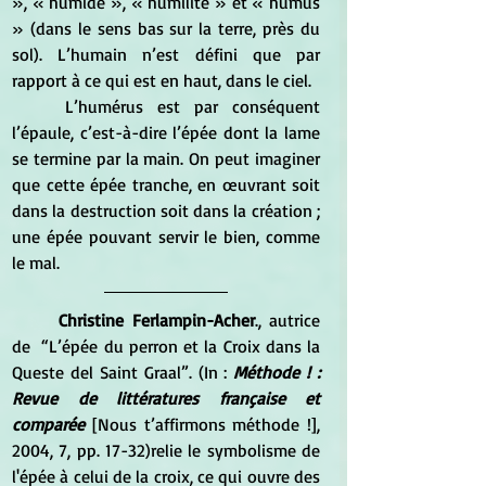
», « humide », « humilité » et « humus 
» (dans le sens bas sur la terre, près du 
sol). L’humain n’est défini que par 
rapport à ce qui est en haut, dans le ciel.
	L’humérus est par conséquent 
l’épaule, c’est-à-dire l’épée dont la lame 
se termine par la main. On peut imaginer 
que cette épée tranche, en œuvrant soit 
dans la destruction soit dans la création ; 
une épée pouvant servir le bien, comme 
le mal.
Christine Ferlampin-Acher
., autrice 
de  “L’épée du perron et la Croix dans la 
Queste del Saint Graal”. (In : 
Méthode ! : 
Revue de littératures française et 
comparée
 [Nous t’affirmons méthode !], 
2004, 7, pp. 17-32)relie le symbolisme de 
l'épée à celui de la croix, ce qui ouvre des 