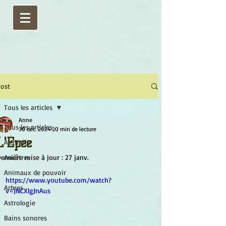
ost
Tous les articles
Anne
Tous les articles
30 déc. 2024
20 min de lecture
L'Épée
Alchimie
ernière mise à jour :
Ancêtres
27 janv.
Animaux de pouvoir
https://www.youtube.com/watch?
Arbres
v=JNCXlgJnAus
Astrologie
Bains sonores