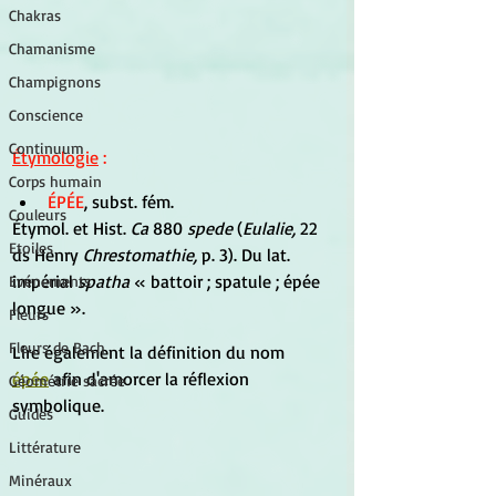
Chakras
Chamanisme
Champignons
Conscience
Continuum
Étymologie
 :
Corps humain
ÉPÉE
, subst. fém.
Couleurs
Étymol. et Hist.
Ca
 880 
spede
 (
Eulalie,
 22 
Etoiles
ds Henry 
Chrestomathie, 
p. 3). Du lat. 
impérial 
spatha
 « battoir ; spatule ; épée 
Evénements
longue ».
Fleurs
Fleurs de Bach
Lire également la définition du nom 
épée
 afin d'amorcer la réflexion 
Géométrie sacrée
symbolique.
Guides
Littérature
Minéraux