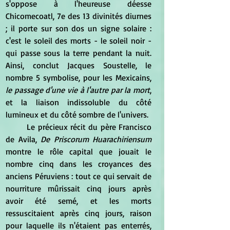
s'oppose à l'heureuse déesse 
Chicomecoatl, 7e des 13 divinités diurnes 
; il porte sur son dos un signe solaire : 
c'est le soleil des morts - le soleil noir - 
qui passe sous la terre pendant la nuit. 
Ainsi, conclut Jacques Soustelle, le 
nombre 5 symbolise, pour les Mexicains, 
le passage d'une vie à l'autre par la mort
, 
et la liaison indissoluble du côté 
lumineux et du côté sombre de l'univers.
	Le précieux récit du père Francisco 
de Avila, 
De Priscorum Huarachiriensum
montre le rôle capital que jouait le 
nombre cinq dans les croyances des 
anciens Péruviens : tout ce qui servait de 
nourriture mûrissait cinq jours après 
avoir été semé, et les morts 
ressuscitaient après cinq jours, raison 
pour laquelle ils n'étaient pas enterrés, 