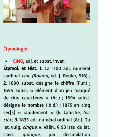
Étymologie
 :
CINQ
, adj. et subst. invar. 
Étymol. et Hist. 1.
 Ca 1100 adj. numéral 
cardinal
 cinc (Roland
, éd. J. Bédier, 516) ; 
2.
 1690 subst. désigne le chiffre (Fur.) ; 
1694 subst. « élément d'un jeu marqué 
de cinq caractères » (Ac.) ; 1694 subst. 
désigne le nombre (ibid.) ; 1875 en cinq 
sec[s] « rapidement » (E. Labiche, 
loc. 
cit.
) ; 
3.
 1835 adj. numéral ordinal (Ac.). Du 
lat. vulg. 
cinque
, v. Vään., § 93 issu du lat. 
class. 
quīnque
, par dissimilation 