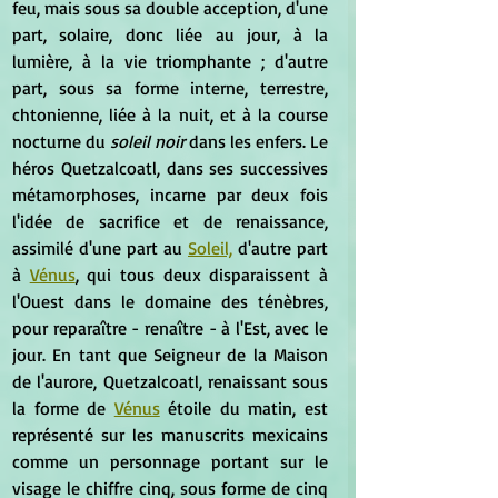
feu, mais sous sa double acception, d'une 
part, solaire, donc liée au jour, à la 
lumière, à la vie triomphante ; d'autre 
part, sous sa forme interne, terrestre, 
chtonienne, liée à la nuit, et à la course 
nocturne du 
soleil noir
 dans les enfers. Le 
héros Quetzalcoatl, dans ses successives 
métamorphoses, incarne par deux fois 
l'idée de sacrifice et de renaissance, 
assimilé d'une part au 
Soleil,
 d'autre part 
à 
Vénus
, qui tous deux disparaissent à 
l'Ouest dans le domaine des ténèbres, 
pour reparaître - renaître - à l'Est, avec le 
jour. En tant que Seigneur de la Maison 
de l'aurore, Quetzalcoatl, renaissant sous 
la forme de 
Vénus
 étoile du matin, est 
représenté sur les manuscrits mexicains 
comme un personnage portant sur le 
visage le chiffre cinq, sous forme de cinq 