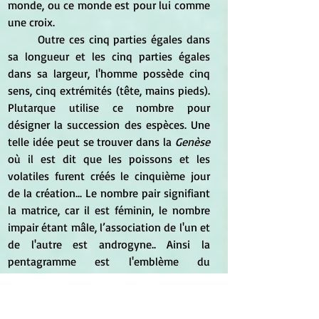
monde, ou ce monde est pour lui comme 
une croix.
	Outre ces cinq parties égales dans 
sa longueur et les cinq parties égales 
dans sa largeur, l'homme possède cinq 
sens, cinq extrémités (tête, mains pieds). 
Plutarque utilise ce nombre pour 
désigner la succession des espèces. Une 
telle idée peut se trouver dans la
 Genèse
où il est dit que les poissons et les 
volatiles furent créés le cinquième jour 
de la création... Le nombre pair signifiant 
la matrice, car il est féminin, le nombre 
impair étant mâle, l’association de l'un et 
de l'autre est androgyne.. Ainsi la 
pentagramme est l'emblème du 
microcosme et de l'androgyne. Dans les 
miniatures médiévales, l'homme 
microcosme est souvent représenté, bras 