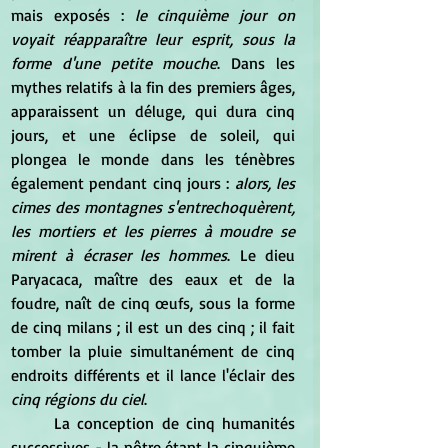
mais exposés : 
le cinquième jour on 
voyait réapparaître leur esprit, sous la 
forme d'une petite mouche
. Dans les 
mythes relatifs à la fin des premiers âges, 
apparaissent un déluge, qui dura cinq 
jours, et une éclipse de soleil, qui 
plongea le monde dans les ténèbres 
également pendant cinq jours : 
alors, les 
cimes des montagnes s'entrechoquèrent, 
les mortiers et les pierres à moudre se 
mirent à écraser les hommes
. Le dieu 
Paryacaca, maître des eaux et de la 
foudre, naît de cinq œufs, sous la forme 
de cinq milans ; il est un des cinq ; il fait 
tomber la pluie simultanément de cinq 
endroits différents et il lance l'éclair des 
cinq régions du ciel
. 
	La conception de cinq humanités 
successives - la nôtre étant la cinquième 