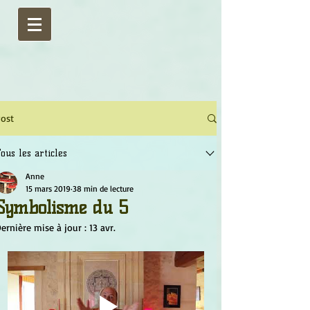
ost
ous les articles
Anne
15 mars 2019
38 min de lecture
Symbolisme du 5
ernière mise à jour :
13 avr.