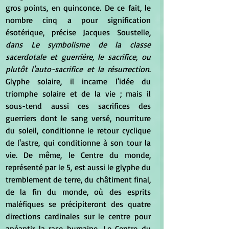
gros points, en quinconce. De ce fait, le 
nombre cinq a pour signification 
ésotérique, précise Jacques Soustelle, 
dans Le symbolisme de la classe 
sacerdotale et guerrière, le sacrifice, ou 
plutôt l'auto-sacrifice et la résurrection
. 
Glyphe solaire, il incarne l'idée du 
triomphe solaire et de la vie ; mais il 
sous-tend aussi ces sacrifices des 
guerriers dont le sang versé, nourriture 
du soleil, conditionne le retour cyclique 
de l'astre, qui conditionne à son tour la 
vie. De même, le Centre du monde, 
représenté par le 5, est aussi le glyphe du 
tremblement de terre, du châtiment final, 
de la fin du monde, où des esprits 
maléfiques se précipiteront des quatre 
directions cardinales sur le centre pour 
anéantir la race humaine. Le Centre du 