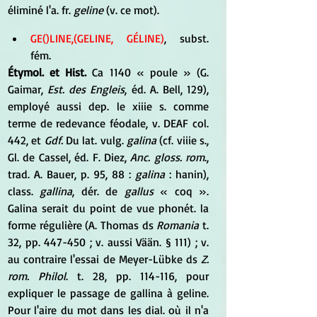
éliminé l'a. fr. 
geline
 (v. ce mot).
GE()LINE,(GELINE, GÉLINE)
, subst. 
fém. 
Étymol. et Hist.
 Ca 1140 « poule » (G. 
Gaimar, 
Est. des Engleis
, éd. A. Bell, 129), 
employé aussi dep. le xiiie s. comme 
terme de redevance féodale, v. DEAF col. 
442, et 
Gdf.
 Du lat. vulg. 
galina
 (cf. viiie s., 
Gl. de Cassel, éd. F. Diez, 
Anc. gloss. rom
., 
trad. A. Bauer, p. 95, 88 : 
galina
 : hanin), 
class. 
gallina
, dér. de 
gallus
 « coq ». 
Galina serait du point de vue phonét. la 
forme régulière (A. Thomas ds 
Romania
 t. 
32, pp. 447-450 ; v. aussi Vään. § 111) ; v. 
au contraire l'essai de Meyer-Lübke ds 
Z. 
rom. Philol
. t. 28, pp. 114-116, pour 
expliquer le passage de gallina à geline. 
Pour l'aire du mot dans les dial. où il n'a 