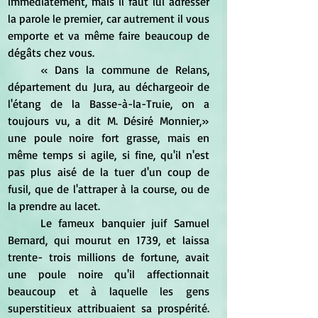
immédiatement, mais il faut lui adresser 
la parole le premier, car autrement il vous 
emporte et va même faire beaucoup de 
dégâts chez vous. 
	« Dans la commune de Relans, 
département du Jura, au déchargeoir de 
l'étang de la Basse-à-la-Truie, on a 
toujours vu, a dit M. Désiré Monnier,» 
une poule noire fort grasse, mais en 
même temps si agile, si fine, qu'il n'est 
pas plus aisé de la tuer d'un coup de 
fusil, que de l'attraper à la course, ou de 
la prendre au lacet.  
	Le fameux banquier juif Samuel 
Bernard, qui mourut en 1739, et laissa 
trente- trois millions de fortune, avait 
une poule noire qu'il affectionnait 
beaucoup et à laquelle les gens 
superstitieux attribuaient sa prospérité. 