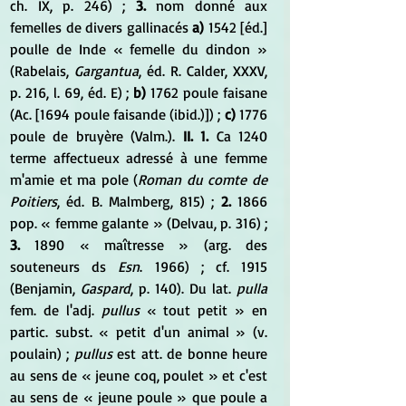
ch. IX, p. 246) ; 
3.
 nom donné aux 
femelles de divers gallinacés
 a) 
1542 [éd.] 
poulle de Inde « femelle du dindon » 
(Rabelais, 
Gargantua
, éd. R. Calder, XXXV, 
p. 216, l. 69, éd. E) ; 
b)
 1762 poule faisane 
(Ac. [1694 poule faisande (ibid.)]) ;
 c)
 1776 
poule de bruyère (Valm.). 
II. 1.
 Ca 1240 
terme affectueux adressé à une femme 
m'amie et ma pole (
Roman du comte de 
Poitiers
, éd. B. Malmberg, 815) ;
 2.
 1866 
pop. « femme galante » (Delvau, p. 316) ;
3.
 1890 « maîtresse » (arg. des 
souteneurs ds
 Esn
. 1966) ; cf. 1915 
(Benjamin, 
Gaspard
, p. 140). Du lat. 
pulla
fem. de l'adj. 
pullus
 « tout petit » en 
partic. subst. « petit d'un animal » (v. 
poulain) ; 
pullus
 est att. de bonne heure 
au sens de « jeune coq, poulet » et c'est 
au sens de « jeune poule » que poule a 