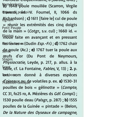
Numérologie
b)
 1648 poule mouillée (Scarron, Virgile 
travesti, éd. V. Fournel, II, 1066 ds 
Objets de pouvoir
Richardson) ;
 c) 
1611 [faire le] cul de poule 
Ogham
« réunir les extrémités des cinq doigts 
Petit Peuple
de la main » (
Cotgr
., s.v. cul) ; 1660 id. « 
Plantes
moue faite en avançant et en pressant 
les lèvres » (Oudin 
Esp.-Fr.
) ; 
d)
 1762 chair 
Pleines Lunes
de poule (Ac.) ; 
e)
 1767 tuer la poule aux 
Santé
œufs d'or (Du Pont de Neymours, 
Stages
Physiocratie
, Leyde, p. 217, p. allus. à la 
Tarot
fable, cf. La Fontaine, 
Fables
, V, 13) ; 
2.
 p. 
ext. nom donné à diverses espèces 
Tambour
d'oiseaux ou de volatiles p. ex. 
a)
 1530-31 
Tradition celtique
pouilles de bois « gélinotte » (
Compte
, 
CC 31, fo25 ro, A. Mézières ds 
Gdf. Compl
.) ; 
1530 poulle deau (
Palsgr
., p. 287) ; 
b)
 1555 
poulles de la Guinée « pintade » (Belon, 
De la Nature des Oyseaux de campagne
, 