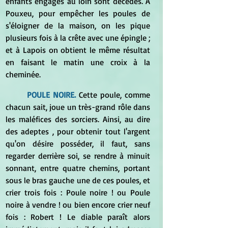
enfants engagés au loin sont décédés. A 
Pouxeu, pour empêcher les poules de 
s'éloigner de la maison, on les pique 
plusieurs fois à la crête avec une épingle ; 
et à Lapois on obtient le même résultat 
en faisant le matin une croix à la 
cheminée.
POULE NOIRE. 
Cette poule, comme 
chacun sait, joue un très-grand rôle dans 
les maléfices des sorciers. Ainsi, au dire 
des adeptes , pour obtenir tout l'argent 
qu'on désire posséder, il faut, sans 
regarder derrière soi, se rendre à minuit 
sonnant, entre quatre chemins, portant 
sous le bras gauche une de ces poules, et 
crier trois fois : Poule noire ! ou Poule 
noire à vendre ! ou bien encore crier neuf 
fois : Robert ! Le diable paraît alors 