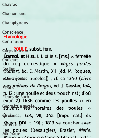
Chakras
Chamanisme
Champignons
Conscience
Étymologie
 :
Continuum
POULE
, subst. fém.  
Corps humain
Étymol. et Hist. I. 1.
 xiiie s. [ms.] « femelle 
Couleurs
du coq domestique » 
virges poules
Etoiles
(
Renart
, éd. E. Martin, 311 [éd. M. Roques, 
325 : jones puceles]) ; cf. ca 1340 (
Livre 
Evénements
des métiers de Bruges
, éd. J. Gessler, fo4, 
Fleurs
p. 12 : une poulle et deus pouchins) ; d'où 
Fleurs de Bach
expr.
 a)
 1636 comme les poulles « en 
Géométrie sacrée
suivant les horaires des poules » 
(Peiresc, 
Let
., VII, 342 [Impr. nat.] ds 
Guides
Quem
. DDL t. 19) ; 1813 se coucher avec 
Littérature
les poules (Desaugiers, Brazier, 
Merle, 
Minéraux
Monsieur Croquemitaine,
 8 [Barba], ibid.) ; 