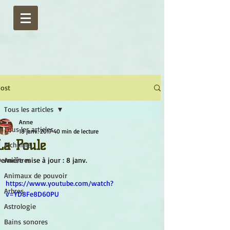
ost
Tous les articles
Anne
Tous les articles
18 janv. 2017
40 min de lecture
La Poule
Alchimie
ernière mise à jour :
Ancêtres
8 janv.
Animaux de pouvoir
https://www.youtube.com/watch?
Arbres
v=YD8Fe8D60PU
Astrologie
Bains sonores