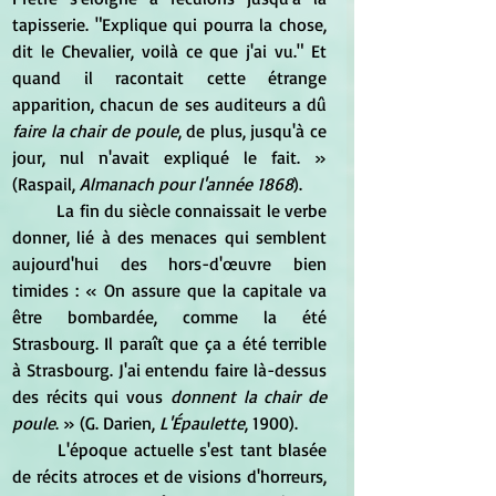
tapisserie. "Explique qui pourra la chose, 
dit le Chevalier, voilà ce que j'ai vu." Et 
quand il racontait cette étrange 
apparition, chacun de ses auditeurs a dû 
faire la chair de poule
, de plus, jusqu'à ce 
jour, nul n'avait expliqué le fait. » 
(Raspail, 
Almanach pour l'année 1868
).
	La fin du siècle connaissait le verbe 
donner, lié à des menaces qui semblent 
aujourd'hui des hors-d'œuvre bien 
timides : « On assure que la capitale va 
être bombardée, comme la été 
Strasbourg. Il paraît que ça a été terrible 
à Strasbourg. J'ai entendu faire là-dessus 
des récits qui vous
 donnent la chair de 
poule
. » (G. Darien, 
L'
É
paulette
, 1900).
	L'époque actuelle s'est tant blasée 
de récits atroces et de visions d'horreurs, 