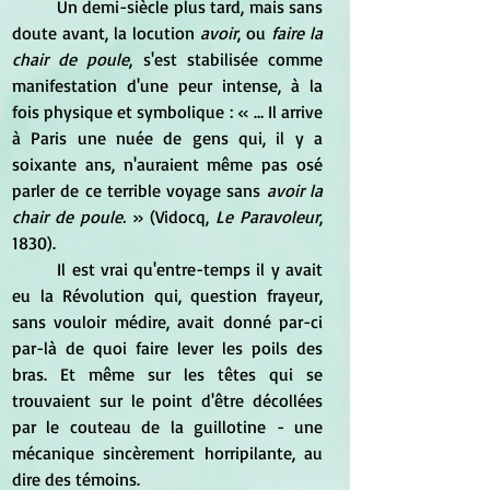
	Un demi-siècle plus tard, mais sans 
doute avant, la locution
 avoir
, ou 
faire la 
chair de poule
, s'est stabilisée comme 
manifestation d'une peur intense, à la 
fois physique et symbolique : « … Il arrive 
à Paris une nuée de gens qui, il y a 
soixante ans, n'auraient même pas osé 
parler de ce terrible voyage sans 
avoir la 
chair de poule.
 » (Vidocq, 
Le Paravoleur
, 
1830).
	Il est vrai qu'entre-temps il y avait 
eu la Révolution qui, question frayeur, 
sans vouloir médire, avait donné par-ci 
par-là de quoi faire lever les poils des 
bras. Et même sur les têtes qui se 
trouvaient sur le point d'être décollées 
par le couteau de la guillotine - une 
mécanique sincèrement horripilante, au 
dire des témoins.