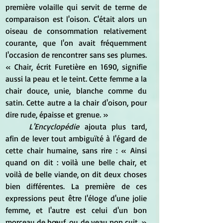
première volaille qui servit de terme de 
comparaison est l'oison. C'était alors un 
oiseau de consommation relativement 
courante, que l'on avait fréquemment 
l'occasion de rencontrer sans ses plumes. 
« Chair, écrit Furetière en 1690, signifie 
aussi la peau et le teint. Cette femme a la 
chair douce, unie, blanche comme du 
satin. Cette autre a la chair d'oison, pour 
dire rude, épaisse et grenue. »
L'Encyclopédie
 ajouta plus tard, 
afin de lever tout ambiguïté à l'égard de 
cette chair humaine, sans rire : « Ainsi 
quand on dit : voilà une belle chair, et 
voilà de belle viande, on dit deux choses 
bien différentes. La première de ces 
expressions peut être l'éloge d'une jolie 
femme, et l'autre est celui d'un bon 
morceau de bœuf, ou de veau non cuit. » 