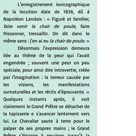
	L'enregistrement lexicographique 
de la locution date de 1836, dû à 
Napoléon Landais : « Figuré et familier, 
faire venir la chair de poule
, faire 
frissonner, tressaillir. On dit dans le 
même sens : j'en ai eu 
la chair de poule
. »
	Désormais l'expression demeura 
liée au thème de la peur qui l'avait 
engendrée ; souvent une peur un peu 
spéciale, pour ainsi dire introvertie, créée 
par l'imagination : la terreur causée par 
les visions, les manifestations 
surnaturelles et les récits d'épouvante. « 
Quelques instants après, il voit 
clairement le Grand Prêtre se détacher de 
la tapisserie e s'avancer lentement vers 
lui. Le Chevalier saute à terre pour le 
palper de ses propres mains ; le Grand 
Prêtre s'éloigne à reculons jusqu'à la 