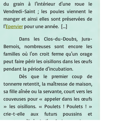
du grain à l'intérieur d'une roue le 
Vendredi-Saint ; les poules viennent le 
manger et ainsi elles sont préservées de 
l'
Epervier
pour une année.  […]
Dans les Clos-du-Doubs, Jura-
Bernois, nombreuses sont encore les 
familles où l'on croit ferme qu'un orage 
peut faire périr les oisillons dans les œufs 
pendant la période d'incubation. 
Dès que le premier coup de 
tonnerre retentit, la maîtresse de maison, 
sa fille aînée ou la servante, court vers les 
couveuses pour « appeler dans les œufs 
» les oisillons. « Poulets ! Poulets ! » 
crie-t-elle aux futurs poussins et 
canetons s'il s'agit d'œufs de 
canards
. 
*