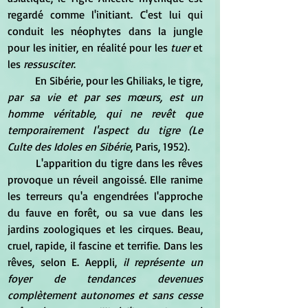
regardé comme l'initiant. C'est lui qui 
conduit les néophytes dans la jungle 
pour les initier, en réalité pour les
 tuer
 et 
les 
ressusciter
.
	En Sibérie, pour les Ghiliaks, le tigre,
par sa vie et par ses mœurs, est un 
homme véritable, qui ne revêt que 
temporairement l'aspect du tigre (Le 
Culte des Idoles en Sibérie
, Paris, 1952).
	L'apparition du tigre dans les rêves 
provoque un réveil angoissé. Elle ranime 
les terreurs qu'a engendrées l'approche 
du fauve en forêt, ou sa vue dans les 
jardins zoologiques et les cirques. Beau, 
cruel, rapide, il fascine et terrifie. Dans les 
rêves, selon E. Aeppli, 
il représente un 
foyer de tendances devenues 
complètement autonomes et sans cesse 