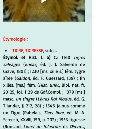
Étymologie
 :
TIGRE, TIGRESSE
, subst. 
Étymol. et Hist. 1. a) 
Ca 1160 
tigres 
salvages
 (
Eneas
, éd. J. J. Salverda de 
Grave, 1801) ; 1230 [ms. xiiie s.] fém. tygre 
aïree (
Gaidon
, éd. F. Guessard, 139) ; fin 
xiiies. [ms.] fém. (
Hist. univ.
, Bibl. nat. fr. 
20125, fol. 1129 ds Gdf.Compl. ; 1379 [ms.] 
masc. 
un tingre
 (
Livres Roi Modu
s, éd. G. 
Tilander, § 212, 28) ; 1546 jalous comme 
un Tigre (Rabelais, 
Tiers livre
, éd. M. A. 
Screech, XXVIII, 159, p. 202) ; 1553 tigresse 
(Ronsard,
 Livret de folastries
 ds 
Œuvres
, 