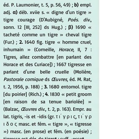
éd. P. Laumonier, t. 5, p. 56, 49) ; 
b)
 empl. 
adj.
 α)
 déb. xviie s. « digne d'un tigre » 
tigre courage (D'Aubigné, 
Poés. div
., 
sonn. 12 [III, 252] ds Hug.) ; 
β)
 1690 « 
tacheté comme un tigre » cheval tigre 
(Fur.) ; 
2. 
1640 fig. tigre « homme cruel, 
inhumain » (Corneille, 
Horace
, II, 7 : 
Tigres, allez combattre [en parlant des 
Horace et des Curiace]) ; 1667 tigresse en 
parlant d'une belle cruelle (Molière, 
Pastorale comique
 ds 
Œuvres
, éd. M. Rat, 
t. 2, 1956, p. 188) ;
 3.
 1680 entomol. tigre 
[du poirier] (Rich.) ;
 4
. 1830 « petit groom 
[en raison de sa tenue bariolée] » 
(Balzac, 
Œuvres div
., t. 2, p. 163). Empr. au 
lat. tigris, -is et -idis (gr. τ ι ́ γ ρ ι ς, τ ι ́ γ ρ 
ι δ ο ς masc. et fém. « tigre », « tigresse 
») masc. (en prose) et fém. (en poésie) ; 
tigresse est dér. de tigre* ; suff. -esse*.