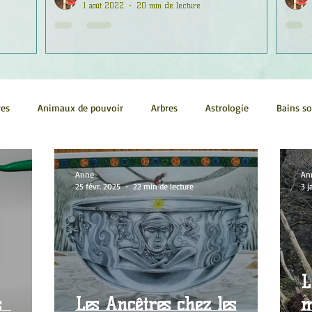
1 août 2022
20 min de lecture
res
Animaux de pouvoir
Arbres
Astrologie
Bains s
Conscience
Continuum
Corps humain
Couleurs
Anne
An
25 févr. 2025
22 min de lecture
3 j
métrie sacrée
Guides
Littérature
Minéraux
Numéro
tes
Pleines Lunes
Santé
Stages
Tarot
L
s
Les Ancêtres chez les
mort,