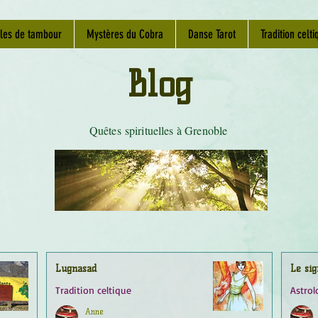
les de tambour
Mystères du Cobra
Danse Tarot
Tradition celti
Blog
Quêtes spirituelles à Grenoble
Lugnasad
Le sig
Tradition celtique
Astrol
Anne