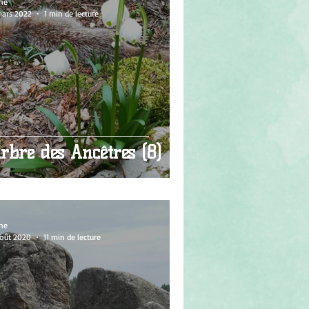
ne
mars 2022
1 min de lecture
rbre des Ancêtres (8)
ne
août 2020
11 min de lecture