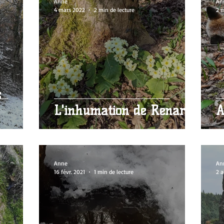
Anne
An
4 mars 2022
2 min de lecture
2 
s
L'inhumation de Renard
A
Anne
An
16 févr. 2021
1 min de lecture
2 