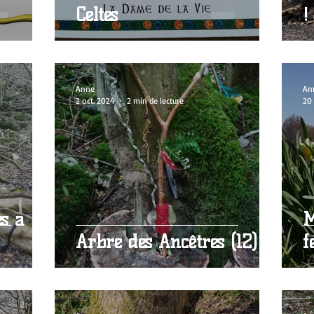
Celtes
!
Anne
An
2 oct. 2024
2 min de lecture
20 
es a
M
Arbre des Ancêtres (12)
f