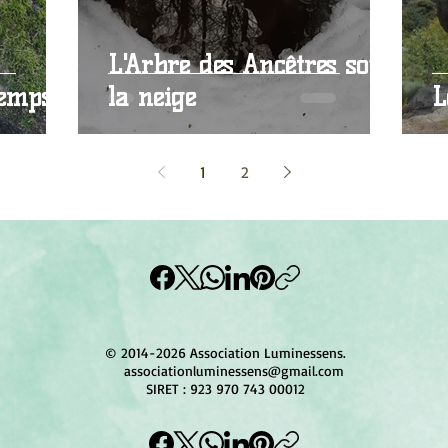
L'Arbre des Ancêtres sous
temps
la neige
L
1
2
© 2014-2026 Association Luminessens.
associationluminessens@gmail.com
SIRET : 923 970 743 00012