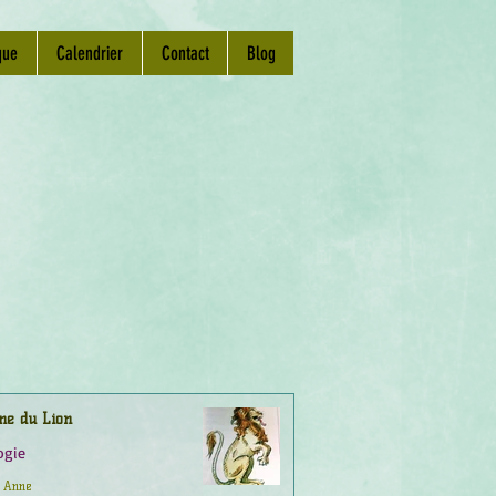
que
Calendrier
Contact
Blog
ne du Lion
ogie
Anne