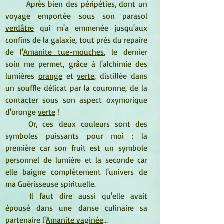
	Après bien des péripéties, dont un 
voyage emportée sous son parasol 
verdâtre
 qui m'a emmenée jusqu'aux 
confins de la galaxie, tout près du repaire 
de l'
Amanite tue-mouches
, le dernier 
soin me permet, grâce à l'alchimie des 
lumières 
orange
 et 
verte
, distillée dans 
un souffle délicat par la couronne, de la 
contacter sous son aspect oxymorique 
d'oronge 
verte
 ! 
Or, ces deux couleurs sont des 
symboles puissants pour moi : la 
première car son fruit est un symbole 
personnel de lumière et la seconde car 
elle baigne complètement l'univers de 
ma Guérisseuse spirituelle.
Il faut dire aussi qu'elle avait 
épousé dans une danse culinaire sa 
partenaire l'
Amanite vaginée
...