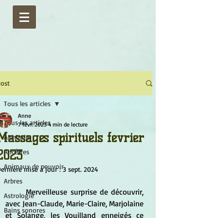
ost
Tous les articles
Anne
Tous les articles
7 févr. 2023
4 min de lecture
Massages spirituels février
Alchimie
2023
Ancêtres
Animaux de pouvoir
ernière mise à jour :
3 sept. 2024
Arbres
	Merveilleuse surprise de découvrir, 
Astrologie
avec Jean-Claude, Marie-Claire, Marjolaine 
Bains sonores
et Solange, les Vouilland enneigés ce 