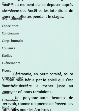
Chakras
matin, au moment d'aller déposer auprès 
de l'Arbre des Ancêtres les intentions de 
Chamanisme
guérison offertes pendant le stage...
Champignons
Conscience
Continuum
Corps humain
Couleurs
Etoiles
Evénements
Fleurs
	Cérémonie, en petit comité, toute 
Fleurs de Bach
simple mais bénie par le soleil qui s'est 
Géométrie sacrée
montré derrière le rocher juste au 
moment où nous terminions...
Guides
	Un polypore-autel heureux de 
Littérature
recevoir, comme un poème de Prévert, les 
Minéraux
offrandes pour les Ancêtres :