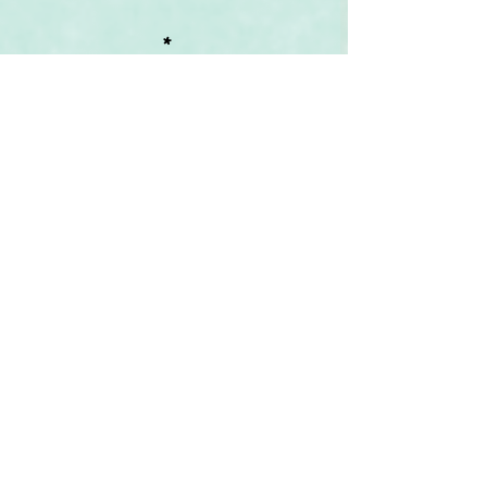
*
Le Cercle et l'initiation résonnent 
encore très forts pour moi aujourd'hui. 
Mon mari m'a dit que j'avais "changé" , je 
ne cherche pas/plus à comprendre, 
	je me mets à l'écoute du silence 
bien plus volontiers.
	Cette initiation m'a fait goûter - 
d'une autre manière encore que le 
chamanisme - à la délicatesse des esprits 
qui œuvrent à travers nos corps ouverts.
	Transmettre un soin demande 
écoute, humilité et foi. La guidance, par 
vos soins m'a aidée à plonger dans un 
silence intérieur, à l'écoute de la musique 
de mes propres guides. Et 
personnellement, une connexion toute 
particulière avec Marie m'apprend 