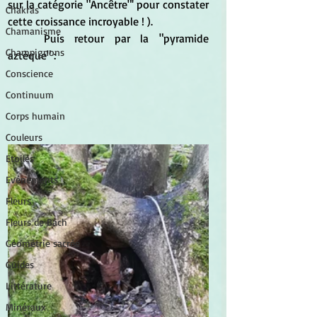
sur la catégorie "Ancêtre"' pour constater 
Chakras
cette croissance incroyable ! ).
Chamanisme
	Puis retour par la "pyramide 
Champignons
aztèque" :
Conscience
Continuum
Corps humain
Couleurs
Etoiles
Evénements
Fleurs
Fleurs de Bach
Géométrie sacrée
Guides
Littérature
Minéraux