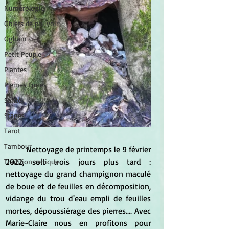
Numérologie
Objets de pouvoir
Ogham
Petit Peuple
Plantes
Pleines Lunes
Santé
Stages
Tarot
Tambour
	Nettoyage de printemps le 9 février 
2022, soit trois jours plus tard : 
Tradition celtique
nettoyage du grand champignon maculé 
de boue et de feuilles en décomposition, 
vidange du trou d'eau empli de feuilles 
mortes, dépoussiérage des pierres.... Avec 
Marie-Claire nous en profitons pour 