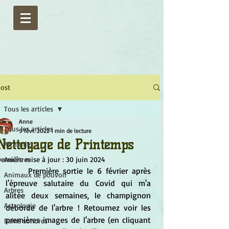
ost
Tous les articles
Anne
Tous les articles
9 févr. 2022
1 min de lecture
Nettoyage de Printemps
Alchimie
ernière mise à jour :
Ancêtres
30 juin 2024
	Première sortie le 6 février après 
Animaux de pouvoir
l'épreuve salutaire du Covid qui m'a 
Arbres
alitée deux semaines, le champignon 
Astrologie
déborde de l'arbre ! Retournez voir les 
premières images de l'arbre (en cliquant 
Bains sonores