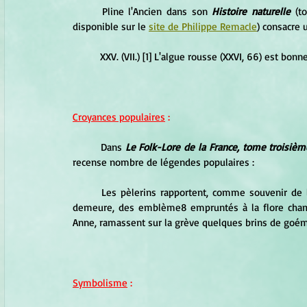
	Pline l'Ancien dans son 
Histoire naturelle
 (t
disponible sur le 
site de Philippe Remacle
) consacre 
	XXV. (VII.) [1] L'algue rousse (XXVI, 66) est bon
Croyances populaires
 :
	Dans 
Le Folk-Lore de la France, tome troisième
recense nombre de légendes populaires :
	Les pèlerins rapportent, comme souvenir de leur visite à des sanctuaires, généralement éloignés de leur 
demeure, des emblème8 empruntés à la flore champêt
Anne, ramassent sur la grève quelques brins de goémo
Symbolisme
 :