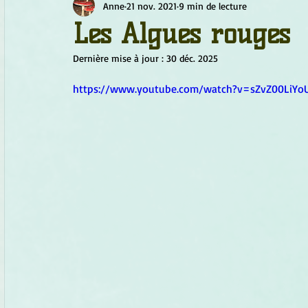
Anne
21 nov. 2021
9 min de lecture
Chamanisme
Champignons
Conscience
Continu
Les Algues rouges
Dernière mise à jour :
30 déc. 2025
Fleurs
Fleurs de Bach
Géométrie sacrée
Guide
https://www.youtube.com/watch?v=sZvZ00LiYo
Objets de pouvoir
Ogham
Petit Peuple
Plantes