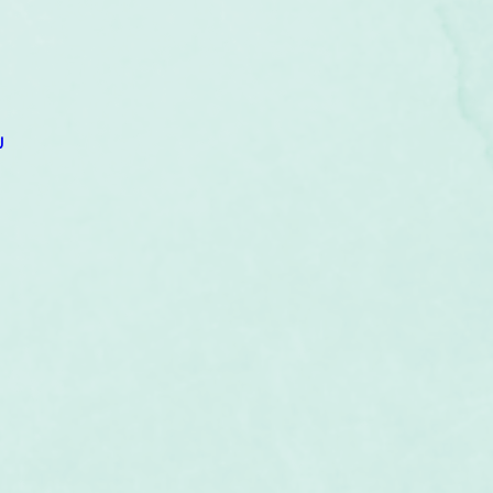
um
Corps humain
Couleurs
Etoiles
Evénements
s
Littérature
Minéraux
Numérologie
U
Pleines Lunes
Santé
Stages
Tarot