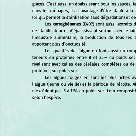
glaces. C’est aussi un épaississant pour les sauces, l
dans les ménages, il a l’avantage d’être stable à la
(ce qui permet la stérilisation sans dégradation) et de
	Les 
carraghénanes
 (E407) sont aussi extraits 
de stabilisateur et d’épaississant surtout avec le lai
l’industrie alimentaire, la production de tous les 
apportent plus d’onctuosité. 
	Les qualités de l’algue en font aussi un complément nutritionnel de choix pour notre alimentation. Leurs 
teneurs en protéines entre 8 et 35% du poids sec s
rivalisent avec celles des céréales complètes ou d
protéines sur poids sec.
	Les algues rouges en sont les plus riches avec 30 à 40% du poids sec, selon le stade physiologique de 
l’algue (jeune ou vieille) et la période de récolte.
n’excèdent pas 5 à 11% du poids sec. Leur compositi
selon l’espèce.