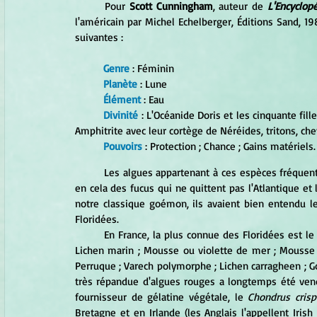
	Pour 
Scott Cunningham
, auteur de 
L'Encyclo
l'américain par Michel Echelberger, Éditions Sand, 198
suivantes :
Genre
 : Féminin
Planète
 : Lune
Élément
 : Eau
Divinité
 : L'Océanide Doris et les cinquante fil
Amphitrite avec leur cortège de Néréides, tritons, c
Pouvoirs
 : Protection ; Chance ; Gains matériels.
	Les algues appartenant à ces espèces fréquentent toutes les mers, y compris les mers chaudes, différentes 
en cela des fucus qui ne quittent pas l'Atlantique et 
notre classique goémon, ils avaient bien entendu le
Floridées. 
	En France, la plus connue des Floridées est le
Lichen marin ; Mousse ou violette de mer ; Mousse 
Perruque ; Varech polymorphe ; Lichen carragheen ; Go
très répandue d'algues rouges a longtemps été ven
fournisseur de gélatine végétale, le 
Chondrus cris
Bretagne et en Irlande (les Anglais l'appellent Iri