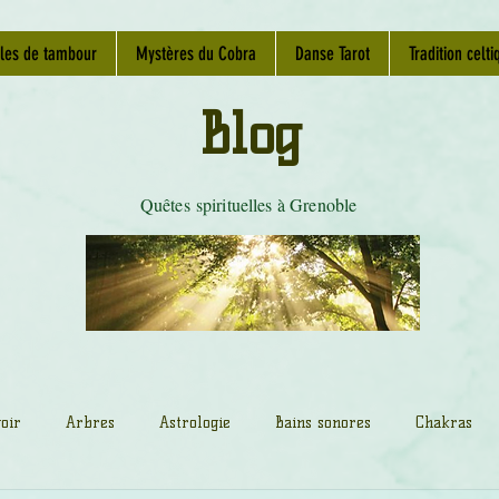
les de tambour
Mystères du Cobra
Danse Tarot
Tradition celti
Blog
Quêtes spirituelles à Grenoble
oir
Arbres
Astrologie
Bains sonores
Chakras