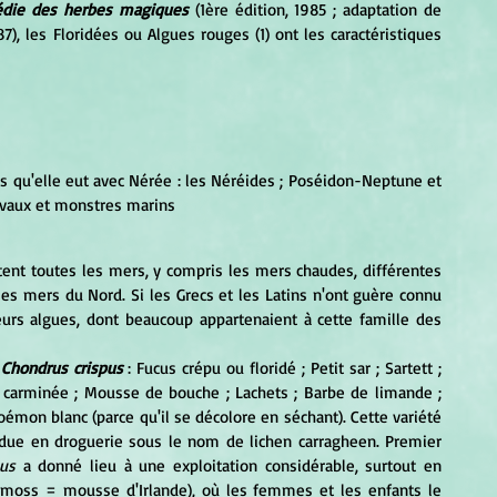
pédie des herbes magiques
 (1ère édition, 1985 ; adaptation de 
7), les Floridées ou Algues rouges (1) ont les caractéristiques 
les qu'elle eut avec Nérée : les Néréides ; Poséidon-Neptune et 
hevaux et monstres marins
les mers du Nord. Si les Grecs et les Latins n'ont guère connu 
urs algues, dont beaucoup appartenaient à cette famille des 
 
Chondrus crispus
 : Fucus crépu ou floridé ; Petit sar ; Sartett ; 
carminée ; Mousse de bouche ; Lachets ; Barbe de limande ; 
émon blanc (parce qu'il se décolore en séchant). Cette variété 
due en droguerie sous le nom de lichen carragheen. Premier 
pus
 a donné lieu à une exploitation considérable, surtout en 
sh moss = mousse d'Irlande), où les femmes et les enfants le 