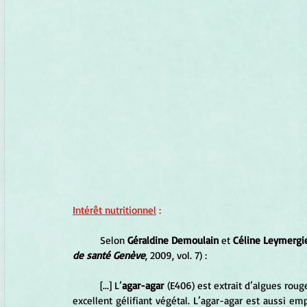
Intérêt nutritionnel
 :
	Selon 
Géraldine Demoulain
 et 
Céline Leymergi
de santé Genève
, 2009, vol. 7) :
	[...] L’
agar-agar
 (E406) est extrait d’algues roug
excellent gélifiant végétal. L’agar-agar est aussi em