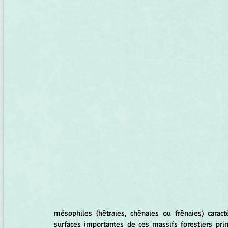
mésophiles (hêtraies, chênaies ou frênaies) caract
surfaces importantes de ces massifs forestiers prim