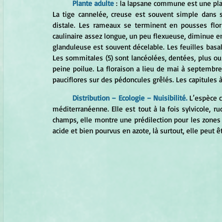
Plante adulte 
: la lapsane commune est une plan
La tige cannelée, creuse est souvent simple dans s
distale. Les rameaux se terminent en pousses florif
caulinaire assez longue, un peu flexueuse, diminue en
glanduleuse est souvent décelable. Les feuilles basal
Les sommitales (5) sont lancéolées, dentées, plus ou 
peine poilue. La floraison a lieu de mai à septembre. 
pauciflores sur des pédoncules grêlés. Les capitules 
Distribution – Ecologie – Nuisibilité.
 L’espèce 
méditerranéenne. Elle est tout à la fois sylvicole, r
champs, elle montre une prédilection pour les zones b
acide et bien pourvus en azote, là surtout, elle peut 