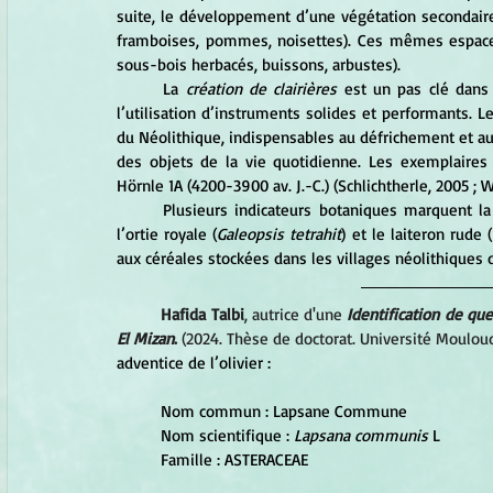
suite, le développement d’une végétation secondaire d
framboises, pommes, noisettes). Ces mêmes espaces 
sous-bois herbacés, buissons, arbustes).
	La
 création de clairières
 est un pas clé dans 
l’utilisation d’instruments solides et performants. L
du Néolithique, indispensables au défrichement et au t
des objets de la vie quotidienne. Les exemplaires 
Hörnle 1A (4200-3900 av. J.-C.) (Schlichtherle, 2005 ; 
	Plusieurs indicateurs botaniques marquent la 
l’ortie royale (
Galeopsis tetrahit
) et le laiteron rude (
aux céréales stockées dans les villages néolithiques 
Hafida Talbi
, autrice d'une 
Identification de qu
El Mizan
. 
(2024. Thèse de doctorat. Université Moulo
adventice de l’olivier :
	Nom commun : Lapsane Commune 
	Nom scientifique : 
Lapsana communis 
L 
	Famille : ASTERACEAE