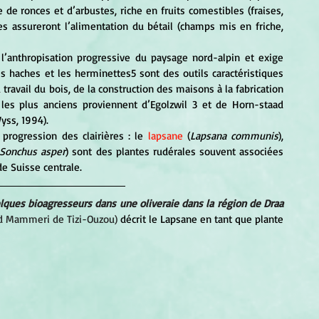
e ronces et d’arbustes, riche en fruits comestibles (fraises, 
assureront l’alimentation du bétail (champs mis en friche, 
l’anthropisation progressive du paysage nord-alpin et exige 
es haches et les herminettes5 sont des outils caractéristiques 
ravail du bois, de la construction des maisons à la fabrication 
les plus anciens proviennent d’Egolzwil 3 et de Horn-staad 
Wyss, 1994).
progression des clairières : le 
lapsane
 (
Lapsana communis
), 
Sonchus asper
) sont des plantes rudérales souvent associées 
de Suisse centrale.
elques bioagresseurs dans une oliveraie dans la région de Draa 
ud Mammeri de Tizi-Ouzou) 
décrit le Lapsane en tant que plante 