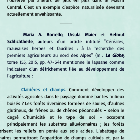
l'observe par ailleurs de plus en plus dans le Massif 
Central. C'est un exemple d'espèce naturalisée devenant 
actuellement envahissante.
____
Maria A. Borrello
,
 Ursula Maier 
et 
Helmut 
Schlichtherle
, auteurs d'un article intitulé "Céréales, 
mauvaises herbes et faucilles : à la recherche des 
premiers agriculteurs au nord des Alpes" (In : 
Le Globe,
tome 155, 2015, pp. 47-64) mentionne le lapsane comme 
indicateur d'un défrichement liée au développement de 
l'agriculture :
Clairières et champs.
 Comment développer des 
activités agricoles dans le paysage dominé par les milieux 
boisés ? Les forêts riveraines formées de saules, d’aulnes 
glutineux, de frênes ou de chênes pédonculés – selon le 
degré d’humidité et le type de sol – occupent 
principalement les substrats alluvionnaires ; les forêts 
érisent les reliefs en pente aux sols acides. L’abattage de 
aires permettront l’apparition de champs cultivés et, par la 