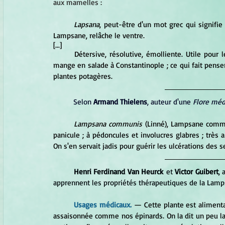
aux mamelles :
Lapsana
, peut-être d'un mot grec qui signifie
Lampsane, relâche le ventre. 
[...]
	Détersive, résolutive, émolliente. Utile pour les maux de seins. On peut la substituer à la Chicorée. On la 
mange en salade à Constantinople ; ce qui fait pens
plantes potagères.
Selon 
Armand Thielens
, auteur d'une 
Flore méd
Lampsana communis 
(Linné), Lampsane commun
panicule ; à pédoncules et involucres glabres ; très a
On s'en servait jadis pour guérir les ulcérations des s
	Henri Ferdinand Van Heurck
 et 
Victor Guibert
, 
apprennent les propriétés thérapeutiques de la Lamp
Usages médicaux. 
— 
Cette plante est aliment
assaisonnée comme nos épinards. On la dit un peu lax