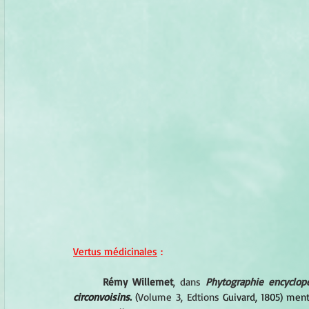
Vertus médicinales
 :
Rémy Willemet
, dans 
Phytographie encyclopé
circonvoisins
.
 (
Volume 3, Edtions 
Guivard, 1805) men