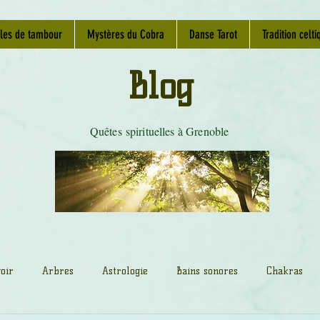
les de tambour
Mystères du Cobra
Danse Tarot
Tradition celti
Blog
Quêtes spirituelles à Grenoble
oir
Arbres
Astrologie
Bains sonores
Chakras