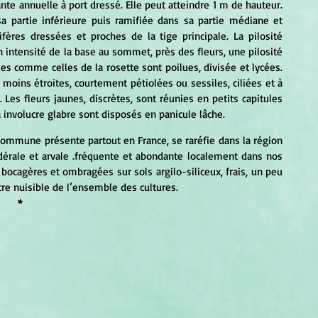
te annuelle à port dressé. Elle peut atteindre 1 m de hauteur. 
a partie inférieure puis ramifiée dans sa partie médiane et 
ères dressées et proches de la tige principale. La pilosité 
 intensité de la base au sommet, près des fleurs, une pilosité 
es comme celles de la rosette sont poilues, divisée et lycées. 
moins étroites, courtement pétiolées ou sessiles, ciliées et à 
Les fleurs jaunes, discrètes, sont réunies en petits capitules 
à involucre glabre sont disposés en panicule lâche.
commune présente partout en France, se raréfie dans la région 
udérale et arvale .fréquente et abondante localement dans nos 
ocagères et ombragées sur sols argilo-siliceux, frais, un peu 
être nuisible de l’ensemble des cultures.
*