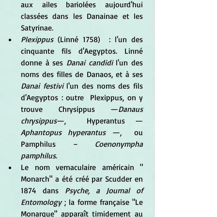
aux ailes bariolées aujourd'hui 
classées dans les Danainae et les 
Satyrinae.  
Plexippus
 (Linné 1758)  : l'un des 
cinquante fils d'Aegyptos. Linné 
donne à ses 
Danai candidi
 l'un des 
noms des filles de Danaos, et à ses 
Danai festivi
 l'un des noms des fils 
d'Aegyptos : outre  Plexippus, on y 
trouve Chrysippus —
Danaus 
chrysippus
—,  Hyperantus — 
Aphantopus hyperantus
 —,  ou 
Pamphilus – 
Coenonympha 
pamphilus
. 
Le nom vernaculaire américain " 
Monarch" a été créé par Scudder en 
1874 dans 
Psyche, a Journal of 
Entomology
 ; la forme française "Le 
Monarque" apparaît timidement au 