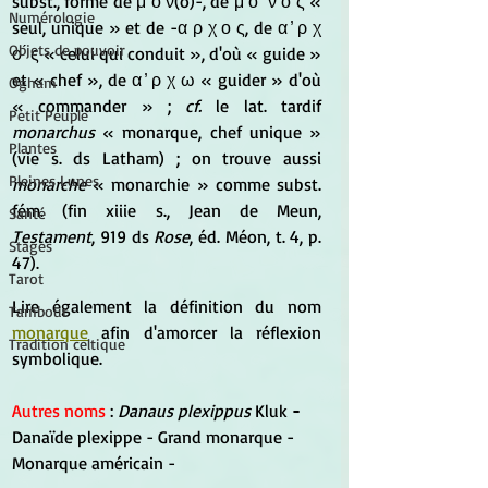
subst., formé de μ ο ν(o)-, de μ ο ́ ν ο ς « 
Numérologie
seul, unique » et de -α ρ χ ο ς, de α ̓ ρ χ 
Objets de pouvoir
ο ́ ς « celui qui conduit », d'où « guide » 
et « chef », de α ̓ ρ χ ω « guider » d'où 
Ogham
« commander » ; 
cf.
 le lat. tardif 
Petit Peuple
monarchus
 « monarque, chef unique » 
Plantes
(vie s. ds Latham) ; on trouve aussi 
Pleines Lunes
monarche
 « monarchie » comme subst. 
fém. (fin xiiie s., Jean de Meun, 
Santé
Testament
, 919 ds 
Rose
, éd. Méon, t. 4, p. 
Stages
47).
Tarot
Lire également la définition du nom 
Tambour
monarque
 afin d'amorcer la réflexion 
Tradition celtique
symbolique.
Autres noms
 : 
Danaus plexippus
 Kluk
 - 
Danaïde plexippe - Grand monarque - 
Monarque américain -