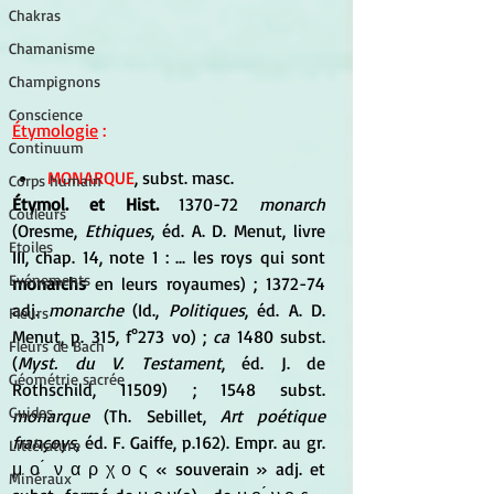
Chakras
Chamanisme
Champignons
Conscience
Étymologie
 :
Continuum
MONARQUE
, subst. masc.
Corps humain
Étymol. et Hist.
 1370-72 
monarch
Couleurs
(Oresme, 
Ethiques
, éd. A. D. Menut, livre 
Etoiles
III, chap. 14, note 1 : ... les roys qui sont 
Evénements
monarchs
 en leurs royaumes) ; 1372-74 
adj. 
monarche
 (Id., 
Politiques
, éd. A. D. 
Fleurs
Menut, p. 315, f°273 vo) ; 
ca
 1480 subst. 
Fleurs de Bach
(
Myst. du V. Testament
, éd. J. de 
Géométrie sacrée
Rothschild, 11509) ; 1548 subst. 
Guides
monarque
 (Th. Sebillet, 
Art poétique 
françoys
, éd. F. Gaiffe, p.162). Empr. au gr. 
Littérature
μ ο ́ ν α ρ χ ο ς « souverain » adj. et 
Minéraux