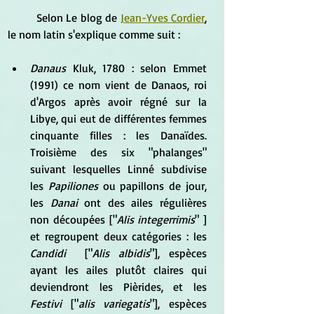
	Selon Le blog de 
Jean-Yves Cordier
, 
le nom latin s'explique comme suit :
Danaus
 Kluk, 1780 : selon Emmet 
(1991) ce nom vient de Danaos, roi 
d'Argos après avoir régné sur la 
Libye, qui eut de différentes femmes 
cinquante filles : les Danaïdes. 
Troisième des six "phalanges" 
suivant lesquelles Linné subdivise 
les 
Papiliones
 ou papillons de jour, 
les 
Danai
 ont des ailes régulières 
non découpées ["
Alis integerrimis
" ] 
et regroupent deux catégories : les 
Candidi 
 ["
Alis albidis
"], espèces 
ayant les ailes plutôt claires qui 
deviendront les Pièrides, et les 
Festivi
 ["
alis variegatis
"], espèces 