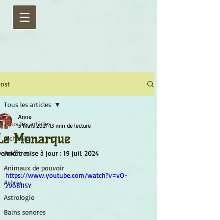
ost
Tous les articles
Anne
Tous les articles
5 mars 2021
13 min de lecture
Le Monarque
Alchimie
ernière mise à jour :
Ancêtres
19 juil. 2024
Animaux de pouvoir
https://www.youtube.com/watch?v=vO-
Arbres
z9o81I5Y
Astrologie
Bains sonores