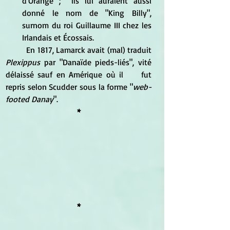
d'Orange ;  ils lui auraient aussi 
donné le nom de "King Billy", 
surnom du roi Guillaume III chez les 
Irlandais et Écossais.
	En 1817, Lamarck avait (mal) traduit 
Plexippus
 par "Danaïde pieds-liés", vité 
délaissé sauf en Amérique où il 	fut 
repris selon Scudder sous la forme "
web-
footed Danay
".
*
*