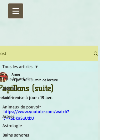
ost
Tous les articles
Anne
Tous les articles
19 juil. 2019
35 min de lecture
Papillons (suite)
Alchimie
ernière mise à jour :
Ancêtres
19 avr.
Animaux de pouvoir
https://www.youtube.com/watch?
Arbres
v=kSDKaSuUtbU
Astrologie
Bains sonores