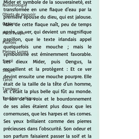
Mider et symbole de la souveraineté, est 
Numérologie
transformée en une flaque d'eau par la 
Objets de pouvoir
première épouse du dieu, qui est jalouse. 
Ogham
Mais de cette flaque naît, peu de temps 
après, un ver, qui devient un magnifique 
Petit Peuple
papillon, que le texte irlandais appel 
Plantes
quelquefois une mouche ; mais le 
Pleines Lunes
symbolisme est éminemment favorable. 
Santé
Les dieux Mider, puis Oengus, la 
recueillent et la protègent : Et ce ver 
Stages
devint ensuite une mouche pourpre. Elle 
Tarot
était de la taille de la tête d'un homme, 
Tambour
et c'était la plus belle qui fût au monde. 
Tradition celtique
le son de sa voix et le bourdonnement 
de ses ailes étaient plus doux que les 
cornemuses, que les harpes et les cornes. 
Ses yeux brillaient comme des pierres 
précieuses dans l'obscurité. Son odeur et 
son parfum faisaient passer la soif et la 