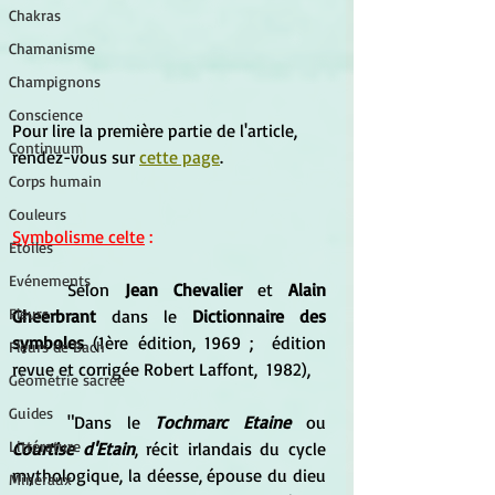
Chakras
Chamanisme
Champignons
Conscience
Pour lire la première partie de l'article, 
Continuum
rendez-vous sur 
cette page
.
Corps humain
Couleurs
Symbolisme celte
 :
Etoiles
Evénements
	Selon
 Jean Chevalier
 et 
Alain 
Fleurs
Gheerbrant
 dans le 
Dictionnaire des 
symboles
 (1ère édition, 1969 ;  édition 
Fleurs de Bach
revue et corrigée Robert Laffont,  1982),
Géométrie sacrée
Guides
	"Dans le 
Tochmarc Etaine
 ou 
Littérature
Courtise d'Etain
, récit irlandais du cycle 
mythologique, la déesse, épouse du dieu 
Minéraux