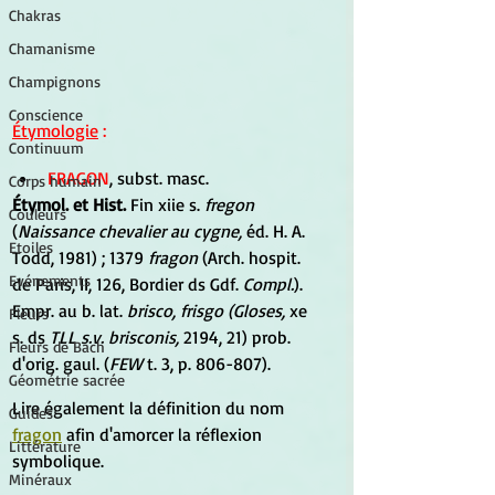
Chakras
Chamanisme
Champignons
Conscience
Étymologie
 :
Continuum
FRAGON
, subst. masc.
Corps humain
Étymol. et Hist.
 Fin xiie s. 
fregon
Couleurs
(
Naissance chevalier au cygne, 
éd. H. A. 
Etoiles
Todd, 1981) ; 1379 
fragon
 (Arch. hospit. 
Evénements
de Paris, II, 126, Bordier ds Gdf. 
Compl.
). 
Empr. au b. lat.
 brisco, frisgo (Gloses,
 xe 
Fleurs
s. ds 
TLL s.v. brisconis,
 2194, 21) prob. 
Fleurs de Bach
d'orig. gaul. (
FEW
 t. 3, p. 806-807).
Géométrie sacrée
Lire également la définition du nom 
Guides
fragon
 afin d'amorcer la réflexion 
Littérature
symbolique.
Minéraux