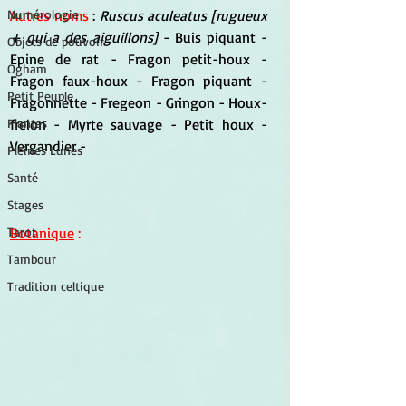
Autres noms
 : 
Ruscus aculeatus [rugueux 
Numérologie
+ qui a des aiguillons] 
- Buis piquant - 
Objets de pouvoir
Epine de rat - Fragon petit-houx - 
Ogham
Fragon faux-houx - Fragon piquant - 
Petit Peuple
Fragonnette - Fregeon - Gringon - Houx-
frelon - Myrte sauvage - Petit houx - 
Plantes
Vergandier -
Pleines Lunes
Santé
Stages
Botanique
 :
Tarot
Tambour
Tradition celtique