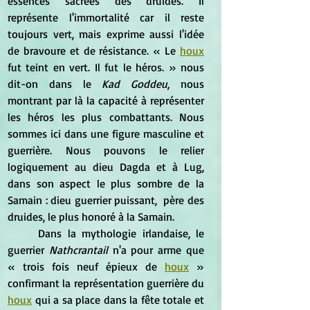
essences sacrées des druides. Il 
représente l'immortalité car il reste 
toujours vert, mais exprime aussi l'idée 
de bravoure et de résistance. « Le 
houx
fut teint en vert. Il fut le héros. » nous 
dit-on dans le
 Kad Goddeu
, nous 
montrant par là la capacité à représenter 
les héros les plus combattants. Nous 
sommes ici dans une figure masculine et 
guerrière. Nous pouvons le relier 
logiquement au dieu Dagda et à Lug, 
dans son aspect le plus sombre de la 
Samain : dieu guerrier puissant,  père des 
druides, le plus honoré à la Samain. 
	Dans la mythologie irlandaise, le 
guerrier 
Nathcrantail 
n'a pour arme que 
« trois fois neuf épieux de 
houx
 » 
confirmant la représentation guerrière du 
houx
 qui a sa place dans la fête totale et 