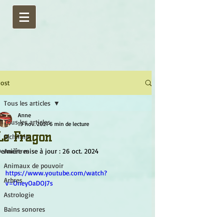
ost
Tous les articles
Anne
Tous les articles
19 nov. 2021
6 min de lecture
Le Fragon
Alchimie
ernière mise à jour :
Ancêtres
26 oct. 2024
Animaux de pouvoir
https://www.youtube.com/watch?
Arbres
v=OneyOaDOJ7s
Astrologie
Bains sonores