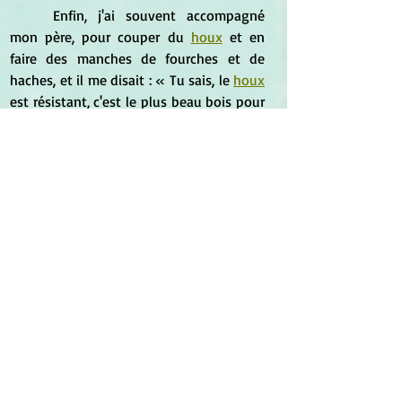
	Enfin, j'ai souvent accompagné 
mon père, pour couper du 
houx
 et en 
faire des manches de fourches et de 
haches, et il me disait : « Tu sais, le 
houx
est résistant, c'est le plus beau bois pour 
la force. Quand tu tiens un outil, jamais il 
ne te glissera des mains. Mais il faut le 
couper à la Toussaint ! » Nous savons 
que la Toussaint s'est substituée à la 
Samain.
Son installation dans le Nemeton 
: 
Au milieu de Samain.
Son caractère Samain
 : L'usage 
Samain du fragon, de stimulation de 
l'intestin, a été abandonné. En revanche,  
le 
houx
, 
Ilex aquifolium
, a une écorce 
antiépileptique qui est un caractère 
Samain récurrent.