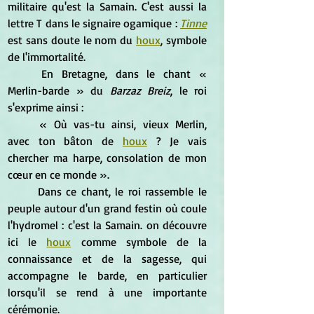
militaire qu'est la Samain. C'est aussi la 
lettre T dans le signaire ogamique : 
T
inne
est sans doute le nom du 
houx
, symbole 
de l'immortalité.
	En Bretagne, dans le chant « 
Merlin-barde » du 
Barzaz Breiz
, le roi 
s'exprime ainsi :
	« Où vas-tu ainsi, vieux Merlin, 
avec ton bâton de 
houx
 ? Je vais 
chercher ma harpe, consolation de mon 
cœur en ce monde ». 
	Dans ce chant, le roi rassemble le 
peuple autour d'un grand festin où coule 
l'hydromel : c'est la Samain. on découvre 
ici le 
houx
 comme symbole de la 
connaissance et de la sagesse, qui 
accompagne le barde, en particulier 
lorsqu'il se rend à une importante 
cérémonie.