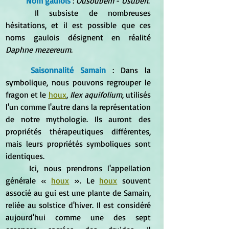
Nom gaulois
 :
 Ousoubem 
- 
Usuben
. 
	Il subsiste de nombreuses 
hésitations, et il est possible que ces 
noms gaulois désignent en réalité 
Daphne mezereum
.
Saisonnalité Samain
 : Dans la 
symbolique, nous pouvons regrouper le 
fragon et le 
houx
, 
Ilex aquifolium
, utilisés 
l'un comme l'autre dans la représentation 
de notre mythologie. Ils auront des 
propriétés thérapeutiques différentes, 
mais leurs propriétés symboliques sont 
identiques. 
	Ici, nous prendrons l'appellation 
générale « 
houx
 ». Le 
houx
 souvent 
associé au gui est une plante de Samain, 
reliée au solstice d'hiver. Il est considéré 
aujourd'hui comme une des sept 