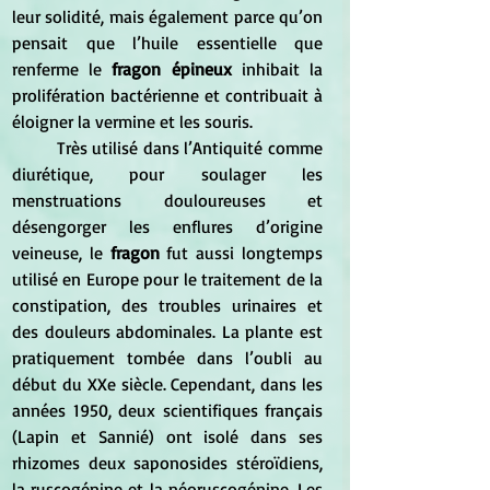
leur solidité, mais également parce qu’on 
pensait que l’huile essentielle que 
renferme le 
fragon épineux
 inhibait la 
prolifération bactérienne et contribuait à 
éloigner la vermine et les souris.
	Très utilisé dans l’Antiquité comme 
diurétique, pour soulager les 
menstruations douloureuses et 
désengorger les enflures d’origine 
veineuse, le 
fragon
 fut aussi longtemps 
utilisé en Europe pour le traitement de la 
constipation, des troubles urinaires et 
des douleurs abdominales. La plante est 
pratiquement tombée dans l’oubli au 
début du XXe siècle. Cependant, dans les 
années 1950, deux scientifiques français 
(Lapin et Sannié) ont isolé dans ses 
rhizomes deux saponosides stéroïdiens, 
la ruscogénine et la néoruscogénine. Les 