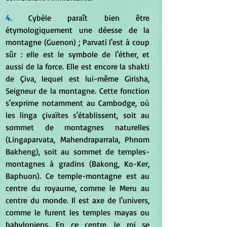
4.
 Cybèle paraît bien être 
étymologiquement une déesse de la 
montagne (Guenon) ; Parvati l'est à coup 
sûr : elle est le symbole de l'éther, et 
aussi de la force. Elle est encore la shakti 
de Çiva, lequel est lui-même Girisha, 
Seigneur de la montagne. Cette fonction 
s'exprime notamment au Cambodge, où 
les linga çivaïtes s'établissent, soit au 
sommet de montagnes naturelles 
(Lingaparvata, Mahendraparrala, Phnom 
Bakheng), soit au sommet de temples-
montagnes à gradins (Bakong, Ko-Ker, 
Baphuon). Ce temple-montagne est au 
centre du royaume, comme le Meru au 
centre du monde. Il est axe de l'univers, 
comme le furent les temples mayas ou 
babyloniens. En ce centre, le roi se 