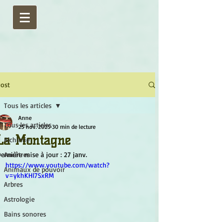
ost
Tous les articles
Anne
Tous les articles
25 nov. 2025
30 min de lecture
La Montagne
Alchimie
ernière mise à jour :
Ancêtres
27 janv.
https://www.youtube.com/watch?
Animaux de pouvoir
v=ykhKHl7SxRM
Arbres
Astrologie
Bains sonores