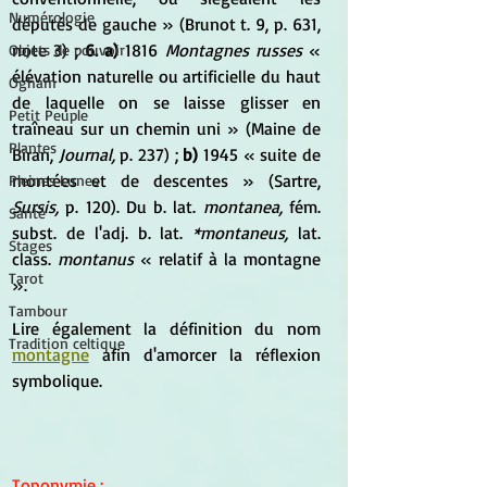
Numérologie
députés de gauche » (Brunot t. 9, p. 631, 
note 3) ; 
6. a) 
1816 
Montagnes russes 
« 
Objets de pouvoir
élévation naturelle ou artificielle du haut 
Ogham
de laquelle on se laisse glisser en 
Petit Peuple
traîneau sur un chemin uni » (Maine de 
Plantes
Biran, 
Journal, 
p. 237) ; 
b) 
1945 « suite de 
montées et de descentes » (Sartre, 
Pleines Lunes
Sursis,
 p. 120). Du b. lat. 
montanea,
 fém. 
Santé
subst. de l'adj. b. lat. 
*montaneus,
 lat. 
Stages
class. 
montanus
 « relatif à la montagne 
Tarot
».
Tambour
Lire également la définition du nom 
Tradition celtique
montagne
 afin d'amorcer la réflexion 
symbolique.
Toponymie
 :