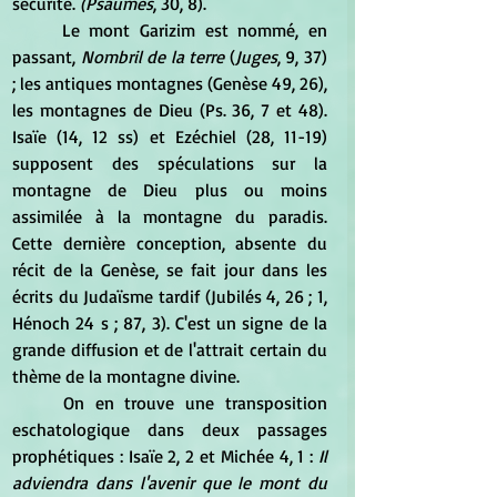
sécurité. 
(Psaumes
, 30, 8).
	Le mont Garizim est nommé, en 
passant,
 Nombril de la terre 
(
Juges
, 9, 37) 
; les antiques montagnes (Genèse 49, 26), 
les montagnes de Dieu (Ps. 36, 7 et 48). 
Isaïe (14, 12 ss) et Ezéchiel (28, 11-19) 
supposent des spéculations sur la 
montagne de Dieu plus ou moins 
assimilée à la montagne du paradis. 
Cette dernière conception, absente du 
récit de la Genèse, se fait jour dans les 
écrits du Judaïsme tardif (Jubilés 4, 26 ; 1, 
Hénoch 24 s ; 87, 3). C'est un signe de la 
grande diffusion et de l'attrait certain du 
thème de la montagne divine.
	On en trouve une transposition 
eschatologique dans deux passages 
prophétiques : Isaïe 2, 2 et Michée 4, 1 : 
Il 
adviendra dans l'avenir que le mont du 