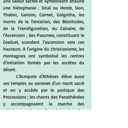
une valeur sacrée et symbolisent ensuite 
une hiérophanie : Sinaï ou Horeb, Sion, 
Thabor, Garizim, Carmel, Golgotha, les 
monts de la Tentation, des Béatitudes, 
de la Transfiguration, du Calvaire, de 
l'Ascension ; des Psaumes, constituant le 
Graduel, scandent l'ascension vers ces 
hauteurs. A l'origine du christianisme, les 
montagnes ont symbolisé les centres 
d'initiation formés par les ascètes du 
désert.
	L'Acropole d'Athènes élève aussi 
ses temples au sommet d'un mont sacré 
et on y accède par le portique des 
Processions ; les chants des Panathénées 
y accompagnaient la marche des 
pèlerinages rituels. Quand les temples 
sont édifiés dans les plaines, un mont y 
est figuré par une construction centrale, 