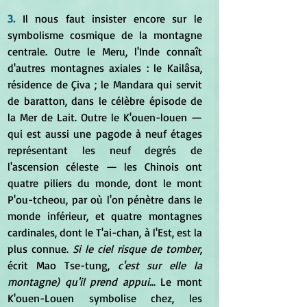
3.
 Il nous faut insister encore sur le 
symbolisme cosmique de la montagne 
centrale. Outre le Meru, l'Inde connaît 
d'autres montagnes axiales : le Kailâsa, 
résidence de Çiva ; le Mandara qui servit 
de baratton, dans le célèbre épisode de 
la Mer de Lait. Outre le K'ouen-louen — 
qui est aussi une pagode à neuf étages 
représentant les neuf degrés de 
l'ascension céleste — les Chinois ont 
quatre piliers du monde, dont le mont 
P'ou-tcheou, par où l'on pénètre dans le 
monde inférieur, et quatre montagnes 
cardinales, dont le T'ai-chan, à l'Est, est la 
plus connue. 
Si le ciel risque de tomber
, 
écrit Mao Tse-tung, 
c'est sur elle la 
montagne) qu'il prend appui.
.. Le mont 
K'ouen-Louen symbolise chez, les 