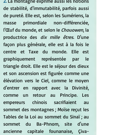
2. 
La montagne exprime aussi les notions 
de stabilité, d'immutabilité, parfois aussi 
de pureté. Elle est, selon les Sumériens, la 
masse primordiale non-différenciée, 
l'Œuf du monde, et selon le 
Chouowen
, la 
productrice des 
dix mille êtres.
 D'une 
façon plus générale, elle est à la fois le 
centre et Taxe du monde. Elle est 
graphiquement représentée par le 
triangle droit. Elle est le séjour des dieux 
et son ascension est figurée comme une 
élévation vers le Ciel, comme le moyen 
d'entrer en rapport avec la Divinité, 
comme un retour au Principe. Les 
empereurs chinois sacrifiaient au 
sommet des montagnes ; Moïse reçut les 
Tables de la Loi au sommet du Sinaï ; au 
sommet du Ba-Phnom, site d'une 
ancienne capitale founanaise, Çiva-