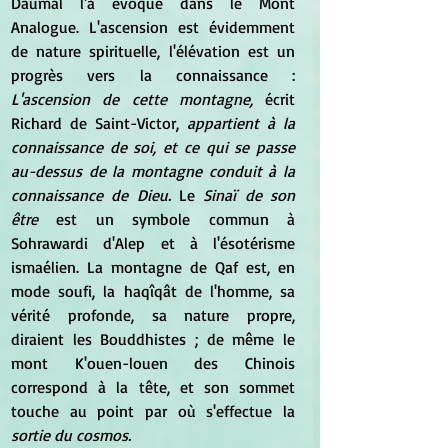
Daumal l'a évoqué dans le Mont 
Analogue. L'ascension est évidemment 
de nature spirituelle, l'élévation est un 
progrès vers la connaissance : 
L'ascension de cette montagne,
 écrit 
Richard de Saint-Victor,
 appartient à la 
connaissance de soi, et ce qui se passe 
au-dessus de la montagne conduit à la 
connaissance de Dieu. 
Le 
Sinaï de son 
être
 est un symbole commun à 
Sohrawardi d'Alep et à l'ésotérisme 
ismaélien. La montagne de Qaf est, en 
mode soufi, la haqîqât de l'homme, sa 
vérité profonde, sa nature propre, 
diraient les Bouddhistes ; de même le 
mont K'ouen-louen des Chinois 
correspond à la tête, et son sommet 
touche au point par où s'effectue la 
sortie du cosmos.