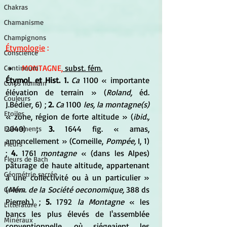
Chakras
Chamanisme
Champignons
Étymologie
 :
Conscience
MONTAGNE,
 subst. fém.
Continuum
Étymol. et Hist. 1. 
Ca 
1100 « importante 
Corps humain
élévation de terrain » (
Roland,
 éd. 
Couleurs
J.Bédier, 6) ; 
2. 
Ca 
1100 
les, la montagne(s) 
Etoiles
« zone, région de forte altitude » (
ibid.,
2040) ; 
3.
 1644 fig. « amas, 
Evénements
amoncellement » (Corneille, 
Pompée,
 I, 1) 
Fleurs
; 
4. 
1761 
montagne
 « (dans les Alpes) 
Fleurs de Bach
pâturage de haute altitude, appartenant 
Géométrie sacrée
à une collectivité ou à un particulier » 
(
Mém. de la Société oeconomique,
 388 ds 
Guides
Pierreh.) ; 
5.
 1792 
la Montagne
 « les 
Littérature
bancs les plus élevés de l'assemblée 
Minéraux
conventionnelle, où siégeaient les 