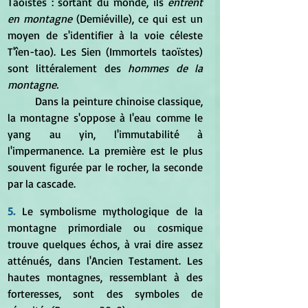
Taoïstes : sortant du monde, ils 
entrent 
en montagne 
(Demiéville), ce qui est un 
moyen de s'identifier à la voie céleste 
T'îen-tao). Les Sien (Immortels taoïstes) 
sont littéralement des
 hommes de la 
montagne.
	Dans la peinture chinoise classique, 
la montagne s'oppose à l'eau comme le 
yang au yin, l'immutabilité à 
l'impermanence. La première est le plus 
souvent figurée par le rocher, la seconde 
par la cascade. 
5.
 Le symbolisme mythologique de la 
montagne primordiale ou cosmique 
trouve quelques échos, à vrai dire assez 
atténués, dans l'Ancien Testament. Les 
hautes montagnes, ressemblant à des 
forteresses, sont des symboles de 