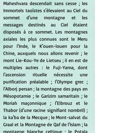
Maheshvara descendait sans cesse ; les 
Immortels taoïstes s'élevaient au Ciel du 
sommet d'une montagne et les 
messages destinés au Ciel étaient 
disposés à ce sommet. Les montagnes 
axiales les plus connues sont le Meru 
pour l'Inde, le K'ouen-louen pour la 
Chine, auxquels nous allons revenir ; le 
mont Lie-Kou-Ye de Lietseu ; il en est de 
multiples autres : le Fuji-Yama, dont 
l'ascension rituelle nécessite une 
purification préalable ; l'Olympe grec ; 
l'Alborj persan ; la montagne des pays en 
Mésopotamie ; le Garizim samaritain ; le 
Moriah maçonnique ; l'Elbrouz et le 
Thabor (d'une racine signifiant nombril) ; 
la ka'ba de la Mecque ; le Mont-salvat du 
Graal et la Montagne de Qaf de l'Islam ; la 
montagne blanche celtique ; le Potala 