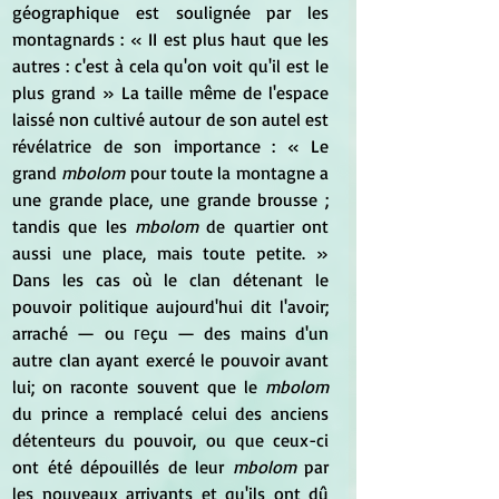
géographique est soulignée par les 
montagnards : « II est plus haut que les 
autres : c'est à cela qu'on voit qu'il est le 
plus grand » La taille même de l'espace 
laissé non cultivé autour de son autel est 
révélatrice de son importance : « Le 
grand 
mbolom
 pour toute la montagne a 
une grande place, une grande brousse ; 
tandis que les 
mbolom 
de quartier ont 
aussi une place, mais toute petite. » 
Dans les cas où le clan détenant le 
pouvoir politique aujourd'hui dit l'avoir; 
arraché — ou геçu — des mains d'un 
autre clan ayant exercé le pouvoir avant 
lui; on raconte souvent que le 
mbolom
du prince a remplacé celui des anciens 
détenteurs du pouvoir, ou que ceux-ci 
ont été dépouillés de leur 
mbolom
 par 
les nouveaux arrivants et qu'ils ont dû 