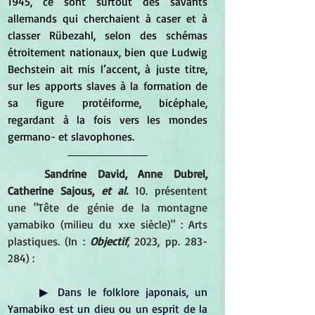
1945, ce sont surtout des savants 
allemands qui cherchaient à caser et à 
classer Rübezahl, selon des schémas 
étroitement nationaux, bien que Ludwig 
Bechstein ait mis l’accent, à juste titre, 
sur les apports slaves à la formation de 
sa figure protéiforme, bicéphale, 
regardant à la fois vers les mondes 
germano- et slavophones.
Sandrine David, Anne Dubrel, 
Catherine Sajous, 
et al.
 10. présentent 
une "Tête de génie de la montagne 
yamabiko (milieu du xxe siècle)" : Arts 
plastiques. (In :
Objectif
, 2023, pp. 283-
284) :
	▶ Dans le folklore japonais, un 
Yamabiko est un dieu ou un esprit de la 