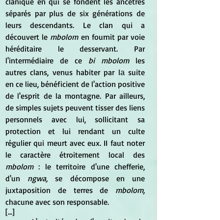
clanique en qui se fondent les ancêtres 
séparés par plus de six générations de 
leurs descendants. Le clan qui a 
découvert le
 mbolom
 en fournit par voie 
héréditaire le desservant. Par 
l'intermédiaire de ce
 bi mbolom
 les 
autres clans, venus habiter par lа suite 
en ce lieu, bénéficient de l'action positive 
de l'esprit de la montagne. Par ailleurs, 
de simples sujets peuvent tisser des liens 
personnels avec lui, sollicitant sa 
protection et lui rendant un culte 
régulier qui meurt avec eux. II faut noter 
le caractère étroitement local des 
mbolom
 : le territoire d'une chefferie, 
d'un 
ngwa,
 se décompose en une 
juxtaposition de terres de
 mbolom, 
chacune avec son responsable.
[...]