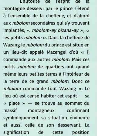
	L'autorité de l'esprit de la 
montagne desservi par le prince s'étend 
à l'ensemble de la chefferie, et d'abord 
aux
 mbolom
 secondaires qui s'y trouvent 
implantés, «
 mbolom-ay bizana-ay
 », « 
les petits 
mbolom
 ». Dans la chefferie de 
Wazang le
 mbolom
 du prince est situé en 
un lieu-dit appelé Mazengel d'où « il 
commande aux autres 
mbolom
. Mais ces 
petits 
mbolom
 de quartiers ont quand 
même leurs petites terres à l'intérieur de 
la terre de ce grand
 mbolom
. Donc ce 
mbolom
 commande tout Wazang ». Le 
lieu où est censé habiter cet esprit — sa 
« place » — se trouve au sommet du 
massif montagneux, confirmant 
symboliquement sa situation éminente 
et aussi celle de son desservant. La 
signification de cette position 