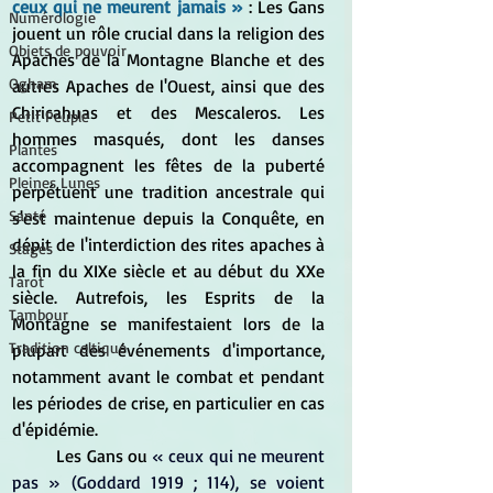
ceux qui ne meurent jamais »
 : Les Gans 
Numérologie
jouent un rôle crucial dans la religion des 
Objets de pouvoir
Apaches de la Montagne Blanche et des 
Ogham
autres Apaches de l'Ouest, ainsi que des 
Chiricahuas et des Mescaleros. Les 
Petit Peuple
hommes masqués, dont les danses 
Plantes
accompagnent les fêtes de la puberté 
Pleines Lunes
perpétuent une tradition ancestrale qui 
Santé
s'est maintenue depuis la Conquête, en 
dépit de l'interdiction des rites apaches à 
Stages
la fin du XIXe siècle et au début du XXe 
Tarot
siècle. Autrefois, les Esprits de la 
Tambour
Montagne se manifestaient lors de la 
Tradition celtique
plupart des événements d'importance, 
notamment avant le combat et pendant 
les périodes de crise, en particulier en cas 
d'épidémie.
	Les Gans ou
 « ceux qui ne meurent 
pas » (Goddard 1919 ; 114), se voient 