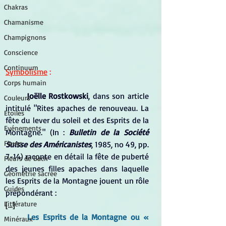
Chakras
Chamanisme
Champignons
Conscience
Continuum
Symbolisme
 :
Corps humain
Joëlle Rostkowski
, dans son article 
Couleurs
intitulé "Rites apaches de renouveau. La 
Etoiles
fête du lever du soleil et des Esprits de la 
Evénements
Montagne." (In :
Bulletin de la Société 
Fleurs
Suisse des Américanistes
, 1985, no 49, pp. 
7-14) raconte en détail la fête de puberté 
Fleurs de Bach
des jeunes filles apaches dans laquelle 
Géométrie sacrée
les Esprits de la Montagne jouent un rôle 
Guides
prépondérant :
Littérature
[...]
Les Esprits de la Montagne ou « 
Minéraux