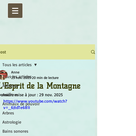
ost
Tous les articles
Anne
Tous les articles
23 nov. 2025
20 min de lecture
L'Esprit de la Montagne
Alchimie
ernière mise à jour :
Ancêtres
29 nov. 2025
https://www.youtube.com/watch?
Animaux de pouvoir
v=_6JtdTe681I
Arbres
Astrologie
Bains sonores