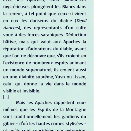
mystérieuses plongèrent les Blancs dans 
la terreur, à tel point que ceux-ci virent 
en eux les danseurs du diable (
Devil 
dancers
), des représentants d'un culte 
voué à des forces sataniques. Déduction 
hâtive, mais qui valut aux Apaches la 
réputation d'adorateurs du diable, avant 
que l'on ne découvre que, s'ils croient en 
l'existence de nombreux esprits animant 
un monde supernaturel, ils croient aussi 
en une divinité suprême, Yusn ou Ussen, 
celui qui donne la vie dans le monde 
visible et invisible.
[...]
	Mais les Apaches rappellent eux-
mêmes que les Esprits de la Montagne 
sont traditionnellement les gardiens du 
gibier - d'où les hautes cornes stylisées - 
et qu'ils sont considérés, par extension, 