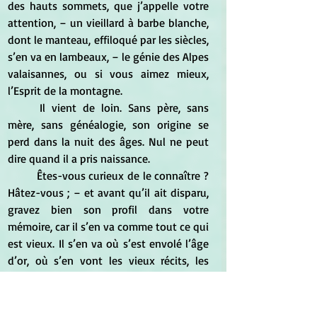
des hauts sommets, que j’appelle votre 
attention, – un vieillard à barbe blanche, 
dont le manteau, effiloqué par les siècles, 
s’en va en lambeaux, – le génie des Alpes 
valaisannes, ou si vous aimez mieux, 
l’Esprit de la montagne.
	Il vient de loin. Sans père, sans 
mère, sans généalogie, son origine se 
perd dans la nuit des âges. Nul ne peut 
dire quand il a pris naissance.
	Êtes-vous curieux de le connaître ? 
Hâtez-vous ; – et avant qu’il ait disparu, 
gravez bien son profil dans votre 
mémoire, car il s’en va comme tout ce qui 
est vieux. Il s’en va où s’est envolé l’âge 
d’or, où s’en vont les vieux récits, les 
vieux refrains, les vieilles croyances et les 
pieux débris du passé. Il s’en va où s’en 
vont toutes choses, pour disparaître avec 