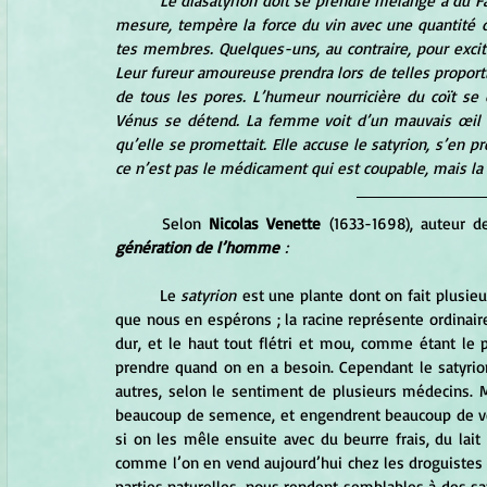
Le diasatyrion doit se prendre mélangé à du Fal
mesure, tempère la force du vin avec une quantité d
tes membres. Quelques-uns, au contraire, pour excite
Leur fureur amoureuse prendra lors de telles proportio
de tous les pores. L’humeur nourricière du coït se
Vénus se détend. La femme voit d’un mauvais œil s
qu’elle se promettait. Elle accuse le satyrion, s’en 
ce n’est pas le médicament qui est coupable, mais la
	Selon 
Nicolas Venette
 (1633-1698), auteur d
génération de l’homme
 :
	Le 
satyrion
 est une plante dont on fait plusie
que nous en espérons ; la racine représente ordinaire
dur, et le haut tout flétri et mou, comme étant le p
prendre quand on en a besoin. Cependant le satyrion
autres, selon le sentiment de plusieurs médecins. Ma
beaucoup de semence, et engendrent beaucoup de vent
si on les mêle ensuite avec du beurre frais, du lait 
comme l’on en vend aujourd’hui chez les droguistes de
parties naturelles, nous rendent semblables à des saty