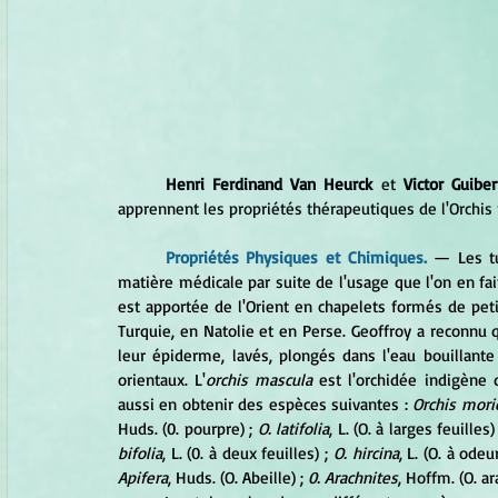
Henri Ferdinand Van Heurck
 et 
Victor Guiber
apprennent les propriétés thérapeutiques de l'Orchis 
	Propriétés Physiques et Chimiques. 
— 
Les t
matière médicale par suite de l'usage que l'on en fai
est apportée de l'Orient en chapelets formés de peti
Turquie, en Natolie et en Perse. Geoffroy a reconnu 
leur épiderme, lavés, plongés dans l'eau bouillant
orientaux. L'
orchis mascula
 est l'orchidée indigène 
aussi en obtenir des espèces suivantes : 
Orchis mori
Huds. (0. pourpre) ;
 O. latifolia
, L. (O. à larges feuilles) 
bifolia
, L. (0. à deux feuilles) ; 
O. hircina
, L. (O. à odeu
Apifera
, Huds. (O. Abeille) ; 
0. Arachnites
, Hoffm. (O. ar