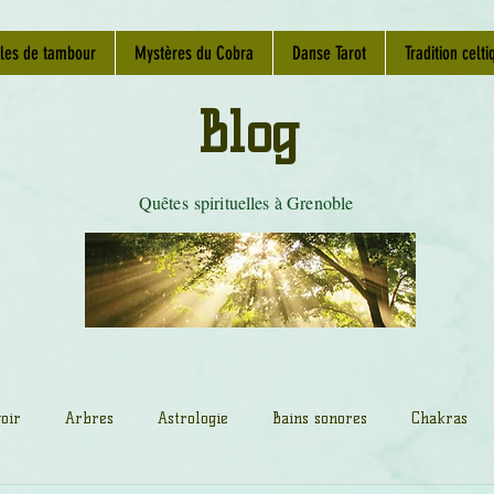
les de tambour
Mystères du Cobra
Danse Tarot
Tradition celti
Blog
Quêtes spirituelles à Grenoble
oir
Arbres
Astrologie
Bains sonores
Chakras