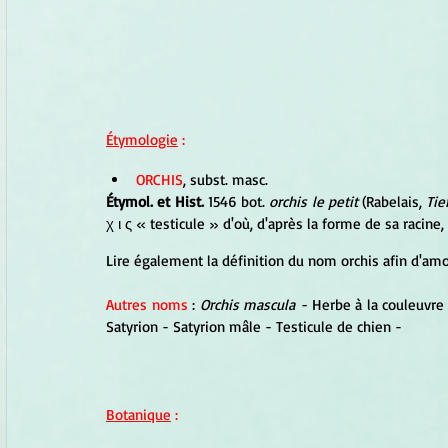
Étymologie
 :
ORCHIS
, subst. masc.
Étymol. et Hist.
 1546 bot. 
orchis le petit
 (Rabelais, 
Tie
χ ι ς « testicule » d'où, d'après la forme de sa racine,
Lire également la définition du nom orchis afin d'amo
Autres noms
 : 
Orchis mascula - 
Herbe à la couleuvre 
Satyrion - Satyrion mâle - Testicule de chien - 
Botanique
 :