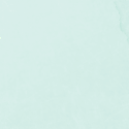
um
Corps humain
Couleurs
Etoiles
Evénements
s
Littérature
Minéraux
Numérologie
4
Pleines Lunes
Santé
Stages
Tarot