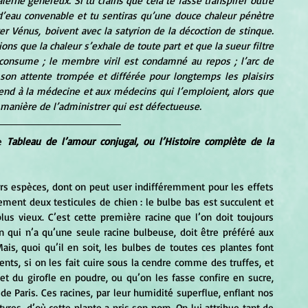
erne généreux. Si tu crains que cela te fasse transpirer outre 
’eau convenable et tu sentiras qu’une douce chaleur pénètre 
r Vénus, boivent avec la satyrion de la décoction de stinque. 
ns que la chaleur s’exhale de toute part et que la sueur filtre 
 consume ; le membre viril est condamné au repos ; l’arc de 
on attente trompée et différée pour longtemps les plaisirs 
prend à la médecine et aux médecins qui l’emploient, alors que 
 manière de l’administrer qui est défectueuse.
e 
Tableau de l’amour conjugal, ou l’Histoire complète de la 
urs espèces, dont on peut user indifféremment pour les effets 
ment deux testicules de chien : le bulbe bas est succulent et 
lus vieux. C’est cette première racine que l’on doit toujours 
 qui n’a qu’une seule racine bulbeuse, doit être préféré aux 
is, quoi qu’il en soit, les bulbes de toutes ces plantes font 
s, si on les fait cuire sous la cendre comme des truffes, et 
et du girofle en poudre, ou qu’on les fasse confire en sucre, 
 Paris. Ces racines, par leur humidité superflue, enflant nos 
res, d’où cette plante a pris son nom. On lui attribue tant de 