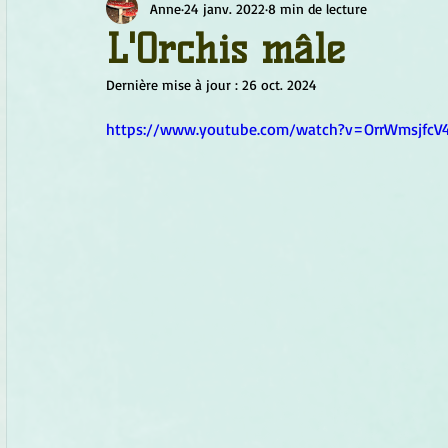
Anne
24 janv. 2022
8 min de lecture
Chamanisme
Champignons
Conscience
Continu
L'Orchis mâle
Dernière mise à jour :
26 oct. 2024
Fleurs
Fleurs de Bach
Géométrie sacrée
Guide
https://www.youtube.com/watch?v=OrrWmsjfcV
Objets de pouvoir
Ogham
Petit Peuple
Plantes