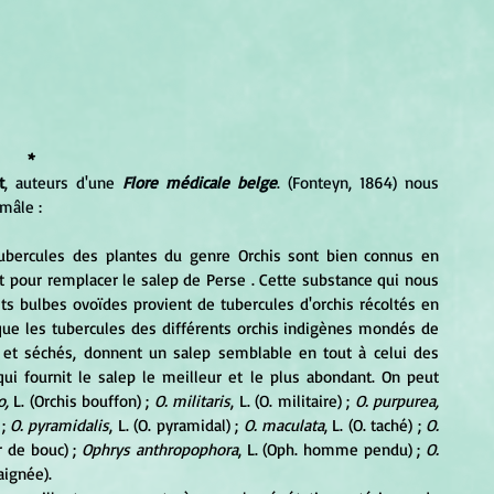
*
t
, auteurs d'une 
Flore médicale belge
. (Fonteyn, 1864) nous 
mâle :
ubercules des plantes du genre Orchis sont bien connus en 
t pour remplacer le salep de Perse . Cette substance qui nous 
ts bulbes ovoïdes provient de tubercules d'orchis récoltés en 
que les tubercules des différents orchis indigènes mondés de 
e et séchés, donnent un salep semblable en tout à celui des 
qui fournit le salep le meilleur et le plus abondant. On peut 
o,
 L. (Orchis bouffon) ; 
O. militaris
, L. (O. militaire) ; 
O. purpurea,
; 
O. pyramidalis
, L. (O. pyramidal) ; 
O. maculata
, L. (O. taché) ; 
O. 
r de bouc) ; 
Ophrys anthropophora
, L. (Oph. homme pendu) ; 
O. 
aignée).