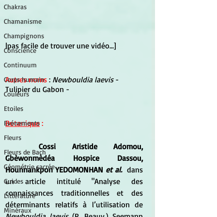
Chakras
Chamanisme
Champignons
|pas facile de trouver une vidéo...]
Conscience
Continuum
Autres noms
 : 
Newbouldia laevis
 - 
Corps humain
Tulipier du Gabon -
Couleurs
Etoiles
Botanique
 :
Evénements
Fleurs
Cossi Aristide Adomou, 
Fleurs de Bach
Gbèwonmèdéa Hospice Dassou,  
Géométrie sacrée
Hounnankpon YEDOMONHAN 
et al.
  dans 
un article intitulé "Analyse des 
Guides
connaissances traditionnelles et des 
Littérature
déterminants relatifs à l’utilisation de
Minéraux
Newbouldia laevis
 (P. Beauv.) Seemann 