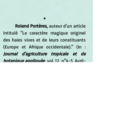
*
Roland Portères,
 auteur d'un article 
intitulé "Le caractère magique originel 
des haies vives et de leurs constituants 
(Europe et Afrique occidentale)." (In : 
Journal d'agriculture tropicale et de 
botanique appliquée
, vol. 12, n°4-5, Avril-
mai 1965. pp. 133-152) rappelle le 
caractère magique de l'hysope africaine :
Newbouldia laevis
 Seem. 
	Peut-être l'arbuste le plus répandu 
dans les haies et clôtures de la zone 
forestière de l'Ouest-Africain, sans jamais 
ou rarement dominer. Le bouturage par 
plançons et piquets en est très facile, 