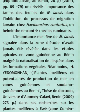
(Euphorbiaceae) au Benin, 26 (1) (2014), 
pp. 69 -79) ont révélé l’importance des 
tanins des feuilles de
 N. laevis
 dans 
l’inhibition du processus de migration 
larvaire chez 
Haemonchus contortus
, un 
helminthe rencontré chez les ruminants. 
	L’importance mellifère de
 N. laevis 
signalée dans la zone d’étude n’avait 
jamais été révélée dans les études 
apicoles en zone guinéenne au Bénin 
malgré la naturalisation de l’espèce dans 
les formations végétales. Néanmoins,  H. 
YEDOMONHAN, ("Plantes mellifères et 
potentialités de production de miel en 
zones guinéennes et soudano-
guinéennes au Benin", Thèse de doctorat, 
Université d’Abomey-Calavi, Benin (2009) 
273 p.) dans ses recherches sur les 
plantes mellifères à Ewè (zone Guinéo-