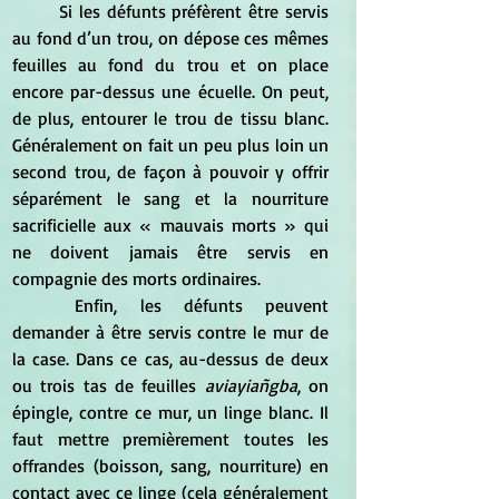
	Si les défunts préfèrent être servis 
au fond d’un trou, on dépose ces mêmes 
feuilles au fond du trou et on place 
encore par-dessus une écuelle. On peut, 
de plus, entourer le trou de tissu blanc. 
Généralement on fait un peu plus loin un 
second trou, de façon à pouvoir y offrir 
séparément le sang et la nourriture 
sacrificielle aux « mauvais morts » qui 
ne doivent jamais être servis en 
compagnie des morts ordinaires.
	Enfin, les défunts peuvent 
demander à être servis contre le mur de 
la case. Dans ce cas, au-dessus de deux 
ou trois tas de feuilles 
aviayiañgba
, on 
épingle, contre ce mur, un linge blanc. Il 
faut mettre premièrement toutes les 
offrandes (boisson, sang, nourriture) en 
contact avec ce linge (cela généralement 