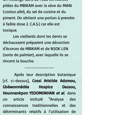
pilées du MBIKAM avec la sève du MIAN 
(
costus afer
), du sel de cuisine et du 
piment. On obtient une potion à prendre 
à faible dose 2. C.A.S.) car elle est 
toxique. 
	Les vieillards dont les dents se 
déchaussent préparent une décoction 
d'écorces de MBIKAM et de NSOK LEN 
(sorte de palmier), avec laquelle ils se 
rincent la bouche. 
	Après leur description botanique 
[cf. ci-dessus], 
Cossi Aristide Adomou, 
Gbèwonmèdéa Hospice Dassou,  
Hounnankpon YEDOMONHAN 
et al.
  dans 
un article intitulé "Analyse des 
connaissances traditionnelles et des 
déterminants relatifs à l’utilisation de