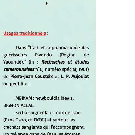
*
Usages traditionnels
 :
	Dans "L'art et la pharmacopée des 
guérisseurs Ewondo (Région de 
Yaoundé)." (In : 
Recherches et études 
camerounaises
n°6, numéro spécial; 1961)  
de 
Pierre-Jean Cousteix
 et
 L. P. Aujoulat
on peut lire :
	MBIKAM : newbouldia laevis, 
BIGNONIACEAE. 
	Sert à soigner la « toux de tsoo 
(Ekoa Tsoo, cf. EKOG) et surtout les 
crachats sanglants qui l'accompagnent. 
On mélange dans de l'eau les écorces 