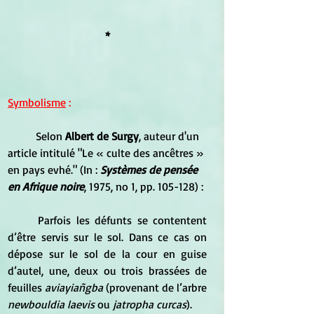
*
Symbolisme
 :
	Selon
 Albert de Surgy
, auteur d'un 
article intitulé "Le « culte des ancêtres » 
en pays evhé." (In : 
Systèmes de pensée 
en Afrique noire
, 1975, no 1, pp. 105-128) :
	Parfois les défunts se contentent 
d’être servis sur le sol. Dans ce cas on 
dépose sur le sol de la cour en guise 
d’autel, une, deux ou trois brassées de 
feuilles 
aviayiañgba
 (provenant de l’arbre 
newbouldia laevis
 ou 
jatropha curcas
).