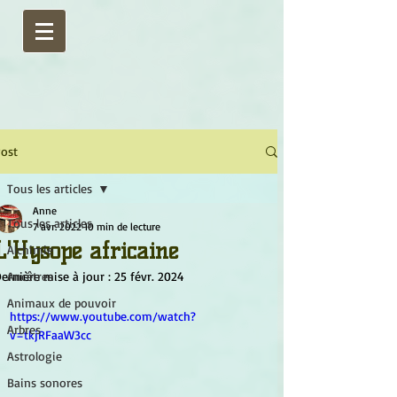
ost
Tous les articles
Anne
Tous les articles
7 avr. 2022
10 min de lecture
L'Hysope africaine
Alchimie
ernière mise à jour :
Ancêtres
25 févr. 2024
Animaux de pouvoir
https://www.youtube.com/watch?
Arbres
v=tkjRFaaW3cc
Astrologie
Bains sonores