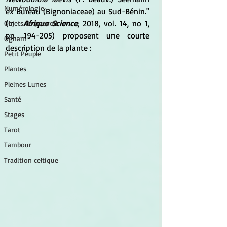
Numérologie
ex Bureau (Bignoniaceae) au Sud-Bénin." 
(In : 
Afrique Science
, 2018, vol. 14, no 1, 
Objets de pouvoir
pp. 194-205) proposent une courte 
Ogham
description de la plante :
Petit Peuple
Plantes
Pleines Lunes
Santé
Stages
Tarot
Tambour
Tradition celtique