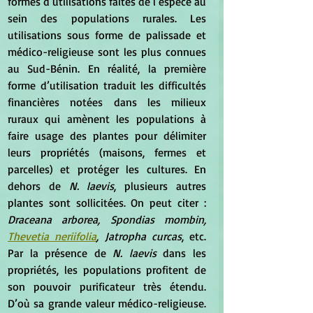
formes d’utilisations faites de l’espèce au 
sein des populations rurales. Les 
utilisations sous forme de palissade et 
médico-religieuse sont les plus connues 
au Sud-Bénin. En réalité, la première 
forme d’utilisation traduit les difficultés 
financières notées dans les milieux 
ruraux qui amènent les populations à 
faire usage des plantes pour délimiter 
leurs propriétés (maisons, fermes et 
parcelles) et protéger les cultures. En 
dehors de 
N. laevis
, plusieurs autres 
plantes sont sollicitées. On peut citer : 
Draceana arborea, Spondias mombin, 
Thevetia neriifolia
, Jatropha curcas
, etc. 
Par la présence de
 N. laevis 
dans les 
propriétés, les populations profitent de 
son pouvoir purificateur très étendu. 
D’où sa grande valeur médico-religieuse. 