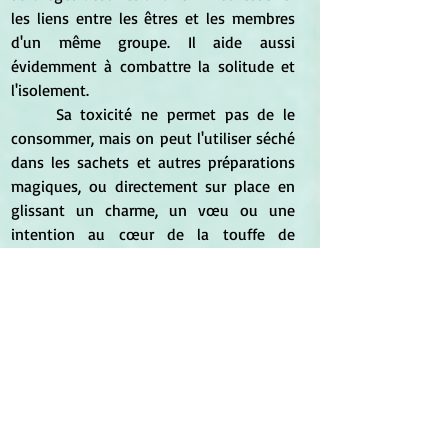
les liens entre les êtres et les membres 
d'un même groupe. Il aide aussi 
évidemment à combattre la solitude et 
l'isolement.
	Sa toxicité ne permet pas de le 
consommer, mais on peut l'utiliser séché 
dans les sachets et autres préparations 
magiques, ou directement sur place en 
glissant un charme, un vœu ou une 
intention au cœur de la touffe de 
champignons, qui en prendra soin durant 
tout le temps de sa croissance.
Le Message de l'Autre Monde
 : « 
Je 
suis la multitude. Seul, je ne suis rien, car 
c'est dans la colonie que je trouve ma 
place et ma raison d'être. Vois comme je 
suis proche de mes frères, comme nous 
poussons ensemble, soudés, serrés, 