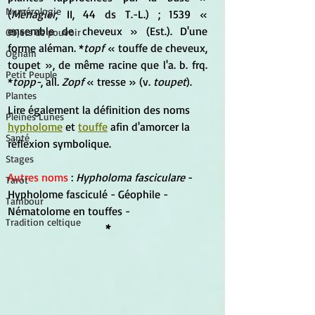
Numérologie
(
Ménagier
, II, 44 ds T.-L.) ; 1539 « 
ensemble de cheveux » (Est.). D'une 
Objets de pouvoir
forme aléman. *
topf
 « touffe de cheveux, 
Ogham
toupet », de même racine que l'a. b. frq. 
Petit Peuple
*
topp-
, all. 
Zopf
 « tresse » (v. 
toupet
).
Plantes
Lire également la définition des noms 
Pleines Lunes
hypholome
 et 
touffe
 afin d'amorcer la 
Santé
réflexion symbolique.
Stages
Autres noms
 : 
Hypholoma fasciculare 
- 
Tarot
Hypholome fasciculé - Géophile - 
Tambour
Nématolome en touffes -
Tradition celtique
*