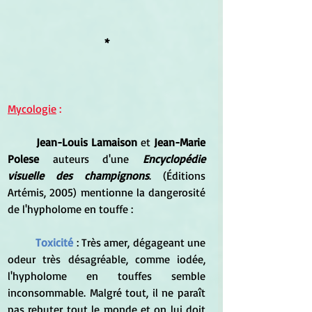
*
Mycologie
 :
Jean-Louis Lamaison 
et 
Jean-Marie 
Polese
 auteurs d'une 
Encyclopédie 
visuelle des champignons
. (Éditions 
Artémis, 2005) mentionne la dangerosité 
de l'hypholome en touffe :
	Toxicité 
: Très amer, dégageant une 
odeur très désagréable, comme iodée, 
l'hypholome en touffes semble 
inconsommable. Malgré tout, il ne paraît 
pas rebuter tout le monde et on lui doit 