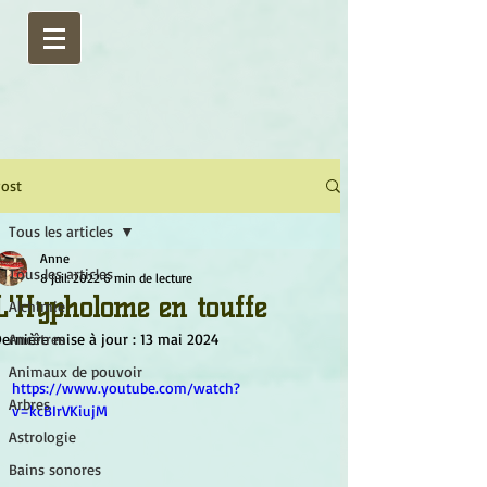
ost
Tous les articles
Anne
Tous les articles
8 juil. 2022
6 min de lecture
L'Hypholome en touffe
Alchimie
ernière mise à jour :
Ancêtres
13 mai 2024
Animaux de pouvoir
https://www.youtube.com/watch?
Arbres
v=kcBIrVKiujM
Astrologie
Bains sonores