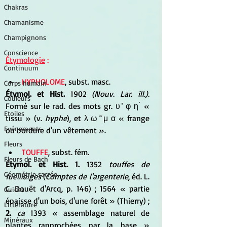
Chakras
Chamanisme
Champignons
Conscience
Étymologie
 :
Continuum
HYPHOLOME
, subst. masc.
Corps humain
Étymol. et Hist. 
1902 
(Nouv. Lar. ill.). 
Couleurs
Formé sur le rad. des mots gr. υ ̔ φ η ́ « 
Etoiles
tissu » (v. 
hyphe
), et λ ω ̃ μ α « frange 
Evénements
ou bordure d'un vêtement ».
Fleurs
TOUFFE
, subst. fém.
Fleurs de Bach
Étymol. et Hist. 1.
 1352 
touffes de 
Géométrie sacrée
fueillaiges
 (
Comptes de l'argenterie
, éd. L. 
C. Douët d'Arcq, p. 146) ; 1564 « partie 
Guides
épaisse d'un bois, d'une forêt » (Thierry) ; 
Littérature
2. 
ca
 1393 « assemblage naturel de 
Minéraux
plantes rapprochées par la base » 