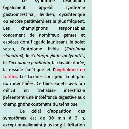
	Le syndrome résinoïdien 
(également appelé syndrome 
gastrointestinal, lividien, dysentérique 
ou encore pardinien) est le plus fréquent. 
Les champignons responsables 
concernent de nombreux genres et 
espèces dont l’agaric jaunissant, le bolet 
satan, l’entolome livide (
Entoloma 
sinuatum
), le 
Chlorophyllum molybdites
, 
le 
Tricholoma pardinum
, la clavaire dorée, 
la russule émétique et l’
hypholome en 
touffes
. Les toxines sont pour la plupart 
non identifiées. Certains sujets avec un 
déficit en tréhalase intestinale 
présentent une intolérance digestive aux 
champignons contenant du tréhalose. 
	Le délai d’apparition des 
symptômes est de 30 min à 3 h, 
exceptionnellement plus long. L’irritation 