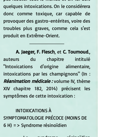
quelques intoxications. On le considérera 
donc comme toxique, car capable de 
provoquer des gastro-entérites, voire des 
troubles plus graves, comme cela s'est 
produit en Extrême-Orient.
A. Jaeger, F. Flesch
, et 
C. Tournoud
., 
auteurs du chapitre intitulé 
"Intoxications d'origine alimentaire, 
intoxications par les champignons" (In : 
Réanimation médicale :
 volume IV, thème 
XIV chapitre 182, 2014) précisent les 
symptômes de cette intoxication :
	INTOXICATIONS À 
SYMPTOMATOLOGIE PRÉCOCE (MOINS DE 
6 H) => Syndrome résinoïdien