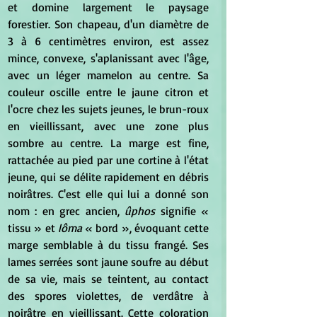
et domine largement le paysage 
forestier. Son chapeau, d'un diamètre de 
3 à 6 centimètres environ, est assez 
mince, convexe, s'aplanissant avec l'âge, 
avec un léger mamelon au centre. Sa 
couleur oscille entre le jaune citron et 
l'ocre chez les sujets jeunes, le brun-roux 
en vieillissant, avec une zone plus 
sombre au centre. La marge est fine, 
rattachée au pied par une cortine à l'état 
jeune, qui se délite rapidement en débris 
noirâtres. C'est elle qui lui a donné son 
nom : en grec ancien, 
ûphos
 signifie « 
tissu » et 
lôma
 « bord », évoquant cette 
marge semblable à du tissu frangé. Ses 
lames serrées sont jaune soufre au début 
de sa vie, mais se teintent, au contact 
des spores violettes, de verdâtre à 
noirâtre en vieillissant. Cette coloration 