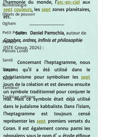
l'harmonie du monde, l'
arc-en-ciel
 aux 
Numérologie
sept
couleurs
, les 
sept
 zones planétaires, 
Objets de pouvoir
etc.
Ogham
	Selon
Daniel Parrochia
, auteur de 
Petit Peuple
Graphes, ordres, infinis et philosophie
Plantes
(ISTE Group, 2024) : 
Pleines Lunes
Santé
	Concernant l'heptagramme, nous 
savons qu'il a été utilisé dans le 
Stages
christianisme pour symboliser les 
sept
Tarot
jours de la création et est devenu ensuite 
Tambour
un symbole traditionnel pour conjurer le 
Tradition celtique
mal. Mais ce symbole était déjà utilisé 
dans le judaïsme kabbaliste. Dans l'islam, 
l'heptagramme est toujours censé 
représenter les 
sept
 premiers versets du 
Coran. Il est également connu parmi les 
néopaïens sous le nom d'
 « étoile elfique 