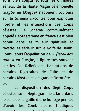
sont bien conçus et tous les Grimoires 
sérieux de la Haute Magie cérémonielle 
(
Kagbó 
en Eʋegbe) s’appuient toujours 
sur le Schéma ci-contre pour expliquer 
l’ordre et les interactions des Corps 
célestes. Ce Schéma communément 
appelé Heptagramme en français est bien 
connu dans les milieux spirituels et 
mystiques sérieux sur le Golfe de Bénin. 
Connu sous l’appellation de « 
Ɣletivi abɔ 
adre 
» en Eʋegbe, il figure très souvent 
sur les Bas-Reliefs des Habitations de 
certains Dignitaires de Culte et de 
certains Mystiques de grande Notoriété.
[...]
	La disposition des Sept Corps 
célestes sur l’Heptagramme allant dans 
le sens de l’aiguille d’une horloge permet 
d’avoir les Combinaisons triadiques 