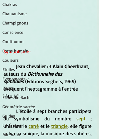
Chakras
Chamanisme
Champignons
Conscience
Continuum
Corps humain
Symbolisme
 :
Couleurs
Jean Chevalier
 et 
Alain Gheerbrant
, 
Etoiles
auteurs du 
Dictionnaire des 
Evénements
symboles
 (Éditions Seghers, 1969) 
Fleurs
évoquent l'heptagramme à l'entrée 
"étoile" :
Fleurs de Bach
Géométrie sacrée
	L'étoile à sept branches participera 
Guides
du symbolisme du nombre 
sept
 ; 
Littérature
unissant le 
carré
 et le 
triangle
, elle figure 
la lyre cosmique, la musique des sphères, 
Minéraux