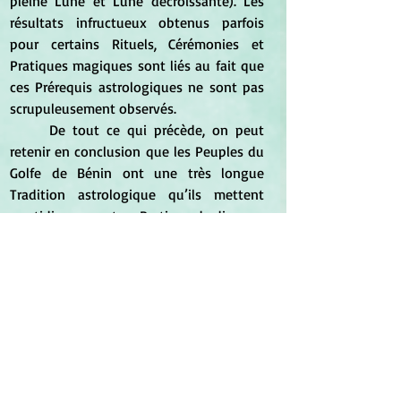
pleine Lune et Lune décroissante). Les 
résultats infructueux obtenus parfois 
pour certains Rituels, Cérémonies et 
Pratiques magiques sont liés au fait que 
ces Prérequis astrologiques ne sont pas 
scrupuleusement observés. 
	De tout ce qui précède, on peut 
retenir en conclusion que les Peuples du 
Golfe de Bénin ont une très longue 
Tradition astrologique qu’ils mettent 
quotidiennement en Pratique de diverses 
manières. Une Preuve évidente de 
l’Omniprésence de l’Astrologie dans la 
vie quotidienne des Peuples du Golfe de 
Bénin est le Choix des Prénoms pour les 
Nouveaux-nés et son Impact sur le 
Développement psychique de la 
Personnalité.
Notes : 1) La Haute Magie (
Kagbó
 en 