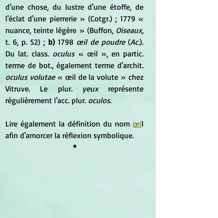
d'une chose, du lustre d'une étoffe, de 
l'éclat d'une pierrerie » (Cotgr.) ; 1779 « 
nuance, teinte légère » (Buffon, 
Oiseaux
, 
t. 6, p. 52) ; 
b)
 1798 
œil de poudre
 (
Ac.
). 
Du lat. class. 
oculus
 « œil », en partic. 
terme de bot., également terme d'archit. 
oculus volutae
 « œil de la volute » chez 
Vitruve. Le plur. 
yeux
 représente 
régulièrement l'acc. plur. 
oculos
.
Lire également la définition du nom 
œi
l 
afin d'amorcer la réflexion symbolique.
*