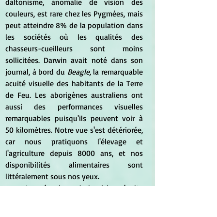
daltonisme, anomalie de vision des 
couleurs, est rare chez les Pygmées, mais 
peut atteindre 8% de la population dans 
les sociétés où les qualités des 
chasseurs-cueilleurs sont moins 
sollicitées. Darwin avait noté dans son 
journal, à bord du 
Beagle,
 la remarquable 
acuité visuelle des habitants de la Terre 
de Feu. Les aborigènes australiens ont 
aussi des performances visuelles 
remarquables puisqu'ils peuvent voir à 
50 kilomètres. Notre vue s'est détériorée, 
car nous pratiquons l'élevage et 
l'agriculture depuis 8000 ans, et nos 
disponibilités alimentaires sont 
littéralement sous nos yeux.
	Le mécanisme de la vision résulte 
de la réaction à la lumière d'un 
photopigment composé d'une protéine 