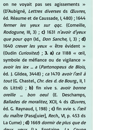
on ne voyait pas ses agissements » 
(D'Aubigné, 
Lettres diverses
 ds 
Œuvres
, 
éd. Réaume et de Caussade, I, 480) ; 1644 
fermer les yeux sur qqc.
 (Corneille, 
Rodogune
, III, 3) ; 
c)
 1631 
n'avoir d'yeux 
que pour qqn
 (Id., 
Don Sanche
, I, 3) ; 
d)
1640 
crever les yeux
 « être évident » 
(Oudin 
Curiositez
) ; 
3. a)
ca
 1188 « œil, 
symbole de méfiance ou de vigilance » 
avoir les iex ... a
 (
Partonopeus de Blois
, 
éd. J. Gildea, 3448) ; 
ca
 1470 
avoir l'œil à 
tout
 (G. Chastel., 
Chr. des d. de Bourg.
, II, 1 
ds Littré) ; 
b)
 fin xive s. 
avoir bonne 
oreille ... bon oeul
 (E. Deschamps, 
Ballades de moralitez
, XCII, 4 ds 
Œuvres
, 
éd. G. Raynaud, I, 198) ; 
c)
 fin xvie s. 
l'œil 
du maître
 (Pasq[uier], 
Rech.
, VI, p. 453 ds 
La Curne) ; 
d)
 1669 
dormir de plus que de 
deux yeux
 (La Fontaine, 
La Coupe 