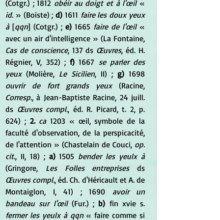
(Cotgr.) ; 1812 
obéir au doigt et à l'œil
 « 
id. 
» (Boiste) ; 
d)
 1611 
faire les doux yeux 
à
 [
qqn
] (Cotgr.) ; 
e)
 1665 
faire de l'œil
 « 
avec un air d'intelligence » (La Fontaine, 
Cas de conscience
, 137 ds 
Œuvres
, éd. H. 
Régnier, V, 352) ; 
f)
 1667 
se parler des 
yeux
 (Molière, 
Le Sicilien
, II) ; 
g)
 1698 
ouvrir de fort grands yeux
 (Racine, 
Corresp.
, à Jean-Baptiste Racine, 24 juill. 
ds 
Œuvres compl.
, éd. R. Picard, t. 2, p. 
624) ; 
2.
ca
 1203 « œil, symbole de la 
faculté d'observation, de la perspicacité, 
de l'attention » (Chastelain de Couci, 
op. 
cit.
, II, 18) ; 
a)
 1505 
bender les yeulx à
(Gringore, 
Les Folles entreprises
 ds 
Œuvres compl.
, éd. Ch. d'Héricault et A. de 
Montaiglon, I, 41) ; 1690 
avoir un 
bandeau sur l'œil
 (Fur.) ; 
b)
 fin xvie s. 
fermer les yeulx à qqn
 « faire comme si 