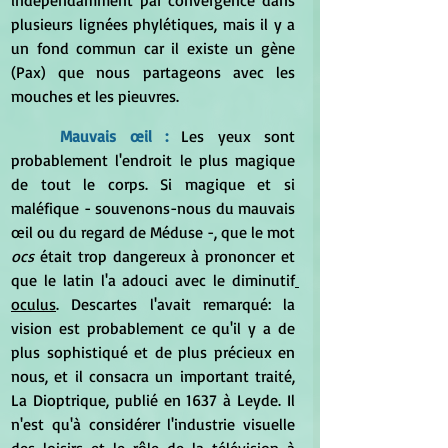
plusieurs lignées phylétiques, mais il y a 
un fond commun car il existe un gène 
(Pax) que nous partageons avec les 
mouches et les pieuvres.
Mauvais œil : 
Les yeux sont 
probablement l'endroit le plus magique 
de tout le corps. Si magique et si 
maléfique - souvenons-nous du mauvais 
œil ou du regard de Méduse -, que le mot
ocs
 était trop dangereux à prononcer et 
que le latin l'a adouci avec le diminutif
oculus
. Descartes l'avait remarqué: la 
vision est probablement ce qu'il y a de 
plus sophistiqué et de plus précieux en 
nous, et il consacra un important traité, 
La Dioptrique, publié en 1637 à Leyde. Il 
n'est qu'à considérer l'industrie visuelle 
des loisirs et le rôle de la télévision à 