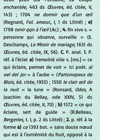
enchantée
, 463 ds 
Œuvres
, éd. citée, V, 
143) ; 1704 
ne dormir que d'un œil
(Regnard, 
Fol. amour.
, I, 1 ds Littré) ; 
e)
1798 
tenir qqn à l'œil
 (
Ac.
) ; 
4.
 fin xive s. « 
personne qui observe, surveille » (E. 
Deschamps, 
Le Miroir de mariage
, 1631 ds 
Œuvres
, éd. citée, IX, 56). 
C.
 P. anal. 
1.
 P. 
réf. à l'éclat 
a)
 1remoitié xiiie s. [ms.] « ce 
qui éclaire, permet de voir » ici poét. 
al 
oel del jor
 « à l'aube » (
Partonopeus de 
Blois
, éd. citée, 1955) ; 1550 
le clair œil de 
la nuit
 « la lune » (Ronsard, 
Odes
, A 
Joachim du Bellay, ode XXIV, 51 ds 
Œuvres
, éd. citée, II, 70) ; 
b)
 1572 « ce qui 
éclaire, sert de guide » (R.Belleau, 
Bergeries
, t. I, p. 2 ds Littré) ; 
2.
 p. réf. à la 
forme 
a)
ca
 1393 bot. « sans doute nœud 
qui est à l'extrémité du fruit, opposé à la 