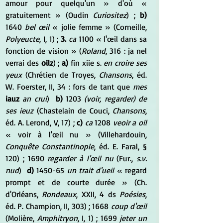
amour pour quelqu'un » d'où « 
gratuitement » (Oudin 
Curiositez
) ; 
b)
1640 
bel œil
 « jolie femme » (Corneille, 
Polyeucte
, I, 1) ; 
3.
ca
 1100 « l'œil dans sa 
fonction de vision » (
Roland
, 316 : ja nel 
verrai des 
oilz
) ; 
a)
 fin xiie s. 
en croire ses 
yeux
 (Chrétien de Troyes, 
Chansons
, éd. 
W. Foerster, II, 34 : fors de tant que 
mes
iauz
an crui
)  
b)
 1203 
(voir, regarder) de 
ses ieuz
 (Chastelain de Couci, 
Chansons
, 
éd. A. Lerond, V, 17) ; 
c)
ca
 1208 
veoir a oil
« voir à l'œil nu » (Villehardouin, 
Conquête Constantinople
, éd. E. Faral, § 
120) ; 1690 
regarder à l'œil nu
 (Fur., 
s.v. 
nud
)  
d)
 1450-65 
un trait d'ueil
 « regard 
prompt et de courte durée » (Ch. 
d'Orléans, 
Rondeaux
, XXII, 4 ds 
Poésies
, 
éd. P. Champion, II, 303) ; 1668 
coup d'œil
(Molière, 
Amphitryon
, I, 1) ; 1699 
jeter un 