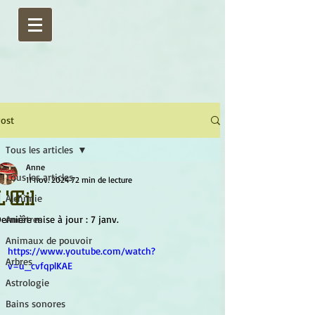
ost
Tous les articles
Anne
Tous les articles
11 nov. 2024
72 min de lecture
L'Œil
Alchimie
ernière mise à jour :
Ancêtres
7 janv.
Animaux de pouvoir
https://www.youtube.com/watch?
Arbres
v=u_cvfqplKAE
Astrologie
Bains sonores