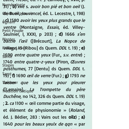
Numérologie
31) ; 
b)
 xve s. 
avoir bon pié et bon oeil
 (J. 
de Bueil, 
Jouvencel
, éd. L. Lecestre, I, 198) 
Objets de pouvoir
; 
c)
 1580 
avoir les yeux plus grands que le 
Ogham
ventre
 (Montaigne, 
Essais
, éd. Villey-
Petit Peuple
Saulnier, I, XXXI, p 203) ; 
d)
 1666 
s'en 
Plantes
battre l'œil
 ([Brécourt], 
La Nopce de 
village
, 15 [Ribou] ds Quem. 
DDL
 t. 19) ; 
e)
Pleines Lunes
1690 
entre quatre yeux
 (Fur., 
s.v. entre
) ; 
Santé
1740 
entre quatre-z-yeux
 (Piron, 
Œuvres 
Stages
posthumes
, 77 [Dentu] ds Quem. 
DDL
 t. 
Tarot
19) ; 
f)
 1690 
œil de verre
 (Fur.) ; 
g)
 1793 
ne 
laisser que les yeux pour pleurer
Tambour
([Lemaire], 
La Trompette du père 
Tradition celtique
Duchêne
, no 142, 326 ds Quem. 
DDL
 t. 19) 
; 
2.
ca
 1100 « œil comme partie du visage, 
et élément de physionomie » (
Roland
, 
éd. J. Bédier, 283 : Vairs out les 
oilz
) ; 
a)
1640 
pour les beaux yeulx de qqn
 « par 