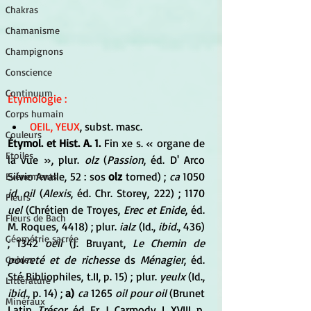
Chakras
Chamanisme
Champignons
Conscience
Continuum
Étymologie :
Corps humain
OEIL, YEUX
, subst. masc.
Couleurs
Étymol. et Hist. A. 1.
 Fin xe s. « organe de 
Etoiles
la vue », plur. 
olz
 (
Passion
, éd. D' Arco 
Silvio Avalle, 52 : sos 
olz
 torned) ; 
ca
 1050 
Evénements
id. oil
 (
Alexis
, éd. Chr. Storey, 222) ; 1170 
Fleurs
uel
 (Chrétien de Troyes, 
Erec et Enide
, éd. 
Fleurs de Bach
M. Roques, 4418) ; plur. 
ialz
 (Id., 
ibid.
, 436) 
Géométrie sacrée
; 1342 
oeil
 (J. Bruyant, 
Le Chemin de 
povreté et de richesse
 ds 
Ménagier
, éd. 
Guides
Sté Bibliophiles, t.II, p. 15) ; plur. 
yeulx
 (Id., 
Littérature
ibid.
, p. 14) ; 
a)
ca
 1265 
oil pour oil
 (Brunet 
Minéraux
Latin, 
Trésor
, éd. Fr. J. Carmody, I, XVIII, p. 