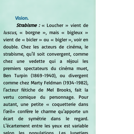
Vision. 
	Strabisme :
 « Loucher » vient de 
luscus
, « borgne », mais « bigleux » 
vient de « bicler » ou « bigler », voir en 
double. Chez les acteurs de cinéma, le 
strabisme, qu'il soit convergent, comme 
chez une vedette qui a réjoui les 
premiers spectateurs du cinéma muet, 
Ben Turpin (1869-1940), ou divergent 
comme chez Marty Feldman (1934-1982), 
l'acteur fétiche de Mel Brooks, fait la 
vertu comique du personnage. Pour 
autant, une petite « coquetterie dans 
l'œil» confère le charme qu'apporte un 
écart de symétrie dans le regard. 
L'écartement entre les yeux est variable 
selon les populations. Les lunetiers 