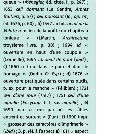
queue » (
Ménagier
, éd. citée, II, p. 247) ; 
1653 
œil dormant
 (Le Gendre, 
Arbres 
fruitiers
, p. 57) ; 
œil poussant
 (Id., 
op. cit.
, 
éd. 1676, p. 60) ; 
b)
 1547 archit. 
oeuil de la 
Volute
 « milieu de la voûte du chapiteau 
ionique » (J.Martin, 
Architecture
, 
troysieme livre, p. 38) ; 1694 
id.
 « 
ouverture en haut d'une coupole » 
(Corneille); 1694 
id. oeuil de pont
 (
ibid.
) ; 
c)
 1660 « trou dans le pain et dans le 
fromage » (Oudin 
Fr.-Esp.
) ; 
d)
 1676 « 
ouverture pratiquée dans certains outils, 
p. ex. pour le manche » (Félibien) ; 1721 
œil d'une roue
 (
Trév.
) ; 1751 
œil d'une 
aiguille
 (
Encyclop.
 t. 1, 
s.v. aiguille
) ; 
e)
1690 mar. « trou par où les câbles 
entrent et sortent » (Fur.) ; 
f)
 1690 impr. 
« grosseur des caractères d'imprimerie » 
(
ibid.
) ; 
3.
 p. réf. à l'aspect 
a)
 1611 « aspect 