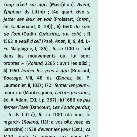
coup d'œil sur qqc.
 (Mass[illon], 
Avent, 
Épiphan.
 ds Littré) ; [4e quart xive s. 
jetter ses ieux et voir
 (Froissart, 
Chron.
, 
éd. G. Raynaud, XI, 28)] ; 
e)
 1640 
du coin 
de l'œil
 (Oudin 
Curiositez
, 
s.v. coin
) ; 
f)
1562 
a veuë d'œil
 (Paré, 
Anat.
, II, 9, éd. J.-
Fr. Malgaigne, I, 185) ; 
4. 
ca
 1100 « l'œil 
dans les mouvements qui lui sont 
propres » (
Roland
, 2285 : uvrit les 
oilz
) ; 
a)
 1550 
fermer les yeus à qqn
 (Ronsard, 
Boccage
, VIII, 48 ds 
Œuvres
, éd. P. 
Laumonier, II, 183) ; 1721 
fermer les yeus
 « 
mourir » (Montesquieu, 
Lettres persanes
, 
éd. A. Adam, CXLII, p. 367) ; 
b)
 1686 
ne pas 
fermer l'oeil
 (Dancourt, 
Les Fonds perdus
, 
I, 4 ds Littré); 
5.
ca
 1100 «la vue, le 
regard» (
Roland
, 1131: a vos 
oilz
 veez les 
Sarrazins) ; 1538 
devant les yeux
 (Est.) ; 
ca
1470 
avoir la preuve aux yeux
 (G. 