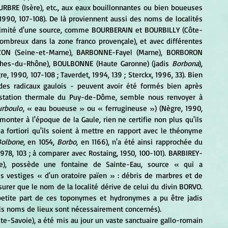
URBRE (Isère), etc., aux eaux bouillonnantes ou bien boueuses 
 1990, 107-108). De là proviennent aussi des noms de localités 
oximité d'une source, comme BOURBERAIN et BOURBILLY (Côte-
mbreux dans la zone franco provençale), et avec différentes 
ZON (Seine-et-Marne), BARBONNE-Fayel (Marne), BORBORON 
hes-du-Rhône), BOULBONNE (Haute Garonne) (jadis 
Borbona
), 
re, 1990, 107-108 ; Taverdet, 1994, 139 ; Sterckx, 1996, 33). Bien 
es radicaux gaulois - peuvent avoir été formés bien après 
station thermale du Puy-de-Dôme, semble nous renvoyer à 
urboulo
, « eau boueuse » ou « ferrugineuse ») (Nègre, 1990, 
ter à l'époque de la Gaule, rien ne certifie non plus qu'ils 
 fortiori qu'ils soient à mettre en rapport avec le théonyme 
Bolbone
, en 1054, 
Borbo
, en 1166), n'a été ainsi rapprochée du 
78, 103 ; à comparer avec Rostaing, 1950, 100-101). BARBIREY-
le), possède une fontaine de Sainte-Eau, source « qui a 
s vestiges « d'un oratoire païen » : débris de marbres et de 
surer que le nom de la localité dérive de celui du divin BORVO. 
petite part de ces toponymes et hydronymes a pu être jadis 
ls noms de lieux sont nécessairement concernés).