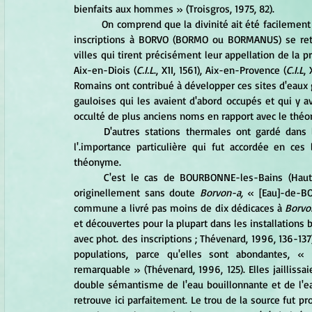
bienfaits aux hommes » (Troisgros, 1975, 82).
	On comprend que la divinité ait été facilement associée aux eaux bouillonnantes des stations thermales. Les 
inscriptions à BORVO (BORMO ou BORMANUS) se retr
villes qui tirent précisément leur appellation de la p
Aix-en-Diois (
C.I.L
., X1I, 1561), Aix-en-Provence (
C.I.L
, 
Romains ont contribué à développer ces sites d'eaux 
gauloises qui les avaient d'abord occupés et qui y a
occulté de plus anciens noms en rapport avec le thé
	D'autres stations thermales ont gardé dans leur appellation le nom du dieu gaulois qui les patronnait. 
l'.importance particulière qui fut accordée en ces
théonyme.
	C'est le cas de BOURBONNE-les-Bains (Haut
originellement sans doute 
Borvon-a, 
« [Eau]-de-BO
commune a livré pas moins de dix dédicaces à 
Borvo
et découvertes pour la plupart dans les installations 
avec phot. des inscriptions ; Thévenard, 1996, 136-13
populations, parce qu'elles sont abondantes, « t
remarquable » (Thévenard, 1996, 125). Elles jaillissai
double sémantisme de l'eau bouillonnante et de l'e
retrouve ici parfaitement. Le trou de la source fut 