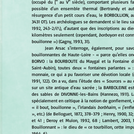
(occupé du [" au V" siècle), comportant plusieurs f
possible d'un ensemble thermal (Bertrandy et autr
résurgence d'un petit cours d'eau, le BORBOLLION, au
3431 OT). Les archéologues se demandent si le lieu sa
1992, 243-2/i!\), d'autant que des inscriptions au d
kilomètres seulement (cependant, 
borboyon
 est conn
bouillonne ») (Gagny, 1993, 31).
	Jean Arsac s'interroge, également, pour savoir s'il ne faudrait pas rapprocher le nom de deux sources 
bouillonnantes de Haute-Loire - « parce qu'elles one
BORVO : la BOURBOUTE du Maygal et la Fontaine de
Saint-Aubin), toutes deux « fontaines parlantes » :
monnaie, ce qui a pu favoriser une dévotion locale (
1991, 122). On a vu, dans l'étude des « Sources » au 
sur un site antique d'eau sacrée ; la BARBOLEINE es
des sables de DIVONNE-les-Bains (Hannezo, 1911). L
spécialement en celtique à la notion de gonflement, 
« il bout, bouillonne », l'irlandais 
borbhaim
, « j'enfl
», etc.) (de Belloguet, 1872, 378-379 ; Henry, 1900, 32
et 41 ; Deroy et Mulon, 1992, 68 ; Lambert, 2003, 
Bouillonnant » : le dieu de « ce tourbillon, cette i
1964, 6).