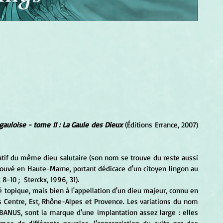
auloise - tome II : La Gaule des Dieux
 (Éditions Errance, 2007) 
catif du même dieu salutaire (son nom se trouve du reste aussi 
associé à celui d'Apollon, sur un petit marbre blanc trouvé en Haute-Marne, portant dédicace d'un citoyen lingon au 
5, 8-10 ;  Sterckx, 1996, 31).
s Centre, Est, Rhône-Alpes et Provence. Les variations du nom 
NUS, sont la marque d'une implantation assez large : elles 