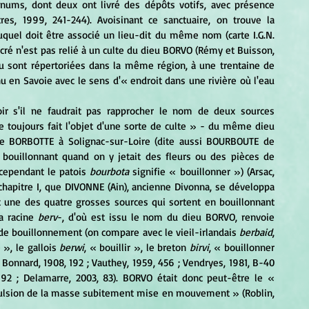
anums, dont deux ont livré des dépôts votifs, avec présence 
es, 1999, 241-244). Avoisinant ce sanctuaire, on trouve la 
quel doit être associé un lieu-dit du même nom (carte I.G.N. 
cré n'est pas relié à un culte du dieu BORVO (Rémy et Buisson, 
ieu sont répertoriées dans la même région, à une trentaine de 
u en Savoie avec le sens d'« endroit dans une rivière où l'eau 
 toujours fait l'objet d'une sorte de culte » - du même dieu 
 BORBOTTE à Solignac-sur-Loire (dite aussi BOURBOUTE de 
 bouillonnant quand on y jetait des fleurs ou des pièces de 
cependant le patois
 bourbota
 signifie « bouillonner ») (Arsac, 
chapitre I, que DIVONNE (Ain), ancienne Divonna, se développa 
t une des quatre grosses sources qui sortent en bouillonnant 
a racine 
berv
-, d'où est issu le nom du dieu BORVO, renvoie 
de bouillonnement (on compare avec le vieil-irlandais
 berbaid
, 
e », le gallois 
berwi
, « bouillir », le breton 
birvi
, « bouillonner 
; Bonnard, 1908, 192 ; Vauthey, 1959, 456 ; Vendryes, 1981, B-40 
192 ; Delamarre, 2003, 83). BORVO était donc peut-être le « 
mpulsion de la masse subitement mise en mouvement » (Roblin, 