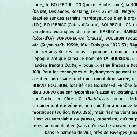
Loire), le BOURBOUILLON (Jura et Haute-Loire), la BO
(Dauzat, Deslandes, Rostaing, 1978, 27 et 30 ; Nègre,
établies sur des terrains marécageux ou bien à pr
d'Or), BOURBRIAC (Côtes-d'Armor), BOURBOUILLON (no
variations vocaliques du rhème, BARBEY et BARBI
(Côte-d'Or), BORBONECHAT (Creuse), BOULBON (Bouc
etc. (Guyonvarc'h, 1959b, 164 ; Troisgros, 1975, 53 ; Nèg
sûr, certains de ces noms - quoique remontant à d
l'époque antique (ainsi le nom de LA BOURBOULE, 
l'ancien français 
borbe,
 « boue », et au limousin
 bo
108). Pour les toponymes ou hydronymes pouvant remon
aient eu nécessairement une connotation sacrée, ni a
BORVO. BOULBON, localité des Bouches-du-Rhône (
dieu BORVO que par hypothèse (Dauzat et Rostaing, 19
sur-Ouche, en Côte-d'Or (
Barbiriacus
, au VI' sièc
certainement été vénérée », et où l'on a retrouvé le
mosaïques (Bullior, 1890, 295) ; mais rien ne vient as
Il est vraisemblable de penser, cependant, qu'une 
reliée au nom du dieu (sans qu'on sache souvent que
	Dans le hameau de Viuz, près de Faverges (Haute-Savoie), a été mis au jour un vaste sanctuaire gallo-romain 