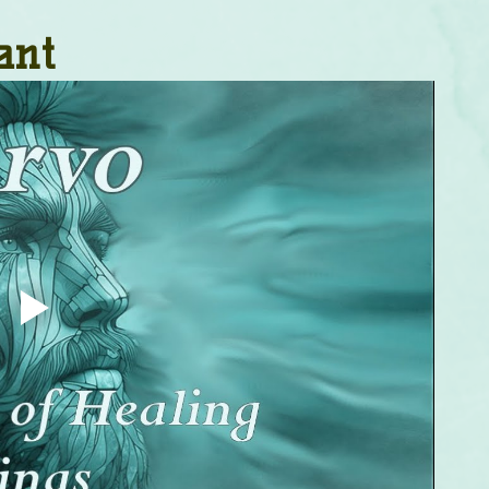
um
Corps humain
Couleurs
Etoiles
Evénements
ant
s
Littérature
Minéraux
Numérologie
Pleines Lunes
Santé
Stages
Tarot