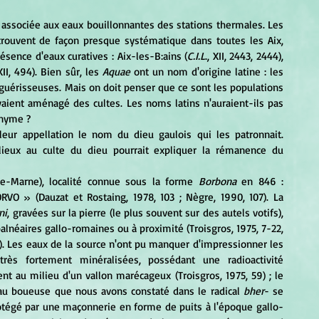
ouvent de façon presque systématique dans toutes les Aix, 
résence d'eaux curatives : Aix-les-B:ains (
C.I.L
., XII, 2443, 2444), 
XII, 494). Bien sûr, les 
Aquae
 ont un nom d'origine latine : les 
guérisseuses. Mais on doit penser que ce sont les populations 
vaient aménagé des cultes. Les noms latins n'auraient-ils pas 
onyme ?
 lieux au culte du dieu pourrait expliquer la rémanence du 
e-Marne), localité connue sous la forme 
Borbona
 en 846 : 
RVO » (Dauzat et Rostaing, 1978, 103 ; Nègre, 1990, 107). La 
ni
, gravées sur la pierre (le plus souvent sur des autels votifs), 
balnéaires gallo-romaines ou à proximité (Troisgros, 1975, 7-22, 
7). Les eaux de la source n'ont pu manquer d'impressionner les 
rès fortement minéralisées, possédant une radioactivité 
ent au milieu d'un vallon marécageux (Troisgros, 1975, 59) ; le 
au boueuse que nous avons constaté dans le radical
 bher
- se 
protégé par une maçonnerie en forme de puits à l'époque gallo-