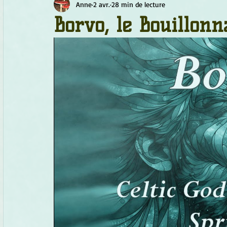
Anne
2 avr.
28 min de lecture
Chamanisme
Champignons
Conscience
Continu
Borvo, le Bouillonn
Fleurs
Fleurs de Bach
Géométrie sacrée
Guide
Objets de pouvoir
Ogham
Petit Peuple
Plantes