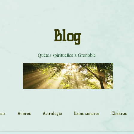
les de tambour
Mystères du Cobra
Danse Tarot
Tradition celti
Blog
Quêtes spirituelles à Grenoble
oir
Arbres
Astrologie
Bains sonores
Chakras