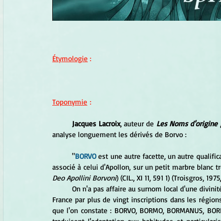
Étymologie
 :
Toponymie
 :
Jacques Lacroix
, auteur de 
Les Noms d'origine g
analyse longuement les dérivés de Borvo :
	"
BORVO
 est une autre facette, un autre qualifi
Deo Apollini Borvoni
) (CIL., XI 11, 591 1) (Troisgros, 197
	On n'a pas affaire au surnom local d'une divinité topique, mais bien à l'appellation d'un dieu majeur, connu en 
France par plus de vingt inscriptions dans les région
que l'on constate : BORVO, BORMO, BORMANUS, BORBA