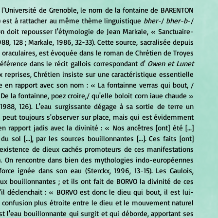
) est à rattacher au même thème linguistique
 bher-
/ 
bher-b
-/ 
on doit repousser l'étymologie de Jean Markale, « Sanctuaire-
88, 128 ; Markale, 1986, 32-33). Cette source, sacralisée depuis 
des siècles, et reliée à des traditions guérisseuses et oraculaires, est évoquée dans le roman de Chrétien de Troyes 
 référence dans le récit gallois correspondant d' 
Owen et Lunet 
eux reprises, Chrétien insiste sur une caractéristique essentielle 
 en rapport avec son nom : « La fontainne verras qui bout, / 
De la fontainne, poez croire,/ qu'elle boloit corn iaue chaude » 
 1988, 126). L'eau surgissante dégage à sa sortie de terre un 
ui peut toujours s'observer sur place, mais qui est évidemment 
pport jadis avec la divinité : « Nos ancêtres [ont] été [...] 
sol [...], par les sources bouillonnantes [...]. Ces faits [ont] 
 l'existence de dieux cachés promoteurs de ces manifestations 
5). On rencontre dans bien des mythologies indo-européennes 
rce ignée dans son eau (Sterckx, 1996, 13-15). Les Gaulois, 
 bouillonnantes ; et ils ont fait de BORVO la divinité de ces 
l déclenchait : « BORVO est donc le dieu qui bout, il est lui-
 confusion plus étroite entre le dieu et le mouvement naturel 
st l'eau bouillonnante qui surgit et qui déborde, apportant ses 