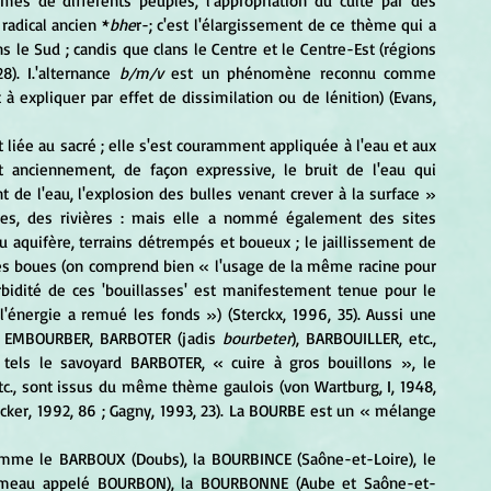
smes de différents peuples, l'appropriation du culte par des 
radical ancien *
bhe
r-; c'est l'élargissement de ce thème qui a 
s le Sud ; candis que clans le Centre et le Centre-Est (régions 
8). I.'alternance 
b/m/v
 est un phénomène reconnu comme 
à expliquer par effet de dissimilation ou de lénition) (Evans, 
 liée au sacré ; elle s'est couramment appliquée à l'eau et aux 
t anciennement, de façon expressive, le bruit de l'eau qui 
 de l'eau, l'explosion des bulles venant crever à la surface » 
rces, des rivières : mais elle a nommé également des sites 
u aquifère, terrains détrempés et boueux ; le jaillissement de 
es boues (on comprend bien « l'usage de la même racine pour 
rbidité de ces 'bouillasses' est manifestement tenue pour le 
'énergie a remué les fonds ») (Sterckx, 1996, 35). Aussi une 
 EMBOURBER, BARBOTER (jadis 
bourbeter
), BARBOUILLER, etc., 
, tels le savoyard BARBOTER, « cuire à gros bouillons », le 
., sont issus du même thème gaulois (von Wartburg, I, 1948, 
ecker, 1992, 86 ; Gagny, 1993, 23). La BOURBE est un « mélange 
hameau appelé BOURBON), la BOURBONNE (Aube et Saône-et-