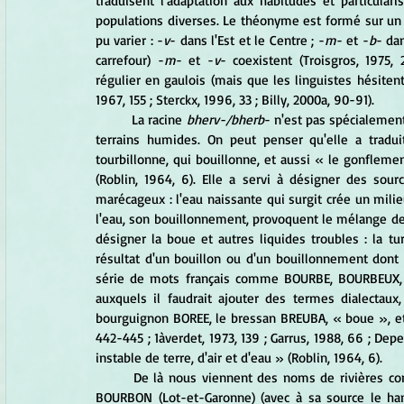
traduisent l'adaptation aux habitudes et particulari
populations diverses. Le théonyme est formé sur un 
pu varier : -
v
- dans l'Est et le Centre ; -
m
- et -
b
- dan
carrefour) -
m
- et -
v
- coexistent (Troisgros, 1975, 2
régulier en gaulois (mais que les linguistes hésitent 
1967, 155 ; Sterckx, 1996, 33 ; Billy, 2000a, 90-91).
	La racine 
bherv-/bherb
- n'est pas spécialement
terrains humides. On peut penser qu'elle a tradui
tourbillonne, qui bouillonne, et aussi « le gonflement
(Roblin, 1964, 6). Elle a servi à désigner des sou
marécageux : l'eau naissante qui surgit crée un milie
l'eau, son bouillonnement, provoquent le mélange d
désigner la boue et autres liquides troubles : la tu
résultat d'un bouillon ou d'un bouillonnement dont l
série de mots français comme BOURBE, BOURBEUX,
auxquels il faudrait ajouter des termes dialectaux
bourguignon BOREE, le bressan BREUBA, « boue », etc
442-445 ; 1àverdet, 1973, 139 ; Garrus, 1988, 66 ; Dep
instable de terre, d'air et d'eau » (Roblin, 1964, 6).
	De là nous viennent des noms de rivières comme le BARBOUX (Doubs), la BOURBINCE (Saône-et-Loire), le 
BOURBON (Lot-et-Garonne) (avec à sa source le 