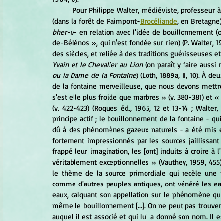
	Pour Philippe Walter, médiéviste, professeur à l'Université de Grenoble, le nom de la fontaine de BARENTON 
(dans la forêt de Paimpont-
Brocéliande
, en Bretagne
bher-v
- en relation avec l'idée de bouillonnement (
de-Bélénos », qui n'est fondée sur rien) (P. Walter, 19
Yvain et le Chevalier au Lion
 (on paraît y faire aussi
ou la Dame de la Fontaine
) (Loth, 1889a, II, 10). À d
de la fontaine merveilleuse, que nous devons mettre
s'est elle plus froide que marbres » (v. 380-381) et « 
(v. 422-423) (Roques éd., 1965, 12 et 13-14 ; Walter,
principe actif ; le bouillonnement de la fontaine - q
dû à des phénomènes gazeux naturels - a été mis en ra
fortement impressionnés par les sources jaillissant du 
frappé leur imagination, les [ont] induits à croire à
véritablement exceptionnelles » (Vauthey, 1959, 45
le thème de la source primordiale qui recèle une fo
comme d'autres peuples antiques, ont vénéré les eaux
eaux, calquant son appellation sur le phénomène qu'i
même le bouillonnement [...]. On ne peut pas trouver
auquel il est associé et qui lui a donné son nom. Il e