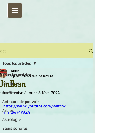
ost
Tous les articles
Anne
Tous les articles
1 janv. 2019
5 min de lecture
Uinllean
Alchimie
ernière mise à jour :
Ancêtres
8 févr. 2024
Animaux de pouvoir
https://www.youtube.com/watch?
Arbres
v=rf2w74YiCs4
Astrologie
Bains sonores