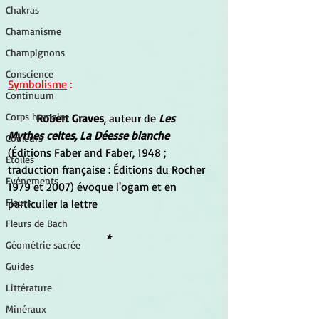
Chakras
Chamanisme
Champignons
Conscience
Symbolisme
 :
Continuum
Corps humain
Robert Graves
, auteur de 
Les 
Mythes celtes, La Déesse blanche
Couleurs
(Éditions Faber and Faber, 1948 ; 
Etoiles
traduction française : Éditions du Rocher 
Evénements
1979 et 2007) évoque l'ogam et en 
Fleurs
particulier la lettre 
Fleurs de Bach
*
Géométrie sacrée
Guides
Littérature
Minéraux