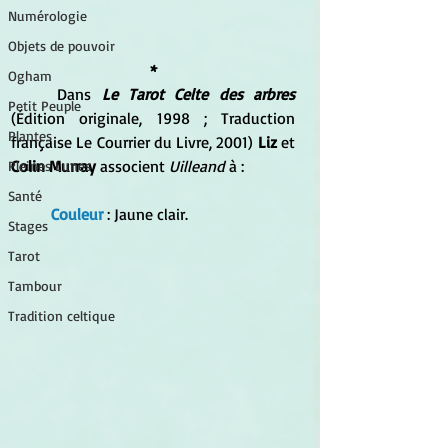
Numérologie
Objets de pouvoir
*
Ogham
	Dans 
Le Tarot Celte des arbres
Petit Peuple
(Édition originale, 1998 ; Traduction 
Plantes
française Le Courrier du Livre, 2001) 
Liz
 et 
Colin Murray
 associent
 Uilleand
 à :
Pleines Lunes
Santé
Couleur
: Jaune clair.
Stages
Tarot
Tambour
Tradition celtique