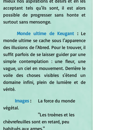
mieux nos aspirations et désirs et en les 
acceptant tels qu'ils sont, il est alors 
possible de progresser sans honte et 
surtout sans mensonge.
Monde ultime de Keugant 
: 
Le 
monde ultime se cache sous l’apparence 
des illusions de l'Abred. Pour le trouver, il 
suffit parfois de se laisser guider par une 
simple contemplation : une fleur, une 
vague, un ciel en mouvement. Derrière le 
voile des choses visibles s'étend un 
domaine infini, plein de lumière et de 
vérité.
Images
 :
	La force du monde 
végétal.
			"Les troènes et les 
chèvrefeuilles sont en retard, peu 
habitués aux armes."