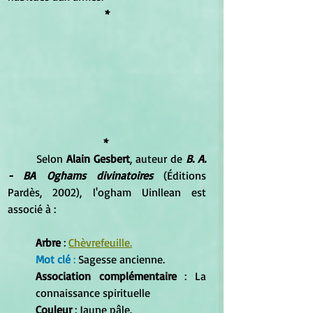
*
* 
	Selon 
Alain Gesbert
, auteur de 
B. A. 
- BA Oghams divinatoires
 (Éditions 
Pardès, 2002), l'ogham Uinllean est 
associé à :
Arbre
 : 
Chèvrefeuille.
Mot clé
 :
 Sagesse ancienne.
Association complémentaire
 : La 
connaissance spirituelle
Couleur
 : Jaune pâle.