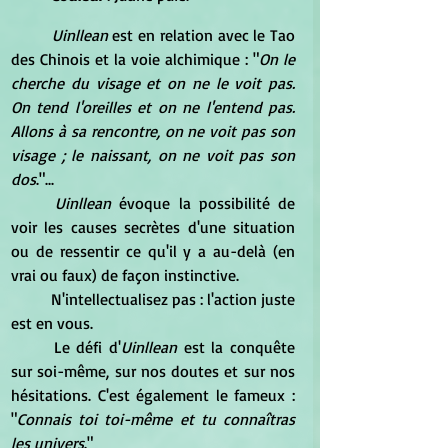
Uinllean
 est en relation avec le Tao 
des Chinois et la voie alchimique : "
On le 
cherche du visage et on ne le voit pas. 
On tend l'oreilles et on ne l'entend pas. 
Allons à sa rencontre, on ne voit pas son 
visage ; le naissant, on ne voit pas son 
dos
."...
Uinllean 
évoque la possibilité de 
voir les causes secrètes d'une situation 
ou de ressentir ce qu'il y a au-delà (en 
vrai ou faux) de façon instinctive.
	N'intellectualisez pas : l'action juste 
est en vous.
	Le défi d'
Uinllean
 est la conquête 
sur soi-même, sur nos doutes et sur nos 
hésitations. C'est également le fameux : 
"
Connais toi toi-même et tu connaîtras 
les univers
."