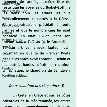
moments de l'année, au même titre, du 
Numérologie
reste, que les voyelles du Boibel-Loth. Je 
Objets de pouvoir
les tiens pour les arbres les plus 
Ogham
particulièrement consacrés à la Déesse 
Blanche puisqu'elle présidait à toute 
Petit Peuple
l'année et que le nombre cinq lui était 
Plantes
consacré. En effet, Gwion, dans son 
Pleines Lunes
poème
 Kadeir Taliesin 
(
« le Fauteuil de 
Santé
Taliesin »), ce fameux fauteuil qu'il 
réclamait en qualité de Premier Poète 
Stages
des Galles après avoir confondu Heinin et 
Tarot
les autres bardes, décrit le chaudron 
Tambour
d'inspiration, le chaudron de Cerridwen, 
Tradition celtique
comme  :
Doux chaudron des cinq arbres 
(1)
	En Crète, en Grèce et sur les côtes 
orientales de la Méditerranée, les arbres 
sacrés sont généralement représentés 