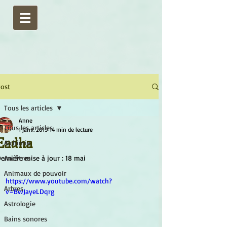
ost
Tous les articles
Anne
Tous les articles
1 janv. 2019
14 min de lecture
Eadha
Alchimie
ernière mise à jour :
Ancêtres
18 mai
Animaux de pouvoir
https://www.youtube.com/watch?
Arbres
v=BwJayeLDqrg
Astrologie
Bains sonores