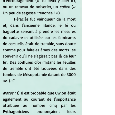
d'encouragement (« Tu peux y aller »), 
ou un rameau de noisetier, un 
collen
 (« 
Un peu de sagesse : renonce ! »).
	Héraclès fut vainqueur de la mort 
et, dans l'ancienne Irlande, le fé ou 
baguette servant à prendre les mesures 
du cadavre et utilisée par les fabricants 
de cercueils, était de tremble, sans doute 
comme pour faireles âmes des morts  se 
souvenir qu'il ne s'agissait pas là de leur 
fin. Des coiffures d'or imitant les feuilles 
de tremble ont été trouvées dans des 
tombes de Mésopotamie datant de 3000 
av. J.-C.
Notes :
 1) Il est probable que Gwion était 
également au courant de l'importance 
attribuée au nombre cinq par les 
Pythagoriciens prononçaient leurs 