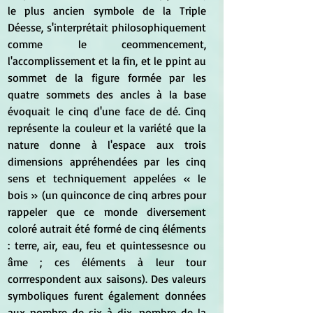
le plus ancien symbole de la Triple 
Déesse, s'interprétait philosophiquement 
comme le ceommencement, 
l'accomplissement et la fin, et le ppint au 
sommet de la figure formée par les 
quatre sommets des ancles à la base 
évoquait le cinq d'une face de dé. Cinq 
représente la couleur et la variété que la 
nature donne à l'espace aux trois 
dimensions appréhendées par les cinq 
sens et techniquement appelées 
« le 
bois » (un quinconce de cinq arbres pour 
rappeler que ce monde diversement 
coloré autrait été formé de cinq éléments 
: terre, air, eau, feu et quintessesnce ou 
âme ; ces éléments à leur tour 
corrrespondent aux saisons). Des valeurs 
symboliques furent également données 
aux nombre de six à dix, nombre de la 