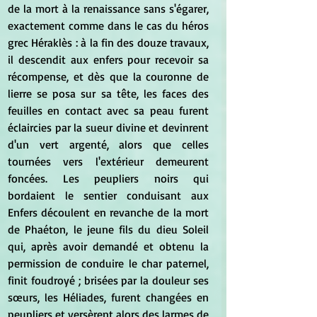
de la mort à la renaissance sans s'égarer, 
exactement comme dans le cas du héros 
grec Héraklès : à la fin des douze travaux, 
il descendit aux enfers pour recevoir sa 
récompense, et dès que la couronne de 
lierre se posa sur sa tête, les faces des 
feuilles en contact avec sa peau furent 
éclaircies par la sueur divine et devinrent 
d'un vert argenté, alors que celles 
tournées vers l'extérieur demeurent 
foncées. Les peupliers noirs qui 
bordaient le sentier conduisant aux 
Enfers découlent en revanche de la mort 
de Phaéton, le jeune fils du dieu Soleil 
qui, après avoir demandé et obtenu la 
permission de conduire le char paternel, 
finit foudroyé ; brisées par la douleur ses 
sœurs, les Héliades, furent changées en 
peupliers et versèrent alors des larmes de 