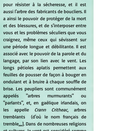
pour résister à la sécheresse, et il est 
aussi l'arbre des fabricants de boucliers. Il 
a ainsi le pouvoir de protéger de la mort 
et des blessures, et de s'interposer entre 
vous et les problèmes séculiers que vous 
craignez, même ceux qui sévissent sur 
une période longue et débilitante. Il est 
associé avec le pouvoir de la parole et du 
langage, par son lien avec le vent. Les 
longs pétioles aplatis permettent aux 
feuilles de pousser de façon à bouger en 
ondulant et à bruire à chaque souffle de 
brise. Les peupliers sont communément 
appelés "arbres murmurants" ou 
"parlants", et, en gaélique irlandais, on 
les appelle 
Crann Critheac
, arbres 
tremblants  (d'où le nom français de 
tremble,,,,]. Dans de nombreuses religions 
et cultures, le vent est considéré comme 