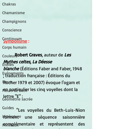
Chakras
Chamanisme
Champignons
Conscience
Continuum
Symbolisme
 : 
Corps humain
Robert Graves
, auteur de 
Les 
Couleurs
Mythes celtes, La Déesse 
Etoiles
blanche
 (Éditions Faber and Faber, 1948 
Evénements
; traduction française : Éditions du 
Fleurs
Rocher 1979 et 2007) évoque l'ogam et 
en particulier les cinq voyelles dont la 
Fleurs de Bach
lettre "E" :
Géométrie sacrée
Guides
	"Les voyelles du Beth-Luis-Nion 
Littérature
forment une séquence saisonnière 
complémentaire et représentent des 
Minéraux