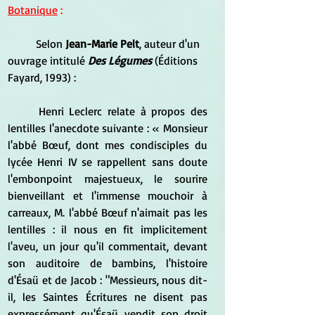
Botanique
 :
	Selon
 Jean-Marie Pelt
, auteur d'un 
ouvrage intitulé 
Des Légumes
 (Éditions 
Fayard, 1993) :
	Henri Leclerc relate à propos des 
lentilles l'anecdote suivante : « Monsieur 
l'abbé Bœuf, dont mes condisciples du 
lycée Henri IV se rappellent sans doute 
l'embonpoint majestueux, le sourire 
bienveillant et l'immense mouchoir à 
carreaux, M. l'abbé Bœuf n'aimait pas les 
lentilles : il nous en fit implicitement 
l'aveu, un jour qu'il commentait, devant 
son auditoire de bambins, l'histoire 
d'Ésaü et de Jacob : "Messieurs, nous dit-
il, les Saintes Écritures ne disent pas 
expressément qu'Ésaü vendit son droit 