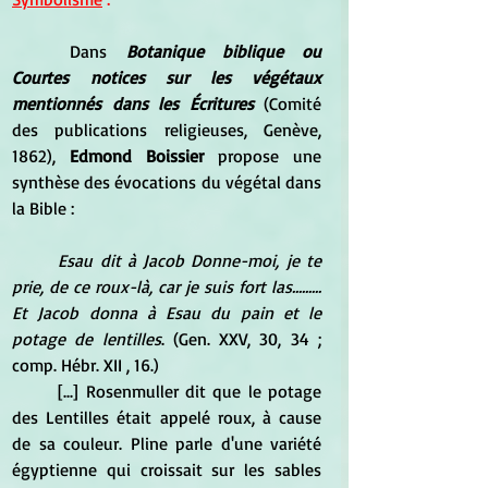
	Dans 
Botanique biblique ou 
Courtes notices sur les végétaux 
mentionnés dans les Écritures
 (Comité 
des publications religieuses, Genève, 
1862), 
Edmond Boissier 
propose une 
synthèse des évocations du végétal dans 
la Bible :
Esau dit à Jacob Donne-moi, je te 
prie, de ce roux-là, car je suis fort las......... 
Et Jacob donna à Esau du pain et le 
potage de lentilles
. (Gen. XXV, 30, 34 ; 
comp. Hébr. XII , 16.)
	[...] Rosenmuller dit que le potage 
des Lentilles était appelé roux, à cause 
de sa couleur. Pline parle d'une variété 
égyptienne qui croissait sur les sables 