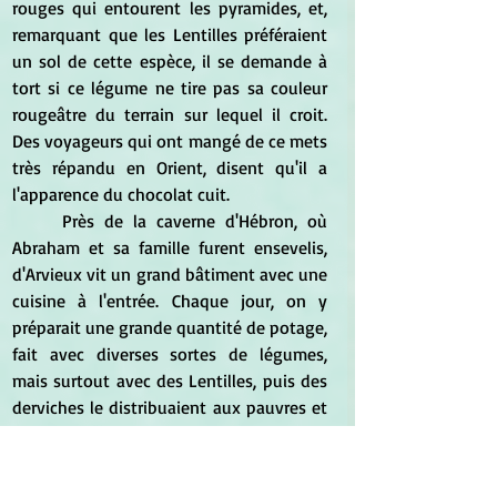
rouges qui entourent les pyramides, et, 
remarquant que les Lentilles préféraient 
un sol de cette espèce, il se demande à 
tort si ce légume ne tire pas sa couleur 
rougeâtre du terrain sur lequel il croit. 
Des voyageurs qui ont mangé de ce mets 
très répandu en Orient, disent qu'il a 
l'apparence du chocolat cuit.
	Près de la caverne d'Hébron, où 
Abraham et sa famille furent ensevelis, 
d'Arvieux vit un grand bâtiment avec une 
cuisine à l'entrée. Chaque jour, on y 
préparait une grande quantité de potage, 
fait avec diverses sortes de légumes, 
mais surtout avec des Lentilles, puis des 
derviches le distribuaient aux pauvres et 
aux voyageurs, en souvenir de ce qui se 
passa entre Esau et Jacob. Dans la Haute-
Égypte, près des cataractes du Nil, on fait 