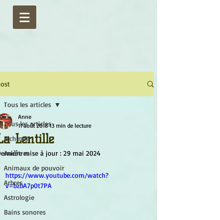
ost
Tous les articles
Anne
Tous les articles
11 août 2018
13 min de lecture
La Lentille
Alchimie
ernière mise à jour :
Ancêtres
29 mai 2024
Animaux de pouvoir
https://www.youtube.com/watch?
Arbres
v=bzbA7p0t7PA
Astrologie
Bains sonores