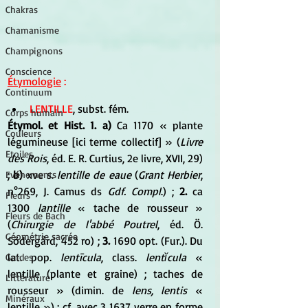
Chakras
Chamanisme
Champignons
Conscience
Étymologie
 :
Continuum
LENTILLE
, subst. fém. 
Corps humain
Étymol. et Hist. 1. a)
 Ca 1170 « plante 
Couleurs
légumineuse [ici terme collectif] » (
Livre 
Etoiles
des Rois
, éd. E. R. Curtius, 2e livre, XVII, 29) 
; 
b) 
xve s. 
lentille de eaue
 (
Grant Herbier
, 
Evénements
n°269, J. Camus ds 
Gdf. Compl
.) ;
 2.
 ca 
Fleurs
1300 
lantille
 « tache de rousseur » 
Fleurs de Bach
(
Chirurgie de l'abbé Poutrel
, éd. Ö. 
Géométrie sacrée
Södergård, 452 ro) ;
 3.
 1690 opt. (Fur.). Du 
lat. pop. 
lentīcula
, class. 
lentĭcula
 « 
Guides
lentille (plante et graine) ; taches de 
Littérature
rousseur » (dimin. de
 lens, lentis
 « 
Minéraux
lentille ») ; cf. avec 3 1637 verre en forme 