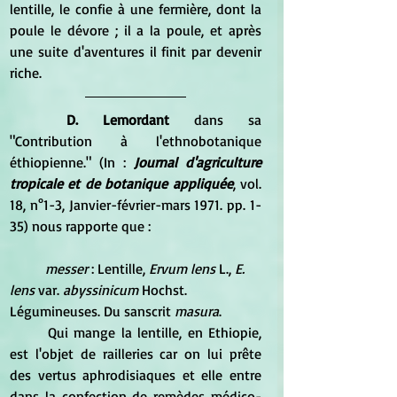
lentille, le confie à une fermière, dont la 
poule le dévore ; il a la poule, et après 
une suite d'aventures il finit par devenir 
riche.
D. Lemordant 
dans sa 
"Contribution à l'ethnobotanique 
éthiopienne." (In :
 Journal d'agriculture 
tropicale et de botanique appliquée
, vol. 
18, n°1-3, Janvier-février-mars 1971. pp. 1-
35) nous rapporte que :
messer 
: Lentille, 
Ervum lens 
L., 
E. 
lens
 var. 
abyssinicum 
Hochst. 
Légumineuses. Du sanscrit
 masura
. 
	Qui mange la lentille, en Ethiopie, 
est l'objet de railleries car on lui prête 
des vertus aphrodisiaques et elle entre 
dans la confection de remèdes médico-