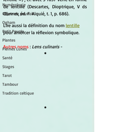
Numérologie
de lentille (Descartes, Dioptrique, V ds 
Œuvres, éd. F. Alquié, t. 1, p. 686).
Objets de pouvoir
Ogham
Lire aussi la définition du nom 
lentille
Petit Peuple
pour amorcer la réflexion symbolique.
Plantes
Autres noms 
: 
Lens culinaris 
-
Pleines Lunes
*
Santé
Stages
Tarot
Tambour
Tradition celtique
*