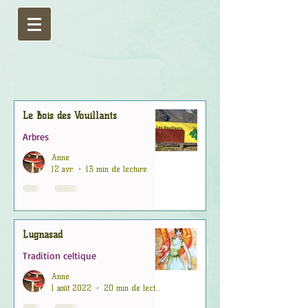
Le Bois des Vouillants
Arbres
Anne
12 avr.
13 min de lecture
Lugnasad
Tradition celtique
Anne
1 août 2022
20 min de lecture