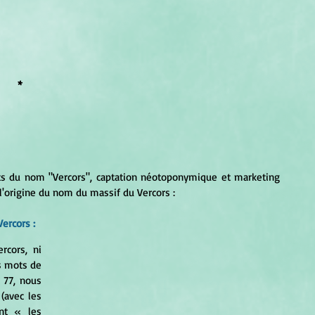
*
s du nom "Vercors", captation néotoponymique et marketing 
 l'origine du nom du massif du Vercors :
ercors :
rcors, ni 
s mots de 
 77, nous 
 (avec les 
ant « les 