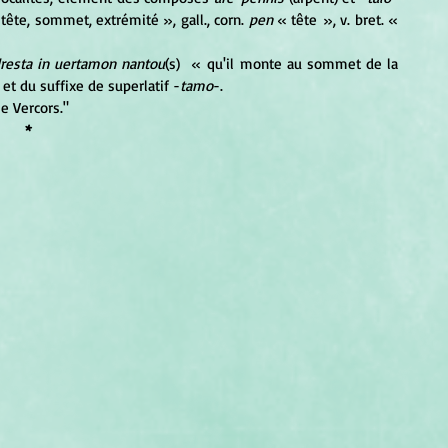
 tête, sommet, extrémité », gall., corn. 
pen 
« tête
», v. bret. « 
resta in uertamon nantou
(s) 
 « qu'il monte au sommet de la 
) et du suffixe de superlatif -
tamo
-. 
le Vercors."
*