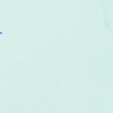
um
Corps humain
Couleurs
Etoiles
Evénements
s
Littérature
Minéraux
Numérologie
s
Pleines Lunes
Santé
Stages
Tarot