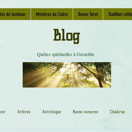
les de tambour
Mystères du Cobra
Danse Tarot
Tradition celti
Blog
Quêtes spirituelles à Grenoble
oir
Arbres
Astrologie
Bains sonores
Chakras