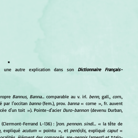
*
e une autre explication dans son 
Dictionnaire Français-
ropre 
Bannus, Banna
... comparable au v. irl. 
benn
, gall., 
corn
., 
 par l'occitan 
banno
 (fem.), prov.
 banna
 « corne
», fr. auvent 
cée d'un toit
»). Pointe-d'acier 
Duro-bannon
 (devenu Durban, 
 (Clermont-Ferrand L-136) : ]
ron. pennon. sindi
... 
« la tête de 
m
, expliqué
 acutum
 « pointu
», et 
pen(n)is,
 expliqué 
caput 
« 
localités, élément des composés
 are-pennis
 (arpent) et *
talo-