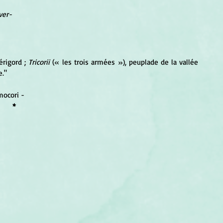
ver-
rigord ; 
Tricorii
 (« les trois armées »), peuplade de la vallée 
e."
mocori -
*