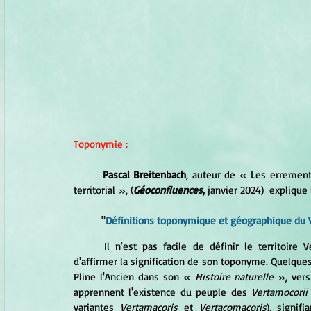
Toponymie
 :
Pascal Breitenbach
, auteur de « 
Les errement
territorial
 », (
Géoconfluences
,
 janvier 2024)  explique
	"
Définitions toponymique et géographique du V
Il n'est pas facile de définir le territoire Ve
d'affirmer la signification de son 
toponyme
. Quelque
Pline l'Ancien dans son «
 Histoire naturelle 
», vers
apprennent l'existence du peuple des 
Vertamocorii
variantes 
Vertamacoris
 et 
Vertacomacoris
), signifi