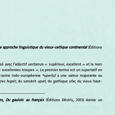
ne approche linguistique du vieux-celtique continental
(Éditions 
é avec l'adjectif 
uertamos
 « supérieur, excellent » et le nom 
 « armée, troupe » ; il se traduit par « excellentes troupes ». Le premier terme est un superlatif en 
 racine indo-européenne 
*uper(o)
 a une valeur majorante ou 
grec 
hupér
, du sanskrit 
upari
, du gothique 
ufar
, du vieux-haut-
es, Du gaulois au français
(Éditions DésIris, 2013) donne un 