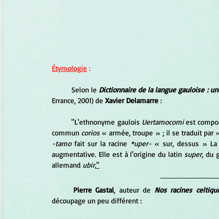
Étymologie
 :
	Selon le
Dictionnaire de la langue gauloise : u
Errance, 2001) de 
Xavier Delamarre
 :
	"
L'ethnonyme gaulois 
Uertamocomi
 est compos
commun 
corios
-tamo
 fait sur la racine 
*uper-
 « sur, dessus » La
augmentative. Elle est à l'origine du latin 
super
, du 
allemand 
ubir
."
Pierre Gastal
, auteur de 
Nos racines celtiqu
découpage un peu différent :