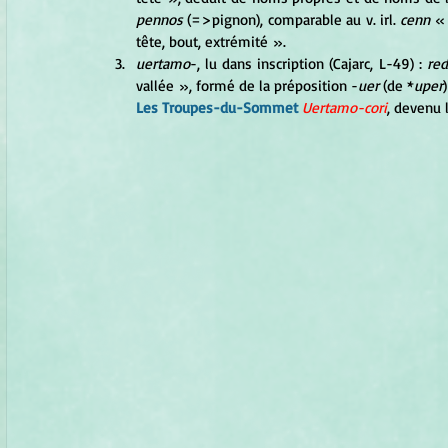
pennos
 (=>pignon), comparable au v. irl. 
cenn
 «
tête, bout, extrémité
».
uertamo
-, lu dans inscription (Cajarc, L-49) : 
red
vallée
», formé de la préposition -
uer
 (de *
uper
Les Troupes-du-Sommet
Uertamo-cori
, devenu 