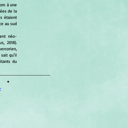
nom à une 
lées de la 
 étaient 
ce au sud 
, 2018). 
rcorien, 
ait qu'il 
itants du 
*
c