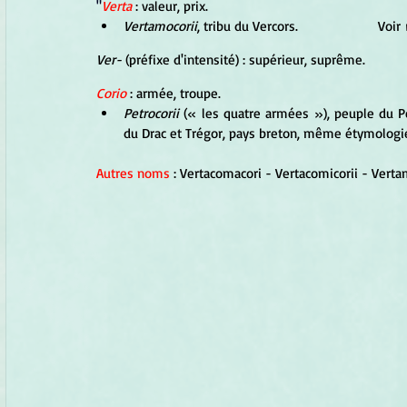
"
Verta
: valeur, prix.
Vertamocorii
, tribu du Vercors.                      Voir
 
Ver-
 (préfixe d'intensité) : supérieur, suprême.
Corio 
: armée, troupe.
Petrocorii
 (
« les quatre armées »), peuple du Pé
du Drac et Trégor, pays breton, même étymologi
Autres noms
 : 
Vertacomacori - Vertacomicorii - 
Verta