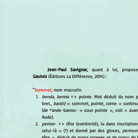
	Jean-Paul Savignac
, quant à lui, propos
Gaulois
(Éditions La Différence, 2014) :
"
Sommet
, nom masculin.
benda, benna
 => pointe. Mot déduit du nom p
bret., 
ban(n) 
« sommet, pointe, corne
» continué
(de *ande-banno- « sous pointe
», soit « avan
Aude).
penno
- => tête (extrémité), lu dans inscription
celui-là » (?) et donné par des gloses, 
pennu
tête
», déduit de noms propres et de noms de 