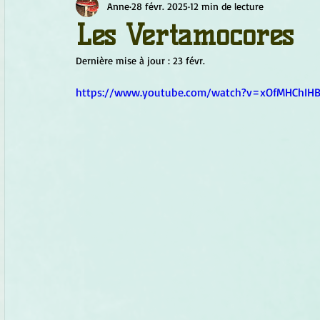
Anne
28 févr. 2025
12 min de lecture
Chamanisme
Champignons
Conscience
Continu
Les Vertamocores
Dernière mise à jour :
23 févr.
Fleurs
Fleurs de Bach
Géométrie sacrée
Guide
https://www.youtube.com/watch?v=xOfMHChIHB
Objets de pouvoir
Ogham
Petit Peuple
Plantes