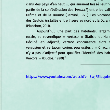
clans des pays d'en haut », qui auraient laissé leur 
partie de la confédération des 
Voconcii
, entre les val
Drôme et de la Bourne (Barruol, 1975). Les Voconces
des Gaulois installés entre l'Isère au nord et la Duran
(Planchon, 2011). 
	Aujourd'hui, une part des habitants, largement néo-
rurale, se revendique « vertaco » (Baticle et Hanus
Décliné en adjectif, vertaco concurrence alors ve
vercusien et vertacomicorien, peu usités : « Chacun s
n'y a pas d'adjectif pour qualifier l'identité des hab
Vercors » (Duclos, 1990)."
https://www.youtube.com/watch?v=BwjR5iaquh