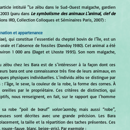
 article intitulé "Le zébu dans le Sud-Ouest malgache, gardien 
 2003 (paru dans 
Le symbolisme des animaux L'animal, clef de 
tions IRD, Collection Colloques et Séminaires Paris, 2007) :
ination et appartenance
rale et l’absence de fossiles (Dandoy 1980). Cet animal a été 
introduit par l’homme à partir de l’Afrique, il y a environ 1 000 ans (Daget et Lhoste 1995). Son nom malgache, 
urs bara ont une connaissance très fine de leurs animaux, en 
tiques physiques individuelles. L’individu zébu se distingue par 
 l’âge, le sexe, la couleur de la robe, la forme des cornes. À 
reilles par le propriétaire. Ces critères de distinction, qui 
ifs, nous renseignent, en fait, sur le rapport que l’homme 
 sa robe “poil de bœuf” 
volon’aomby
, mais aussi “robe”, 
euses sont décrites avec une grande précision. Les Bara 
acement, la taille et la répartition des taches présentes. Ces 
 rouge-fauve, blanc, beige-gris). Par exemple : 