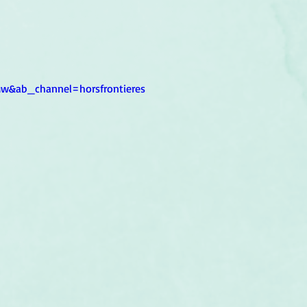
um
Corps humain
Couleurs
Etoiles
Evénements
s
Littérature
Minéraux
Numérologie
w&ab_channel=horsfrontieres
Pleines Lunes
Santé
Stages
Tarot