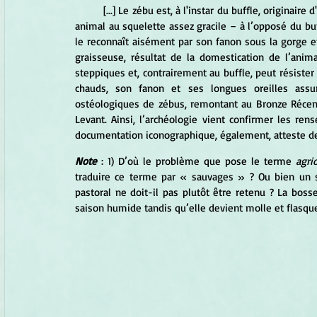
	[...] Le zébu est, à l'instar du buffle, origina
animal au squelette assez gracile – à l’opposé du bu
le reconnaît aisément par son fanon sous la gorge e
graisseuse, résultat de la domestication de l’anim
steppiques et, contrairement au buffle, peut résister 
chauds, son fanon et ses longues oreilles assur
ostéologiques de zébus, remontant au Bronze Récent
Levant. Ainsi, l’archéologie vient confirmer les rens
documentation iconographique, également, atteste de 
Note
 : 1) D’où le problème que pose le terme 
agrio
traduire ce terme par « sauvages » ? Ou bien un 
pastoral ne doit-il pas plutôt être retenu ? La boss
saison humide tandis qu’elle devient molle et flasque