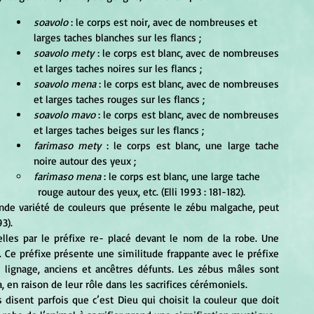
soavolo
 : le corps est noir, avec de nombreuses et 
larges taches blanches sur les flancs ; 
soavolo mety 
: le corps est blanc, avec de nombreuses 
et larges taches noires sur les flancs ; 
soavolo mena 
: le corps est blanc, avec de nombreuses 
et larges taches rouges sur les flancs ; 
soavolo mavo 
: le corps est blanc, avec de nombreuses 
et larges taches beiges sur les flancs ; 
farimaso mety 
: le corps est blanc, une large tache 
noire autour des yeux ; 
farimaso mena
 : le corps est blanc, une large tache 
                                                                                    rouge autour des yeux, etc. (Elli 1993 : 181-182). 
3). 
. Ce préfixe présente une similitude frappante avec le préfixe 
ignage, anciens et ancêtres défunts. Les zébus mâles sont 
, en raison de leur rôle dans les sacrifices cérémoniels. 