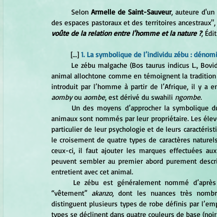
	Selon 
Armelle de Saint-Sauveur
, auteure d'un
des espaces pastoraux et des territoires ancestraux",
voûte de la relation entre l'homme et la nature ?
, Édi
	[...] 
1. La symbolique de l’individu zébu : dénom
	Le zébu malgache (Bos taurus indicus L., Bovidae), qui constitue l’essentiel du cheptel bovin de l’île, est un 
animal allochtone comme en témoignent la tradition o
aomby
 ou 
aombe
, est dérivé du swahili 
ngombe
. 
	Un des moyens d’approcher la symbolique du zébu chez les Bara est de s’intéresser à la façon dont ces 
animaux sont nommés par leur propriétaire. Les éleve
particulier de leur psychologie et de leurs caractéris
le croisement de quatre types de caractères naturels :
ceux-ci, il faut ajouter les marques effectuées aux o
peuvent sembler au premier abord purement descript
entretient avec cet animal. 
	Le zébu est généralement nommé d’après
“vêtement” 
akanzo
, dont les nuances très nombr
distinguent plusieurs types de robe définis par l’empl
types se déclinent dans quatre couleurs de base (noir,