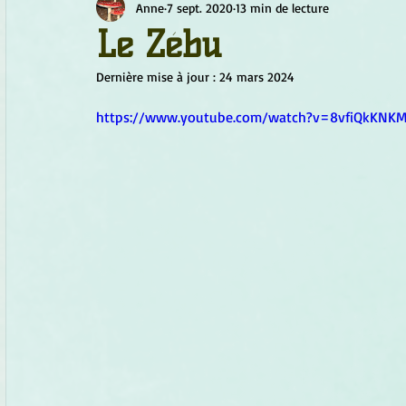
Anne
7 sept. 2020
13 min de lecture
Chamanisme
Champignons
Conscience
Continu
Le Zébu
Dernière mise à jour :
24 mars 2024
Fleurs
Fleurs de Bach
Géométrie sacrée
Guide
https://www.youtube.com/watch?v=8vfiQkKNKM
Objets de pouvoir
Ogham
Petit Peuple
Plantes