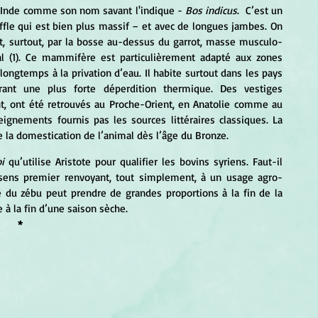
ire d'Inde comme son nom savant l'indique - 
Bos indicus
.  C’est un 
ffle qui est bien plus massif – et avec de longues jambes. On 
t, surtout, par la bosse au-dessus du garrot, masse musculo-
al (1). Ce mammifère est particulièrement adapté aux zones 
longtemps à la privation d’eau. Il habite surtout dans les pays 
ant une plus forte déperdition thermique. Des vestiges 
, ont été retrouvés au Proche-Orient, en Anatolie comme au 
eignements fournis pas les sources littéraires classiques. La 
la domestication de l’animal dès l’âge du Bronze. 
i 
qu’utilise Aristote pour qualifier les bovins syriens. Faut-il 
sens premier renvoyant, tout simplement, à un usage agro-
e du zébu peut prendre de grandes proportions à la fin de la 
 à la fin d’une saison sèche. 
*