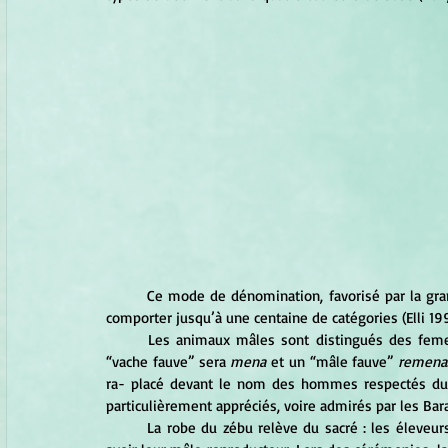
	Ce mode de dénomination, favorisé par la grande variété de couleurs que présente le zébu malgache, peut 
comporter jusqu’à une centaine de catégories (Elli 199
	Les animaux mâles sont distingués des femelles par le préfixe re- placé devant le nom de la robe. Une 
“vache fauve” sera
 mena
 et un “mâle fauve” 
remena
ra- placé devant le nom des hommes respectés du l
particulièrement appréciés, voire admirés par les Bara
	La robe du zébu relève du sacré : les éleveurs disent parfois que c’est Dieu qui choisit la couleur que doit 