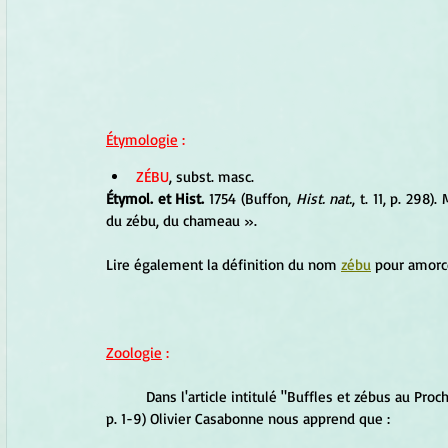
Étymologie
 :
ZÉBU
, subst. masc.
Étymol. et Hist.
 1754 (Buffon, 
Hist. nat.
, t. 11, p. 298)
du zébu, du chameau ».
Lire également la définition du nom 
zébu
 pour amorc
Zoologie
 :
Dans l'article intitulé "Buffles et zébus au Proc
p. 1-9) Olivier Casabonne nous apprend que :