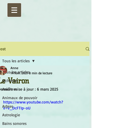
ost
Tous les articles
Anne
Tous les articles
14 févr. 2021
8 min de lecture
Le Vairon
Alchimie
ernière mise à jour :
Ancêtres
6 mars 2025
Animaux de pouvoir
https://www.youtube.com/watch?
Arbres
v=v_DcFTIp-oU
Astrologie
Bains sonores