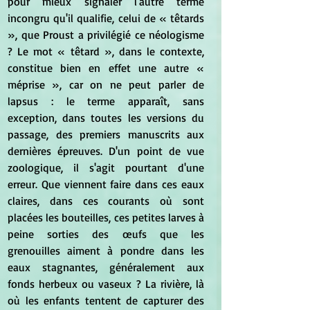
pour mieux signaler l'autre terme 
incongru qu'il qualifie, celui de « têtards 
», que Proust a privilégié ce néologisme 
? Le mot « têtard », dans le contexte, 
constitue bien en effet une autre « 
méprise », car on ne peut parler de 
lapsus : le terme apparaît, sans 
exception, dans toutes les versions du 
passage, des premiers manuscrits aux 
dernières épreuves. D'un point de vue 
zoologique, il s'agit pourtant d'une 
erreur. Que viennent faire dans ces eaux 
claires, dans ces courants où sont 
placées les bouteilles, ces petites larves à 
peine sorties des œufs que les 
grenouilles aiment à pondre dans les 
eaux stagnantes, généralement aux 
fonds herbeux ou vaseux ? La rivière, là 
où les enfants tentent de capturer des 