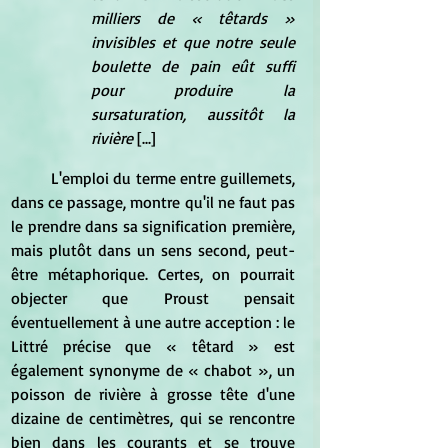
milliers de « têtards » 
invisibles et que notre seule 
boulette de pain eût suffi 
pour produire la 
sursaturation, aussitôt la 
rivière
 [...]
	L'emploi du terme entre guillemets, 
dans ce passage, montre qu'il ne faut pas 
le prendre dans sa signification première, 
mais plutôt dans un sens second, peut-
être métaphorique. Certes, on pourrait 
objecter que Proust pensait 
éventuellement à une autre acception : le 
Littré précise que « têtard » est 
également synonyme de « chabot », un 
poisson de rivière à grosse tête d'une 
dizaine de centimètres, qui se rencontre 
bien dans les courants et se trouve 