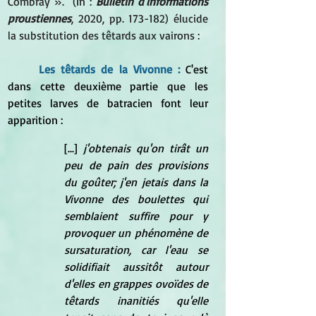
Combray »." (In : 
Bulletin d'informations 
proustiennes
, 2020, pp. 173-182) élucide 
la substitution des têtards aux vairons :
Les têtards de la Vivonne : 
C'est 
dans cette deuxième partie que les 
petites larves de batracien font leur 
apparition :
[...] 
j'obtenais qu'on tirât un 
peu de pain des provisions 
du goûter; j'en jetais dans la 
Vivonne des boulettes qui 
semblaient suffire pour y 
provoquer un phénomène de 
sursaturation, car l'eau se 
solidifiait aussitôt autour 
d'elles en grappes ovoïdes de 
têtards inanitiés qu'elle 