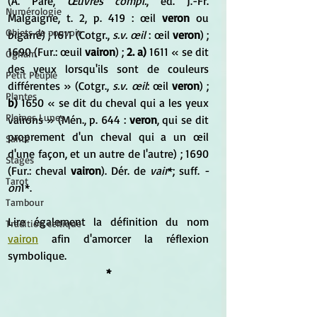
(A. Paré, 
Œuvres compl.
, éd. J.-Fr. 
Numérologie
Malgaigne, t. 2, p. 419 : œil 
veron
 ou 
Objets de pouvoir
bigarré) ; 1611 (Cotgr., 
s.v. œil 
: œil 
veron
) ; 
1690 (Fur.: œuil 
vairon
) ; 
2. a) 
1611 « se dit 
Ogham
des yeux lorsqu'ils sont de couleurs 
Petit Peuple
différentes » (Cotgr., 
s.v. œil
: œil 
veron
) ; 
Plantes
b)
 1650 « se dit du cheval qui a les yeux 
Pleines Lunes
vairons » (Mén., p. 644 : 
veron
, qui se dit 
proprement d'un cheval qui a un œil 
Santé
d'une façon, et un autre de l'autre) ; 1690 
Stages
(Fur.: cheval 
vairon
). Dér. de 
vair
*; suff. 
-
Tarot
on
1*.
Tambour
Lire également la définition du nom 
Tradition celtique
vairon
 afin d'amorcer la réflexion 
symbolique.
*