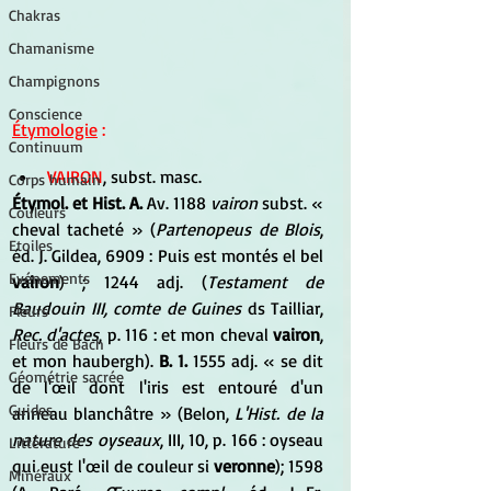
Chakras
Chamanisme
Champignons
Conscience
Étymologie
 :
Continuum
VAIRON
, subst. masc.
Corps humain
Étymol. et Hist. A.
 Av. 1188 
vairon
 subst. « 
Couleurs
cheval tacheté » (
Partenopeus de Blois
, 
Etoiles
éd. J. Gildea, 6909 : Puis est montés el bel 
Evénements
vairon
) ; 1244 adj. (
Testament de 
Baudouin III, comte de Guines
 ds Tailliar, 
Fleurs
Rec. d'actes
, p. 116 : et mon cheval 
vairon
, 
Fleurs de Bach
et mon haubergh). 
B. 1.
 1555 adj. « se dit 
Géométrie sacrée
de l'œil dont l'iris est entouré d'un 
Guides
anneau blanchâtre » (Belon, 
L'Hist. de la 
nature des oyseaux
, III, 10, p. 166 : oyseau 
Littérature
qui eust l'œil de couleur si 
veronne
); 1598 
Minéraux