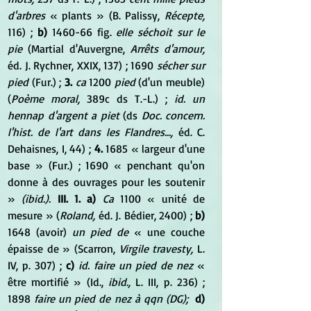
d'arbres
 « plants » (B. Palissy, 
Récepte,
116) ; 
b)
 1460-66 fig. 
elle séchoit sur le 
pie
 (Martial d'Auvergne, 
Arrêts d'amour,
éd. J. Rychner, XXIX, 137) ; 1690 
sécher sur 
pied
 (Fur.) ; 
3.
ca
 1200 
pied
 (d'un meuble) 
(
Poème moral,
 389c ds T.-L.) ; 
id. un 
hennap d'argent a piet
 (ds 
Doc. concern. 
l'hist. de l'art dans les Flandres...,
 éd. C. 
Dehaisnes, I, 44) ; 
4.
 1685 « largeur d'une 
base » (Fur.) ; 1690 « penchant qu'on 
donne à des ouvrages pour les soutenir 
» 
(ibid.).
III. 1. a)
Ca
 1100 « unité de 
mesure » (
Roland,
 éd. J. Bédier, 2400) ; 
b)
1648 (avoir) 
un pied de
 « une couche 
épaisse de » (Scarron, 
Virgile travesty,
 L. 
IV, p. 307) ; 
c)
id. faire un pied de nez
 « 
être mortifié » (Id., 
ibid.,
 L. III, p. 236) ; 
1898 
faire un pied de nez à qqn (DG); 
d)