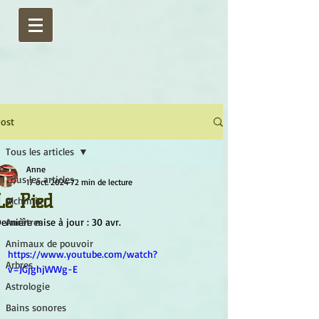
ost
Tous les articles
Anne
Tous les articles
17 oct. 2024
72 min de lecture
Le Pied
Alchimie
ernière mise à jour :
Ancêtres
30 avr.
Animaux de pouvoir
https://www.youtube.com/watch?
Arbres
v=JGjghjWWg-E
Astrologie
Bains sonores