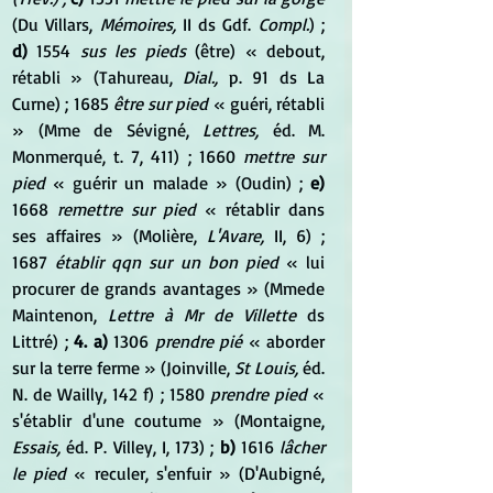
(Du Villars, 
Mémoires,
 II ds Gdf. 
Compl.
) ; 
d)
 1554 
sus les pieds
 (être) « debout, 
rétabli » (Tahureau, 
Dial.,
 p. 91 ds La 
Curne) ; 1685 
être sur pied
 « guéri, rétabli 
» (Mme de Sévigné, 
Lettres,
 éd. M. 
Monmerqué, t. 7, 411) ; 1660 
mettre sur 
pied
 « guérir un malade » (Oudin) ; 
e)
1668 
remettre sur pied
 « rétablir dans 
ses affaires » (Molière, 
L'Avare,
 II, 6) ; 
1687 
établir qqn sur un bon pied
 « lui 
procurer de grands avantages » (Mmede 
Maintenon, 
Lettre à Mr de Villette
 ds 
Littré) ; 
4. a)
 1306 
prendre pié
 « aborder 
sur la terre ferme » (Joinville, 
St Louis,
 éd. 
N. de Wailly, 142 f) ; 1580 
prendre pied
 « 
s'établir d'une coutume » (Montaigne, 
Essais,
 éd. P. Villey, I, 173) ; 
b)
 1616 
lâcher 
le pied
 « reculer, s'enfuir » (D'Aubigné, 