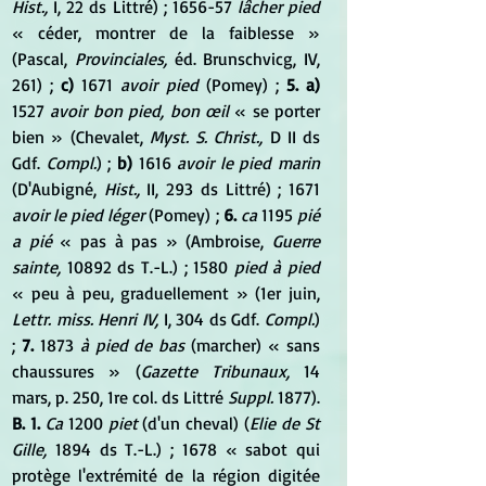
Hist.,
 I, 22 ds Littré) ; 1656-57 
lâcher pied
« céder, montrer de la faiblesse » 
(Pascal, 
Provinciales,
 éd. Brunschvicg, IV, 
261) ; 
c)
 1671 
avoir pied
 (Pomey) ; 
5. a)
1527 
avoir bon pied, bon œil
 « se porter 
bien » (Chevalet, 
Myst. S. Christ.,
 D II ds 
Gdf. 
Compl.
) ; 
b)
 1616 
avoir le pied marin
(D'Aubigné, 
Hist.,
 II, 293 ds Littré) ; 1671 
avoir le pied léger
 (Pomey) ; 
6.
ca
 1195 
pié 
a pié
 « pas à pas » (Ambroise, 
Guerre 
sainte,
 10892 ds T.-L.) ; 1580 
pied à pied
« peu à peu, graduellement » (1er juin, 
Lettr. miss. Henri IV,
 I, 304 ds Gdf. 
Compl.
) 
; 
7.
 1873 
à pied de bas
 (marcher) « sans 
chaussures » (
Gazette Tribunaux,
 14 
mars, p. 250, 1re col. ds Littré 
Suppl.
 1877). 
B. 1.
Ca
 1200 
piet
 (d'un cheval) (
Elie de St 
Gille,
 1894 ds T.-L.) ; 1678 « sabot qui 
protège l'extrémité de la région digitée 