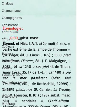
Chakras
Chamanisme
Champignons
Conscience
Étymologie
 :
Continuum
PIED,
 subst. masc.
Corps humain
Étymol. et Hist. I. A. 1. a)
 2e moitié xe s. « 
Couleurs
partie extrême de la jambe de l'homme » 
Etoiles
(
St Léger,
 éd. J. Linskill, 165) ; 1550 
pied 
plat
 (Paré, 
Œuvres,
 éd. J. F. Malgaigne, 1, 
Evénements
308) ; 
b)
ca
 1240 
a sec piet
 (J. de Thuin, 
Fleurs
Jules César,
 35, 17 ds T.-L.) ; 
ca
 1480 
a pié 
Fleurs de Bach
sec la mer passèrent
 (
Mist. Viel 
Géométrie sacrée
Testament,
 éd. J. de Rothschild, 42999) ; 
c)
 1579 
pieds nus
 (R. Garnier, 
La Troade,
Guides
éd. W. Foerster, II, 101) ; 1937 subst. masc. 
Littérature
plur. « sandales » (
Tarif-Album-
Minéraux
Manufrance,
 p. 222 ds Quem. 
DDL
 t. 16) ; 