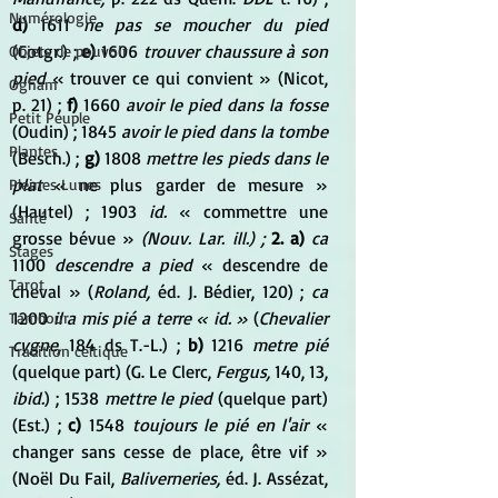
Numérologie
d)
 1611 
ne pas se moucher du pied
(Cotgr.) ; 
e)
 1606 
trouver chaussure à son 
Objets de pouvoir
pied
 « trouver ce qui convient » (Nicot, 
Ogham
p. 21) ; 
f)
 1660 
avoir le pied dans la fosse
Petit Peuple
(Oudin) ; 1845 
avoir le pied dans la tombe
Plantes
(Besch.) ; 
g)
 1808 
mettre les pieds dans le 
plat
 « ne plus garder de mesure » 
Pleines Lunes
(Hautel) ; 1903 
id.
 « commettre une 
Santé
grosse bévue » 
(Nouv. Lar. ill.) ;
2. a)
ca
Stages
1100 
descendre a pied
 « descendre de 
Tarot
cheval » (
Roland,
 éd. J. Bédier, 120) ; 
ca
1200 
il a mis pié a terre « id. »
 (
Chevalier 
Tambour
cygne,
 184 ds T.-L.) ; 
b)
 1216 
metre pié
Tradition celtique
(quelque part) (G. Le Clerc, 
Fergus,
 140, 13, 
ibid.
) ; 1538 
mettre le pied
 (quelque part) 
(Est.) ; 
c)
 1548 
toujours le pié en l'air
 « 
changer sans cesse de place, être vif » 
(Noël Du Fail, 
Baliverneries,
 éd. J. Assézat, 