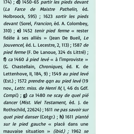
174) ; 
d)
 1450-65 
partir les pieds devant
(
La Farce de Maistre Pathelin,
 éd. 
Holbroock, 595) ; 1623 
sortir les pieds 
devant
 (Sorel, 
Francion,
 éd. A. Colombey, 
310) ; 
e)
 1452 
tenir pied ferme
 « rester 
fidèle à ses alliés » (Jean De Bueil, 
Le 
Jouvencel,
 éd. L. Lecestre, 2, 113) ; 1587 
de 
pied ferme
 (F. De Lanoue, 324 ds Littré) ; 
f)
ca
 1460 
à pied levé
 « à l'improviste » 
(G. Chastellain, 
Chroniques,
 éd. K. de 
Lettenhove, II, 184, 9) ; 1549 
au pied levé
(Est.) ; 1572 
prendre qqn au pied levé
 (19 
nov., 
Lettr. miss. de Henri IV,
 I, 46 ds Gdf. 
Compl.
) ; 
g)
ca
 1480 
ne scay de quel pié 
dancer
 (
Mist. Viel Testament,
 éd. J. de 
Rothschild, 22624) ; 1611 
ne pas savoir sur 
quel pied danser
 (Cotgr.) ; 
h)
 1611 
planté 
sur le pied gauche
 « placé dans une 
mauvaise situation » 
(ibid.) ;
 1962 
se 