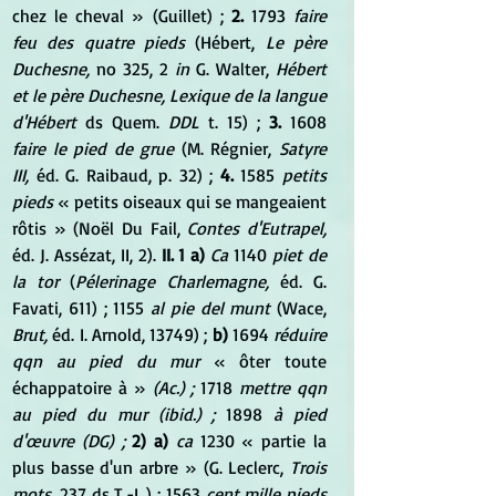
chez le cheval » (Guillet) ; 
2.
 1793 
faire 
feu des quatre pieds
 (Hébert, 
Le père 
Duchesne,
 no 325, 2 
in
 G. Walter, 
Hébert 
et le père Duchesne, Lexique de la langue 
d'Hébert
 ds Quem. 
DDL
 t. 15) ; 
3.
 1608 
faire le pied de grue
 (M. Régnier, 
Satyre 
III,
 éd. G. Raibaud, p. 32) ; 
4.
 1585 
petits 
pieds
 « petits oiseaux qui se mangeaient 
rôtis » (Noël Du Fail, 
Contes d'Eutrapel,
éd. J. Assézat, II, 2). 
II. 1 a)
Ca
 1140 
piet de 
la tor
 (
Pélerinage Charlemagne,
 éd. G. 
Favati, 611) ; 1155 
al pie del munt
 (Wace, 
Brut,
 éd. I. Arnold, 13749) ; 
b)
 1694 
réduire 
qqn au pied du mur
 « ôter toute 
échappatoire à » 
(Ac.) ;
 1718 
mettre qqn 
au pied du mur (ibid.) ;
 1898 
à pied 
d'œuvre (DG) ;
2) a)
ca
 1230 « partie la 
plus basse d'un arbre » (G. Leclerc, 
Trois 
mots,
 237 ds T.-L.) ; 1563 
cent mille pieds 