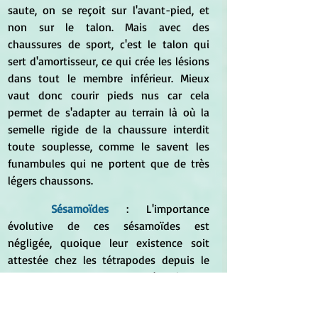
saute, on se reçoit sur l'avant-pied, et 
non sur le talon. Mais avec des 
chaussures de sport, c'est le talon qui 
sert d'amortisseur, ce qui crée les lésions 
dans tout le membre inférieur. Mieux 
vaut donc courir pieds nus car cela 
permet de s'adapter au terrain là où la 
semelle rigide de la chaussure interdit 
toute souplesse, comme le savent les 
funambules qui ne portent que de très 
légers chaussons.
Sésamoïdes
 : L'importance 
évolutive de ces sésamoïdes est 
négligée, quoique leur existence soit 
attestée chez les tétrapodes depuis le 
Permien, il y a 280 millions d'années. Un 
rabbin nommé Ushaia en faisait, en 210 
avant J.-C., le siège de l'âme et l'appelait 