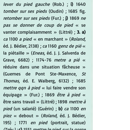
lever du pied gauche
 (Rob.) ; 
i)
 1640 
tomber sur ses pieds
 (Oudin) ; 1685 fig. 
retomber sur ses pieds
 (Fur.) ; 
j)
 1869 
ne 
pas se donner de coup de pied
 « se 
vanter complaisamment » (Littré) ; 
3. a)
ca
 1100 
a pied
 « en marchant » (
Roland,
éd. J. Bédier, 2138) ; 
ca
 1160 
genz de pié
 « 
la piétaille » (
Eneas,
 éd. J. J. Salverda de 
Grave, 6682) ; 1174-76 
metre a pié
 « 
réduire dans une situation fâcheuse » 
(Guernes de Pont Ste-Maxence, 
St 
Thomas,
 éd. E. Walberg, 6132) ; 1685 
mettre qqn à pied
 « lui faire vendre son 
équipage » (Fur.) ; 1869 
être à pied
 « 
être sans travail » (Littré) ; 1898 
mettre à 
pied
 (un salarié) (Guérin) ; 
b)
ca
 1100 
en 
piez
 « debout » (
Roland,
 éd. J. Bédier, 
195) ; 1771 
en pied
 (portrait, statue) 
(Trév.) ;
c)
 1551 
mettre le pied sur la gorge