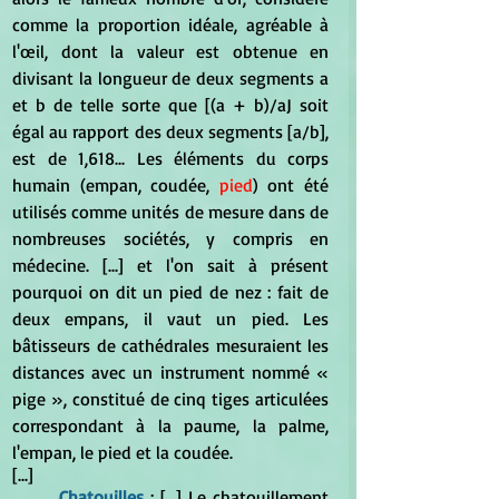
comme la proportion idéale, agréable à 
l'œil, dont la valeur est obtenue en 
divisant la longueur de deux segments a 
et b de telle sorte que [(a + b)/aJ soit 
égal au rapport des deux segments [a/b], 
est de 1,618... Les éléments du corps 
humain (empan, coudée, 
pied
) ont été 
utilisés comme unités de mesure dans de 
nombreuses sociétés, y compris en 
médecine. [...] et l'on sait à présent 
pourquoi on dit un pied de nez : fait de 
deux empans, il vaut un pied. Les 
bâtisseurs de cathédrales mesuraient les 
distances avec un instrument nommé « 
pige », constitué de cinq tiges articulées 
correspondant à la paume, la palme, 
l'empan, le pied et la coudée.
[...]
Chatouilles
 : [...] Le chatouillement 