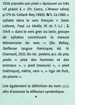
1926 
prendre son pied
 « éprouver un très 
vif plaisir à » (Fr. Carco, 
L'Amour vénal,
p.179 ds Cellard-Rey 1980). 
IV 1.
Ca
 1380 « 
syllabe dans le vers français » (Jean 
Lefevre, 
Trad. La Vieille,
 10 ds T.-L.) ; 
2.
1549 « dans le vers grec ou latin, groupe 
de syllabes constituant la mesure 
élémentaire du vers » (Du Bellay, 
Deffense langue francoyse,
 éd. H. 
Chamard, 262). Du lat. 
pedem,
 acc. de 
pes, 
pedis
 « pied des hommes et des 
animaux », « pied (mesure) », « pied 
(métrique), mètre, vers », « tige de fruit, 
de plante ».
Lire également la définition du nom 
pied
afin d'amorcer la réflexion symbolique.
*