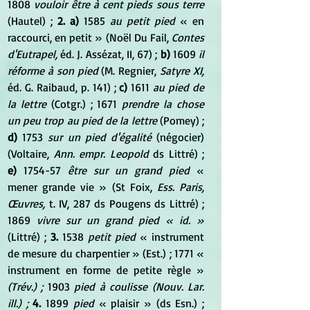
1808 
vouloir être à cent pieds sous terre
(Hautel) ; 
2. a)
 1585 
au petit pied
 « en 
raccourci, en petit » (Noël Du Fail, 
Contes 
d'Eutrapel,
 éd. J. Assézat, II, 67) ; 
b)
 1609 
il 
réforme à son pied
 (M. Regnier, 
Satyre XI,
éd. G. Raibaud, p. 141) ; 
c)
 1611 
au pied de 
la lettre
 (Cotgr.) ; 1671 
prendre la chose 
un peu trop au pied de la lettre
 (Pomey) ; 
d)
 1753 
sur un pied d'égalité
 (négocier) 
(Voltaire, 
Ann. empr. Leopold
 ds Littré) ; 
e)
 1754-57 
être sur un grand pied
 « 
mener grande vie » (St Foix, 
Ess. Paris, 
Œuvres,
 t. IV, 287 ds Pougens ds Littré) ; 
1869 
vivre sur un grand pied « id. »
(Littré) ; 
3.
 1538 
petit pied
 « instrument 
de mesure du charpentier » (Est.) ; 1771 « 
instrument en forme de petite règle » 
(Trév.) ;
 1903 
pied à coulisse (Nouv. Lar. 
ill.) ;
4.
 1899 
pied
 « plaisir » (ds Esn.) ; 