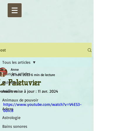
ost
Tous les articles
Anne
Tous les articles
26 nov. 2022
6 min de lecture
Le Palétuvier
Alchimie
ernière mise à jour :
Ancêtres
11 avr. 2024
Animaux de pouvoir
https://www.youtube.com/watch?v=V4ES3-
Arbres
0DIc8
Astrologie
Bains sonores