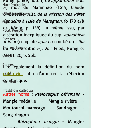
König, p. 159, note 1) de 
appariturier « id. 
Numérologie
»,
 mot du Maranhao (1614, Claude 
Objets de pouvoir
d'Abbeville, 
Hist. de la Mission des Pères 
Capucins à l'Isle de Maragnan,
 fo 179 a/b 
Ogham
ds König, p. 158), lui-même issu, par 
Petit Peuple
altération inexpliquée du tupi 
aparahiwa 
Plantes
« id. »
 (comp. de 
apara
 « courbé » et 
iba
Pleines Lunes
ou 
hiva
 « arbre »). Voir Fried., König et 
FEW
 t. 20, p. 56b.
Santé
Stages
Lire également la définition du nom 
palétuvier
 afin d'amorcer la réflexion 
Tarot
symbolique.
Tambour
Tradition celtique
Autres noms
 : 
Pterocarpus officinalis 
- 
Mangle-médaille - Mangle-rivière - 
Moutouchi-marécage - Sandragon - 
Sang-dragon - 
Rhizophora mangle
 - Mangle-