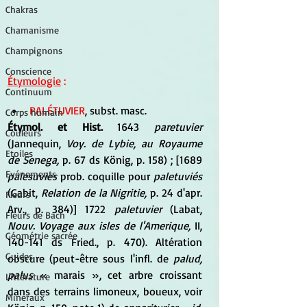
Chakras
Chamanisme
Champignons
Conscience
Étymologie
 :
Continuum
PALÉTUVIER
, subst. masc.
Corps humain
Étymol. et Hist.
 1643 
paretuvier
Couleurs
(Jannequin, 
Voy. de Lybie, au Royaume 
Etoiles
de Senega,
 p. 67 ds König, p. 158) ; [1689 
Evénements
palesuvies
 prob. coquille pour 
paletuviés
(Gabit, 
Relation de la Nigritie,
 p. 24 d'apr. 
Fleurs
Arv., p. 384)] 1722 
paletuvier
 (Labat, 
Fleurs de Bach
Nouv. Voyage aux isles de l'Amerique,
 II, 
Géométrie sacrée
140-141 ds Fried., p. 470). Altération 
Guides
obscure (peut-être sous l'infl. de 
palud, 
palus
 « marais », cet arbre croissant 
Littérature
dans des terrains limoneux, boueux, voir 
Minéraux