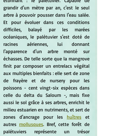
étonnant : le palétuvier. Capable de 
grandir d'un mètre par an, c'est le seul 
arbre à pouvoir pousser dans l'eau salée. 
Et pour évoluer dans ces conditions 
difficiles, balayé par les marées 
océaniques, le palétuvier s'est doté de 
racines aériennes, lui donnant 
l'apparence d'un arbre monté sur 
échasses. De telle sorte que la mangrove 
finit par composer un entrelacs végétal 
aux multiples bienfaits : elle sert de zone 
de frayère et de nursery pour les 
poissons - cent vingt-six espèces dans 
celle du delta du Saloum -, mais fixe 
aussi le sol grâce à ses arbres, enrichit le 
milieu estuarien en nutriments, et sert de 
zones d'ancrage pour les 
huîtres
 et 
autres 
mollusques
. Bref, cette forêt de 
palétuviers représente un trésor 