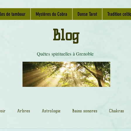
les de tambour
Mystères du Cobra
Danse Tarot
Tradition celti
Blog
Quêtes spirituelles à Grenoble
oir
Arbres
Astrologie
Bains sonores
Chakras