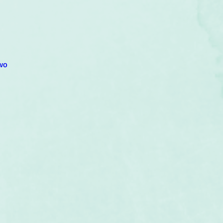
um
Corps humain
Couleurs
Etoiles
Evénements
s
Littérature
Minéraux
Numérologie
wo
Pleines Lunes
Santé
Stages
Tarot