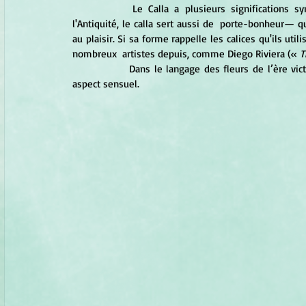
		Le Calla a plusieurs significations symboliques : la pureté, la  sympathie et la beauté. Depuis 
l'Antiquité, le calla sert aussi de  porte-bonheur— qu
au plaisir. Si sa forme rappelle les calices qu'ils util
nombreux  artistes depuis, comme Diego Riviera (« 
T
		Dans le langage des fleurs de l’ère victorienne, le  Calla était symbole d’érotisme en raison de son 
aspect sensuel.