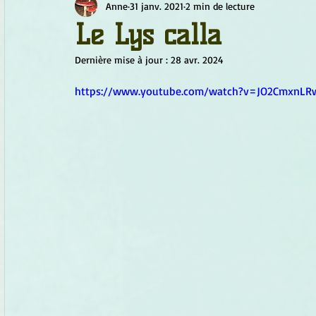
Anne
31 janv. 2021
2 min de lecture
Chamanisme
Champignons
Conscience
Continu
Le Lys calla
Dernière mise à jour :
28 avr. 2024
Fleurs
Fleurs de Bach
Géométrie sacrée
Guide
https://www.youtube.com/watch?v=JO2CmxnLR
Objets de pouvoir
Ogham
Petit Peuple
Plantes