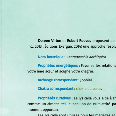
Doreen Virtue 
et
 Robert Reeves 
proposent dan
Inc., 2013 ; Éditions Exergue, 2014) une approche résol
Nom botanique
 : 
Zantedeschia aethiopica
.
Propriétés énergétiques
 : Favorise les relatio
votre âme sœur et soigne votre chagrin.
Archange correspondant
 : Jophiel.
Chakra correspondant
 : 
chakra du cœur
.
Propriétés curatives
 : Le lys calla vous aide à 
comme un aimant, tel le papillon de nuit attiré par
moment opportun.
	Les lys calla sont utilisés pour les mariages et les funérailles, car leur message énergétique est un message 