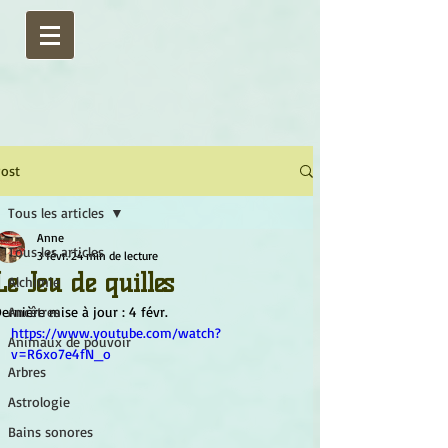
ost
Tous les articles
Anne
Tous les articles
3 févr.
24 min de lecture
Le Jeu de quilles
Alchimie
ernière mise à jour :
Ancêtres
4 févr.
https://www.youtube.com/watch?
Animaux de pouvoir
v=R6xo7e4fN_o
Arbres
Astrologie
Bains sonores