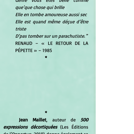
que’que chose qui brille 
Elle en tombe amoureuse aussi sec 
Elle est quand même déçue d’être 
triste 
D’pas tomber sur un parachutiste. 
” 		                         
RENAUD – « LE RETOUR DE LA 
PÉPETTE » – 1985
*
*
Jean Maillet
, auteur de 
500 
expressions décortiquées
 (Les Éditions 
de l’Opportun, 2019) donne également sa 