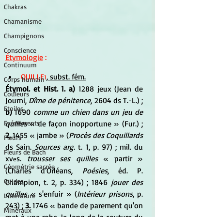
Chakras
Chamanisme
Champignons
Conscience
Étymologie
 :
Continuum
QUILLE
,
 subst. fém.
1
Corps humain
Étymol. et Hist. 1. a)
 1288 jeux (Jean de 
Couleurs
Journi, 
Dîme de pénitence
, 2604 ds T.-L.) ; 
Etoiles
b)
 1690 
comme un chien dans un jeu de 
quilles
 « de façon inopportune » (Fur.) ; 
Evénements
2.
 1455 « jambe » (
Procès des Coquillards
Fleurs
ds Sain. 
Sources arg.
 t. 1, p. 97) ; mil. du 
Fleurs de Bach
xv
s. 
trousser ses quilles
 « partir » 
e
Géométrie sacrée
(Charles d'Orléans, 
Poésies
, éd. P. 
Guides
Champion, t. 2, p. 334) ; 1846 
jouer des 
quilles
 « s'enfuir » (
Intérieur prisons
, p. 
Littérature
243) ; 
3.
 1746 « bande de parement qu'on 
Minéraux
met à une robe, le long de la couture du 