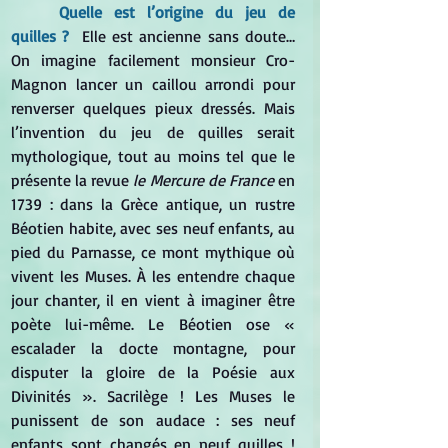
	Quelle est l’origine du jeu de 
quilles ?
Elle est ancienne sans doute… 
On imagine facilement monsieur Cro-
Magnon lancer un caillou arrondi pour 
renverser quelques pieux dressés. Mais 
l’invention du jeu de quilles serait 
mythologique, tout au moins tel que le 
présente la revue 
le Mercure de France
 en 
1739 : dans la Grèce antique, un rustre 
Béotien habite, avec ses neuf enfants, au 
pied du Parnasse, ce mont mythique où 
vivent les Muses. À les entendre chaque 
jour chanter, il en vient à imaginer être 
poète lui-même. Le Béotien ose « 
escalader la docte montagne, pour 
disputer la gloire de la Poésie aux 
Divinités ». Sacrilège ! Les Muses le 
punissent de son audace : ses neuf 
enfants sont changés en neuf quilles ! 