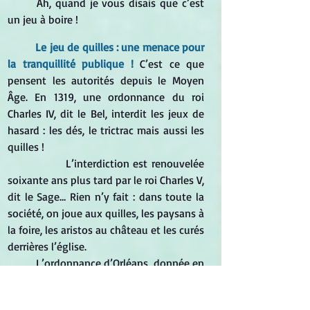
Ah, quand je vous disais que c’est 
un jeu à boire !
	Le jeu de quilles : une menace pour 
la tranquillité publique !
C’est ce que 
pensent les autorités depuis le Moyen 
Âge. En 1319, une ordonnance du roi 
Charles IV, dit le Bel, interdit les jeux de 
hasard : les dés, le trictrac mais aussi les 
quilles !
		L’interdiction est renouvelée 
soixante ans plus tard par le roi Charles V, 
dit le Sage… Rien n’y fait : dans toute la 
société, on joue aux quilles, les paysans à 
la foire, les aristos au château et les curés 
derrières l’église.
	L’ordonnance d’Orléans, donnée en 
1560 par le roi Charles IX, interdit de 
nouveau le jeu de quilles, mais cette fois 