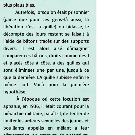
plus plausibles. 
	Autrefois, lorsqu’on était prisonnier 
(parce que pour ces gens-là aussi, la 
libération c’est la quille) ou bidasse, le 
décompte des jours restant se faisait à 
l’aide de bâtons tracés sur des supports 
divers. Il est alors aisé d’imaginer 
comparer ces bâtons, droits comme des I 
et placés côte à côte, à des quilles qui 
sont éliminées une par une, jusqu’à ce 
que la dernière, LA quille subisse enfin le 
même sort. Voilà pour la première 
hypothèse. 
	À l’époque où cette locution est 
apparue, en 1936, il était courant pour la 
hiérarchie militaire, paraît-il, de tenter de 
limiter les ardeurs sexuelles des jeunes et 
bouillants appelés en mêlant à leur 
alimentation du bromure de potassium, 