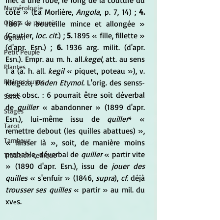
Numérologie
côté » (La Morlière,
 Angola
, p. 7, 14) ; 
4. 
Objets de pouvoir
1867 « bouteille mince et allongée » 
(Gautier, 
loc. cit.
) ; 
5.
 1895 « fille, fillette » 
Ogham
(d'apr. Esn.) ; 
6.
 1936 arg. milit. (d'apr. 
Petit Peuple
Esn.). Empr. au m. h. all.
kegel
, att. au sens 
Plantes
1 a (a. h. all. 
kegil
 « piquet, poteau »), v. 
Pleines Lunes
Kluge
, 
Duden Etymol.
 L'orig. des sens
20
5-
est obsc. : 6 pourrait être soit déverbal 
6
Santé
de 
quiller
 « abandonner » (1899 d'apr. 
Stages
Esn.), lui-même issu de 
quiller
* « 
Tarot
remettre debout (les quilles abattues) », 
Tambour
« laisser là », soit, de manière moins 
probable, déverbal de 
quiller
 « partir vite 
Tradition celtique
» (1890 d'apr. Esn.), issu de 
jouer des 
quilles
 « s'enfuir » (1846, 
supra
), 
cf.
 déjà 
trousser ses quilles
 « partir » au mil. du 
xv
s.
e