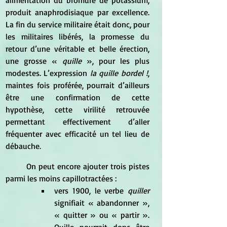
produit anaphrodisiaque par excellence. 
La fin du service militaire était donc, pour 
les militaires libérés, la promesse du 
retour d’une véritable et belle érection, 
une grosse « 
quille
 », pour les plus 
modestes. L’expression 
la quille bordel !
, 
maintes fois proférée, pourrait d’ailleurs 
être une confirmation de cette 
hypothèse, cette virilité retrouvée 
permettant effectivement d’aller 
fréquenter avec efficacité un tel lieu de 
débauche. 
	On peut encore ajouter trois pistes 
parmi les moins capillotractées : 
vers 1900, le verbe
 quiller 
signifiait « abandonner », 
« quitter » ou « partir ». 
Quille pourrait donc être 