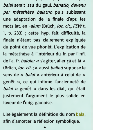
balai
 serait issu du gaul. 
banatlo, devenu 
par métathèse balatno
 puis subissant 
une adaptation de la finale d'apr. les 
mots lat. en 
-aium
 (Brüch, 
loc. cit., FEW
 t. 
1, p. 233) ; cette hyp. fait difficulté, la 
finale n'étant pas clairement expliquée 
du point de vue phonét. L'explication de 
la métathèse à l'intérieur du fr. par l'infl. 
de l'a. fr. 
baloier
 « s'agiter, aller çà et là » 
(Brüch, 
loc. cit. 
; v. aussi 
baller
) suppose le 
sens de « 
balai
 » antérieur à celui de « 
genêt », ce qui infirme l'ancienneté de 
balai
 « genêt » dans les dial., qui était 
justement l'argument le plus solide en 
faveur de l'orig. gauloise.
Lire également la définition du nom 
balai
afin d'amorcer la réflexion symbolique.
*