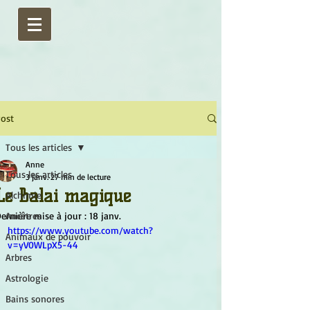
ost
Tous les articles
Anne
Tous les articles
3 janv.
27 min de lecture
Le Balai magique
Alchimie
ernière mise à jour :
Ancêtres
18 janv.
https://www.youtube.com/watch?
Animaux de pouvoir
v=yV0WLpX5-44
Arbres
Astrologie
Bains sonores