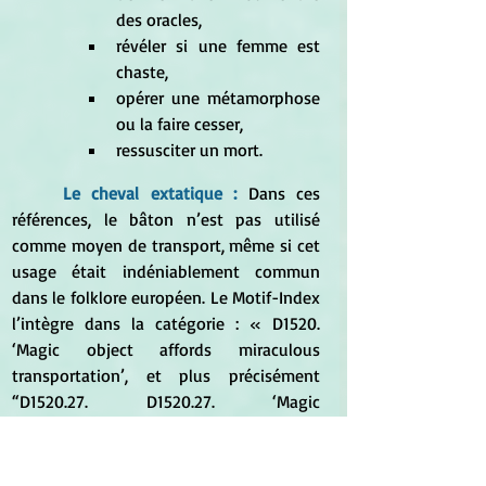
des oracles, 
révéler si une femme est 
chaste, 
opérer une métamorphose 
ou la faire cesser, 
ressusciter un mort.
Le cheval extatique : 
Dans ces 
références, le bâton n’est pas utilisé 
comme moyen de transport, même si cet 
usage était indéniablement commun 
dans le folklore européen. Le Motif-Index 
l’intègre dans la catégorie : « D1520. 
‘Magic object affords miraculous 
transportation’, et plus précisément 
“D1520.27. D1520.27. ‘Magic 
transportation by means of wand” ». 
Pour se déplacer, les sorcières pouvaient 
se servir également de nombreux objets : 