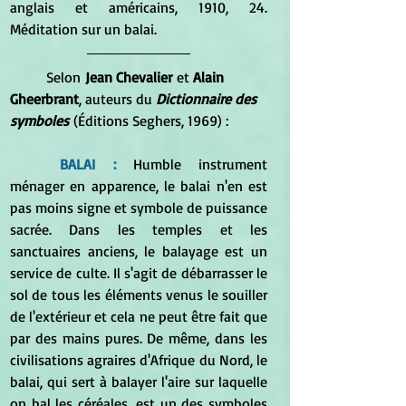
anglais et américains, 1910, 24. 
Méditation sur un balai.
Selon
 Jean Chevalier
 et 
Alain 
Gheerbrant
, auteurs du 
Dictionnaire des 
symboles
 (Éditions Seghers, 1969) :
BALAI : 
Humble instrument 
ménager en apparence, le balai n'en est 
pas moins signe et symbole de puissance 
sacrée. Dans les temples et les 
sanctuaires anciens, le balayage est un 
service de culte. Il s'agit de débarrasser le 
sol de tous les éléments venus le souiller 
de l'extérieur et cela ne peut être fait que 
par des mains pures. De même, dans les 
civilisations agraires d'Afrique du Nord, le 
balai, qui sert à balayer l'aire sur laquelle 
on bal les céréales, est un des symboles 