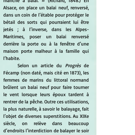
manche à balai. » (Richard, 1848.) En 
Alsace, on place un balai neuf, renversé, 
dans un coin de l’étable pour protéger le 
bétail des sorts qui pourraient lui être 
jetés ; à l’inverse, dans les Alpes-
Maritimes, poser un balai renversé 
derrière la porte ou à la fenêtre d’une 
maison porte malheur à la famille qui 
l’habite.
	Selon un article du 
Progrès
 de 
Fécamp (non daté, mais cité en 1873), les 
femmes de marins du littoral normand 
brûlent un balai neuf pour faire tourner 
le vent lorsque leurs époux tardent à 
rentrer de la pêche. Outre ces utilisations, 
la plus naturelle, à savoir le balayage, fait 
l’objet de diverses superstitions. Au XIXe 
siècle, on relève dans beaucoup 
d’endroits l’interdiction de balayer le soir 