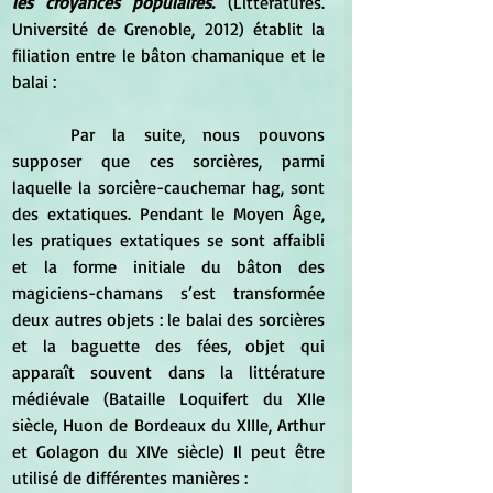
les croyances populaires.
 (Littératures. 
Université de Grenoble, 2012) établit la 
filiation entre le bâton chamanique et le 
balai :
	Par la suite, nous pouvons 
supposer que ces sorcières, parmi 
laquelle la sorcière-cauchemar hag, sont 
des extatiques. Pendant le Moyen Âge, 
les pratiques extatiques se sont affaibli 
et la forme initiale du bâton des 
magiciens-chamans s’est transformée 
deux autres objets : le balai des sorcières 
et la baguette des fées, objet qui 
apparaît souvent dans la littérature 
médiévale (Bataille Loquifert du XIIe 
siècle, Huon de Bordeaux du XIIIe, Arthur 
et Golagon du XIVe siècle) Il peut être 
utilisé de différentes manières : 