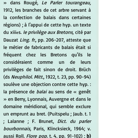
» dans Rougé, 
Le Parler tourangeau,
1912, les branches de cet arbre servant à 
la confection de balais dans certaines 
régions) ; à l'appui de cette hyp. un texte 
du xiii
s. 
le privilège aux Bretons,
 cité par 
e
Dauzat 
Ling. fr.,
 pp. 206-207, atteste que 
le métier de fabricants de balais était si 
fréquent chez les Bretons qu'ils le 
considéraient comme un de leurs 
privilèges de fait sinon de droit. Brüch 
(ds 
Neuphilol. Mitt.,
 1922, t. 23, pp. 90-94) 
soulève une objection contre cette hyp. : 
la présence de 
balai
 au sens de « genêt 
» en Berry, Lyonnais, Auvergne et dans le 
domaine méridional, qui semble exclure 
un emprunt au bret. (Puitspelu ; Jaub. t. 1 
; Lalanne ; F. Brunet, 
Dict. du parler 
bourbonnais,
 Paris, Klincksieck, 1964; v. 
aussi Roll. 
Flore pop. 
t. 4, pp. 91-102) ; 
b) 