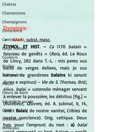
Chakras
Chamanisme
Champignons
Étymologie
 :
Conscience
BALAI
, 
subst. masc.
Continuum
ÉTYMOL. ET HIST. − 
Ca
 1170 
balain
 « 
Corps humain
faisceau de genêts » (
Rois,
 éd. Le Roux 
Couleurs
de Lincy, 282 dans T.-L. : mis peres vus 
Etoiles
batid de verges delïees, mais jo vus 
baterai de grandimes 
balains 
ki serunt 
Evénements
dures e espinus) − 
Vie de S. Thomas, ibid.
; 
Fleurs
xiii
s. 
balai
 « ustensile ménager servant 
e
Fleurs de Bach
à enlever la poussière, les détritus [fig.] » 
Géométrie sacrée
(Rutebeuf, 
Œuvres,
 éd. A. Jubinal, II, 14, 
ibid.
 : 
Balaiz 
de nostre vanitei, Cribles de 
Guides
nostre concïence). Orig. celtique. Deux 
Littérature
hyp. pour l'emprunt du mot : 
a) 
balai 
Minéraux
serait emprunté au bret. 
balazn
 « genêt 