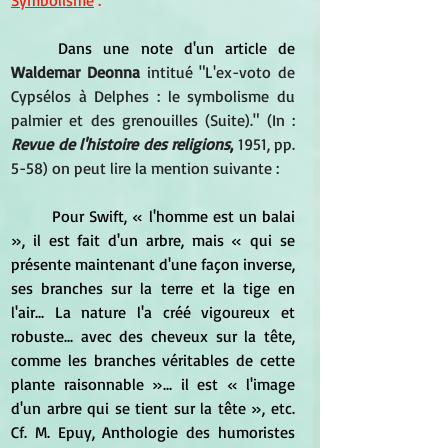
Symbolisme
 :
	Dans une note d'un article de
Waldemar Deonna
 intitué "L'ex-voto de 
Cypsélos à Delphes : le symbolisme du 
palmier et des grenouilles (Suite)." (In : 
Revue de l'histoire des religions
,
 1951, pp. 
5-58) on peut lire la mention suivante :
	Pour Swift, « l'homme est un balai 
», il est fait d'un arbre, mais « qui se 
présente maintenant d'une façon inverse, 
ses branches sur la terre et la tige en 
l'air... La nature l'a créé vigoureux et 
robuste... avec des cheveux sur la tête, 
comme les branches véritables de cette 
plante raisonnable »... il est « l'image 
d'un arbre qui se tient sur la tête », etc. 
Cf. M. Epuy, Anthologie des humoristes 