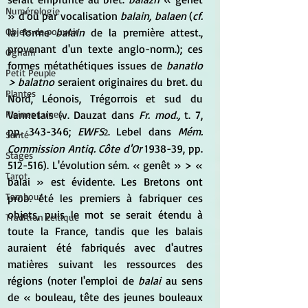
Numérologie
» d'où par vocalisation 
balain, balaen
 (
cf.
la forme 
balain
 de la première attest., 
Objets de pouvoir
provenant d'un texte anglo-norm.); ces 
Ogham
formes métathétiques issues de 
banatlo 
Petit Peuple
> balatno
 seraient originaires du bret. du 
Plantes
Nord, Léonois, Trégorrois et sud du 
Vannetais (v. Dauzat dans 
Fr. mod.,
 t. 7, 
Pleines Lunes
pp. 343-346; 
EWFS
. Lebel dans 
Mém. 
2
Santé
Commission Antiq. Côte d'Or
 1938-39, pp. 
Stages
512-516). L'évolution sém. « genêt » > « 
Tarot
balai » est évidente. Les Bretons ont 
Tambour
prob. été les premiers à fabriquer ces 
objets, puis le mot se serait étendu à 
Tradition celtique
toute la France, tandis que les balais 
auraient été fabriqués avec d'autres 
matières suivant les ressources des 
régions (noter l'emploi de 
balai
 au sens 
de « bouleau, tête des jeunes bouleaux 